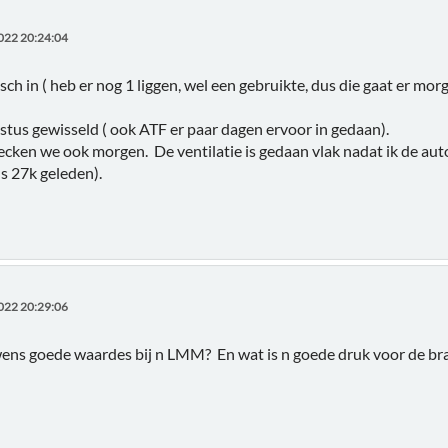
022 20:24:04
sch in ( heb er nog 1 liggen, wel een gebruikte, dus die gaat er morg
ustus gewisseld ( ook ATF er paar dagen ervoor in gedaan).
cken we ook morgen. De ventilatie is gedaan vlak nadat ik de aut
us 27k geleden).
022 20:29:06
wens goede waardes bij n LMM? En wat is n goede druk voor de b