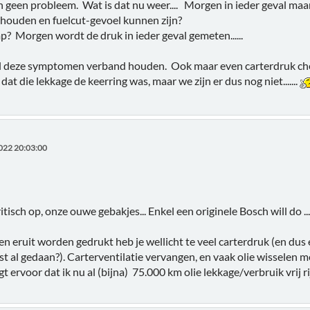
den geen probleem. Wat is dat nu weer.... Morgen in ieder geval m
nhouden en fuelcut-gevoel kunnen zijn?
 Morgen wordt de druk in ieder geval gemeten......
l deze symptomen verband houden. Ook maar even carterdruk checke
 dat die lekkage de keerring was, maar we zijn er dus nog niet.......
022 20:03:00
tisch op, onze ouwe gebakjes... Enkel een originele Bosch will do ..
gen eruit worden gedrukt heb je wellicht te veel carterdruk (en dus 
 al gedaan?). Carterventilatie vervangen, en vaak olie wisselen me
gt ervoor dat ik nu al (bijna) 75.000 km olie lekkage/verbruik vrij ri