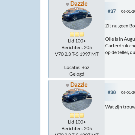
Dazzle
#37
06-01-2
Zit nu geen Bo
Olie is in Aug
Lid 100+
Carterdruk che
Berichten: 205
op de teller, d
V70 2.3 T-5 1997 MT
Locatie: Boz
Gelogd
Dazzle
#38
06-01-2
Wat zijn trou
Lid 100+
Berichten: 205
V70 2.3 T-5 1997 MT