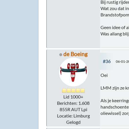
Bij rustig rij
Wat zou dat i
Brandstofpomp?
Geen idee of a
Was allang blij
de Boeing
#36
06-01-2
Oei
LMM zijn ze kri
Lid 1000+
Als je keerrin
Berichten: 1.608
handschoentest
855R AUT Lpi
oliewissel) zor
Locatie: Limburg
Gelogd