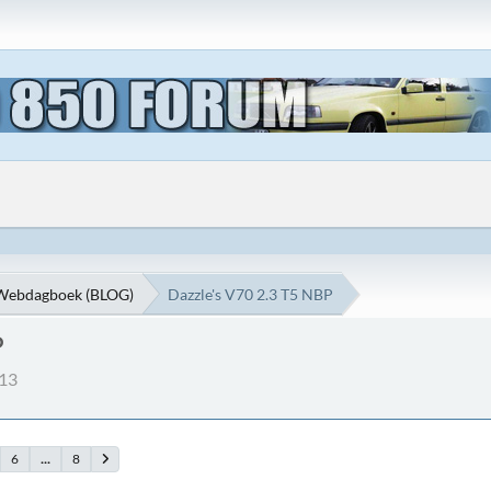
Webdagboek (BLOG)
Dazzle's V70 2.3 T5 NBP
P
:13
6
...
8