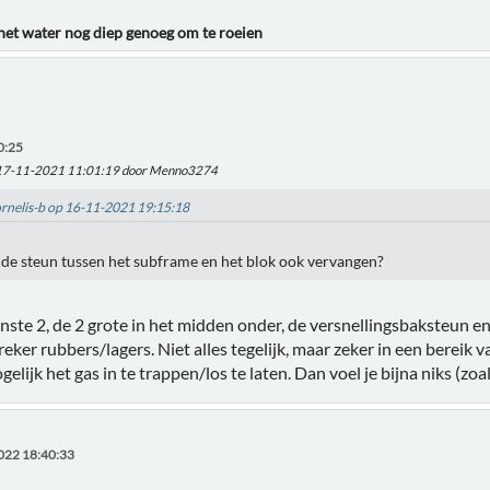
 het water nog diep genoeg om te roeien
0:25
 17-11-2021 11:01:19 door Menno3274
ornelis-b op 16-11-2021 19:15:18
de steun tussen het subframe en het blok ook vervangen?
nste 2, de 2 grote in het midden onder, de versnellingsbaksteun en
reker rubbers/lagers. Niet alles tegelijk, maar zeker in een bereik 
elijk het gas in te trappen/los te laten. Dan voel je bijna niks (zoa
022 18:40:33