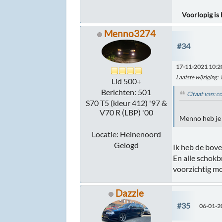
Voorlopig is
Menno3274
#34
17-11-2021 10:2
Laatste wijziging
:
Lid 500+
Berichten: 501
Citaat van: c
S70 T5 (kleur 412) '97 &
V70 R (LBP) '00
Menno heb je 
Locatie: Heinenoord
Gelogd
Ik heb de bove
En alle schokb
voorzichtig mog
Dazzle
#35
06-01-2