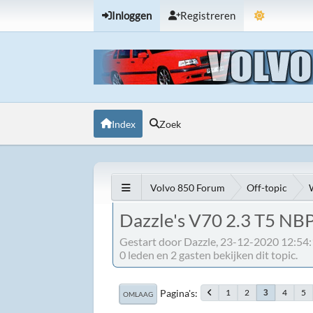
Inloggen
Registreren
Index
Zoek
Volvo 850 Forum
Off-topic
Dazzle's V70 2.3 T5 NB
Gestart door Dazzle, 23-12-2020 12:54
0 leden en 2 gasten bekijken dit topic.
Pagina's
1
2
4
5
3
OMLAAG