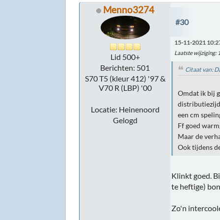
Menno3274
#30
15-11-2021 10:2
Laatste wijziging
:
Lid 500+
Berichten: 501
Citaat van: 
S70 T5 (kleur 412) '97 &
V70 R (LBP) '00
Omdat ik bij 
distributiezi
Locatie: Heinenoord
een cm spelin
Gelogd
Ff goed warmg
Maar de verhal
Ook tijdens d
Klinkt goed. B
te heftige) bo
Zo'n intercool