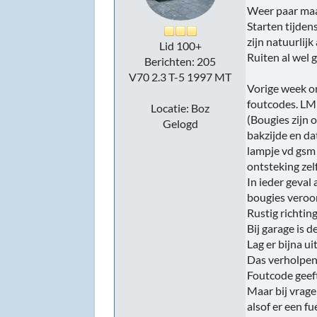
Weer paar maan
Starten tijden
zijn natuurlijk
Lid 100+
Ruiten al wel 
Berichten: 205
V70 2.3 T-5 1997 MT
Vorige week on
foutcodes. LMM
Locatie: Boz
(Bougies zijn 
Gelogd
bakzijde en da
lampje vd gsm 
ontsteking zel
In ieder geval
bougies veroo
Rustig richtin
Bij garage is 
Lag er bijna uit
Das verholpen
Foutcode gee
Maar bij vrage
alsof er een fu