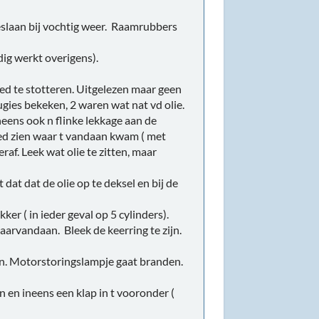
beslaan bij vochtig weer. Raamrubbers
ig werkt overigens).
ed te stotteren. Uitgelezen maar geen
gies bekeken, 2 waren wat nat vd olie.
neens ook n flinke lekkage aan de
oed zien waar t vandaan kwam ( met
raf. Leek wat olie te zitten, maar
dat dat de olie op te deksel en bij de
er ( in ieder geval op 5 cylinders).
aarvandaan. Bleek de keerring te zijn.
en. Motorstoringslampje gaat branden.
 en ineens een klap in t vooronder (