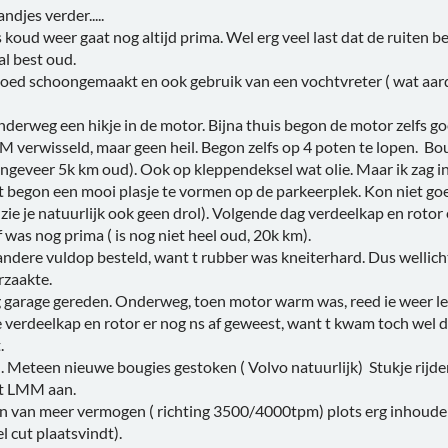
djes verder.....
s koud weer gaat nog altijd prima. Wel erg veel last dat de ruiten 
 al best oud.
goed schoongemaakt en ook gebruik van een vochtvreter ( wat aard
derweg een hikje in de motor. Bijna thuis begon de motor zelfs go
 verwisseld, maar geen heil. Begon zelfs op 4 poten te lopen. Bou
ongeveer 5k km oud). Ook op kleppendeksel wat olie. Maar ik zag i
t begon een mooi plasje te vormen op de parkeerplek. Kon niet g
zie je natuurlijk ook geen drol). Volgende dag verdeelkap en rotor e
f was nog prima ( is nog niet heel oud, 20k km).
 andere vuldop besteld, want t rubber was kneiterhard. Dus wellicht 
rzaakte.
g garage gereden. Onderweg, toen motor warm was, reed ie weer lekk
de verdeelkap en rotor er nog ns af geweest, want t kwam toch wel d
.
. Meteen nieuwe bougies gestoken ( Volvo natuurlijk) Stukje rijd
ft LMM aan.
n van meer vermogen ( richting 3500/4000tpm) plots erg inhouden
el cut plaatsvindt).