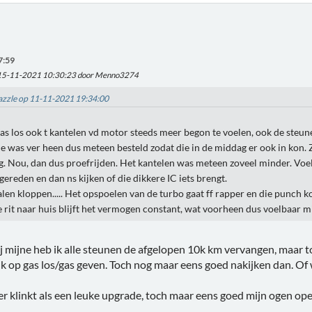
7:59
 15-11-2021 10:30:23 door Menno3274
Dazzle op 11-11-2021 19:34:00
gas los ook t kantelen vd motor steeds meer begon te voelen, ook de ste
jde was ver heen dus meteen besteld zodat die in de middag er ook in kon.
g. Nou, dan dus proefrijden. Het kantelen was meteen zoveel minder. Voel
ereden en dan ns kijken of die dikkere IC iets brengt.
en kloppen..... Het opspoelen van de turbo gaat ff rapper en die punch komt
e rit naar huis blijft het vermogen constant, wat voorheen dus voelbaar m
ij mijne heb ik alle steunen de afgelopen 10k km vervangen, maar t
nk op gas los/gas geven. Toch nog maar eens goed nakijken dan. Of w
er klinkt als een leuke upgrade, toch maar eens goed mijn ogen o