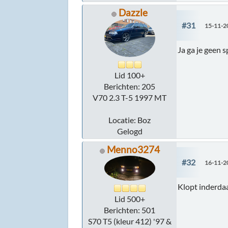
Dazzle
#31
15-11-2
Ja ga je geen sp
Lid 100+
Berichten: 205
V70 2.3 T-5 1997 MT
Locatie: Boz
Gelogd
Menno3274
#32
16-11-2
Klopt inderda
Lid 500+
Berichten: 501
S70 T5 (kleur 412) '97 &