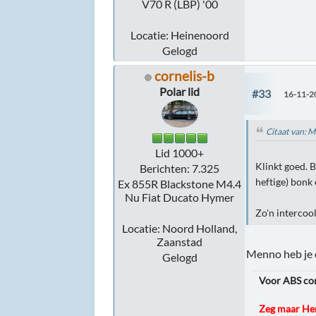
V70 R (LBP) '00
Locatie: Heinenoord
Gelogd
cornelis-b
Polar lid
#33
16-11-2
Citaat van: 
Lid 1000+
Klinkt goed. 
Berichten: 7.325
heftige) bonk 
Ex 855R Blackstone M4.4
Nu Fiat Ducato Hymer
Zo'n intercoo
Locatie: Noord Holland,
Zaanstad
Menno heb je 
Gelogd
Voor ABS cont
Zeg maar Hen