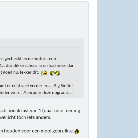
unen gecheckt en de motorsteun
 Zat dus dikke scheur in en had meer dan
t goed nu, lekker dit.
 er echt veel eerder in...... Big Smile !
inder werd. Aanrader deze upgrade......
och hou ik last van 1 (naar mijn mening
ellicht toch iets anders.
pen houden voor een mooi gebruikte.