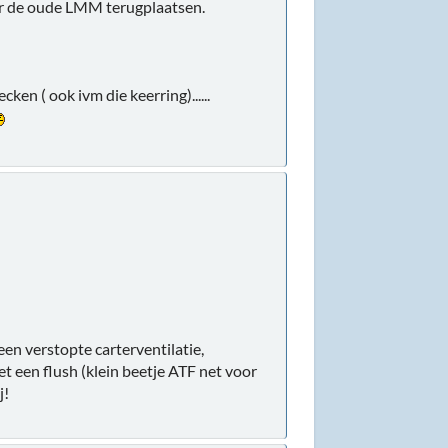
aar de oude LMM terugplaatsen.
n ( ook ivm die keerring)......
.
een verstopte carterventilatie,
t een flush (klein beetje ATF net voor
j!