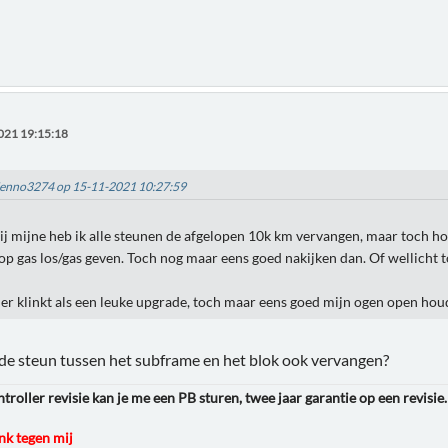
021 19:15:18
Menno3274 op 15-11-2021 10:27:59
Bij mijne heb ik alle steunen de afgelopen 10k km vervangen, maar toch hou
op gas los/gas geven. Toch nog maar eens goed nakijken dan. Of wellicht t
ler klinkt als een leuke upgrade, toch maar eens goed mijn ogen open ho
de steun tussen het subframe en het blok ook vervangen?
roller revisie kan je me een PB sturen, twee jaar garantie op een revisie.
k tegen mij