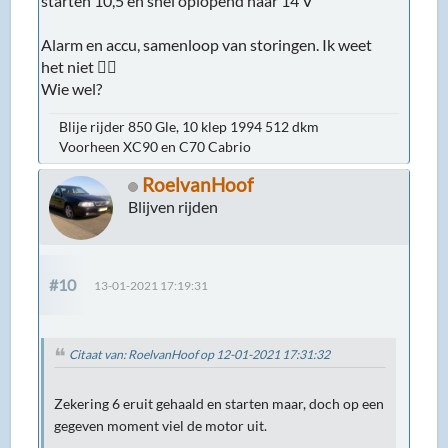
starten 10,5 en snel oplopend naar 14 V
Alarm en accu, samenloop van storingen. Ik weet
het niet 🤷‍♂️
Wie wel?
Blije rijder 850 Gle, 10 klep 1994 512 dkm
Voorheen XC90 en C70 Cabrio
RoelvanHoof
Blijven rijden
#10
13-01-2021 17:19:31
Citaat van: RoelvanHoof op 12-01-2021 17:31:32
Zekering 6 eruit gehaald en starten maar, doch op een
gegeven moment viel de motor uit.