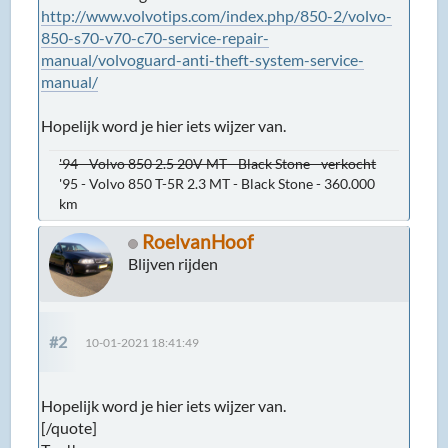
http://www.volvotips.com/index.php/850-2/volvo-
850-s70-v70-c70-service-repair-
manual/volvoguard-anti-theft-system-service-
manual/
Hopelijk word je hier iets wijzer van.
'94 - Volvo 850 2.5 20V MT - Black Stone - verkocht
'95 - Volvo 850 T-5R 2.3 MT - Black Stone - 360.000
km
RoelvanHoof
Blijven rijden
#2
10-01-2021 18:41:49
Hopelijk word je hier iets wijzer van.
[/quote]