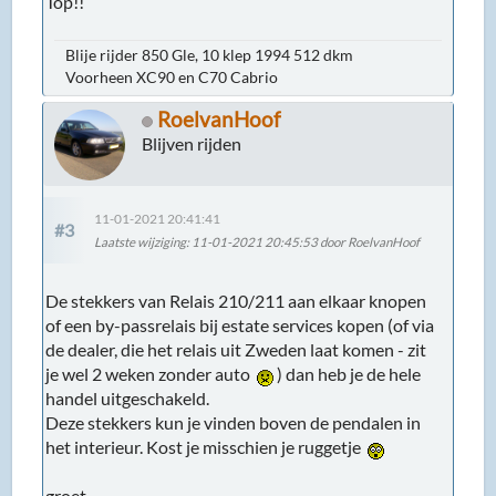
Top!!
Blije rijder 850 Gle, 10 klep 1994 512 dkm
Voorheen XC90 en C70 Cabrio
RoelvanHoof
Blijven rijden
11-01-2021 20:41:41
#3
Laatste wijziging
: 11-01-2021 20:45:53 door RoelvanHoof
De stekkers van Relais 210/211 aan elkaar knopen
of een by-passrelais bij estate services kopen (of via
de dealer, die het relais uit Zweden laat komen - zit
je wel 2 weken zonder auto
) dan heb je de hele
handel uitgeschakeld.
Deze stekkers kun je vinden boven de pendalen in
het interieur. Kost je misschien je ruggetje
groet