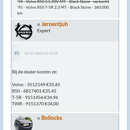
'94 - Volvo 850 2.5 20V MT - Black Stone - verkocht
'95 - Volvo 850 T-5R 2.3 MT - Black Stone - 360.000
km
Jeroentjuh
Expert
#5
05-07-2021 15:13:54
Bij de dealer kosten ze;
Volvo - 3512149 €35,45
850 - 6817401 €35,45
T-5R - 9151456 €34,96
TWR - 9151370 €34,00
Bollocks