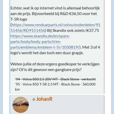
Echter, wat ik op internet vind is allemaal behoorlijk
aan de prijs. Bijvoorbeeld bij R&D €36,50 voor het
T-5R logo
(
https://www.rendcarparts.nl/volvo/onderdelen/91
51456/RD9151456
) Bij Skandix ook zoiets (€37,75
https://www.skandix.de/en/spare-
parts/body/body-parts/trim-
parts/emblems/emblem-t-5r/1030819/
). Met 3 of 4
logo's wordt het dan toch een duur grapje.
Weten jullie of deze ergens goedkoper te verkrijgen
zijn? Of is dit gewoon een gangbare prijs?
'94 - Volvo 850 2.5 20V MT - Black Stone - verkocht
'95 - Volvo 850 T-5R 2.3 MT - Black Stone - 360.000
km
JohanR