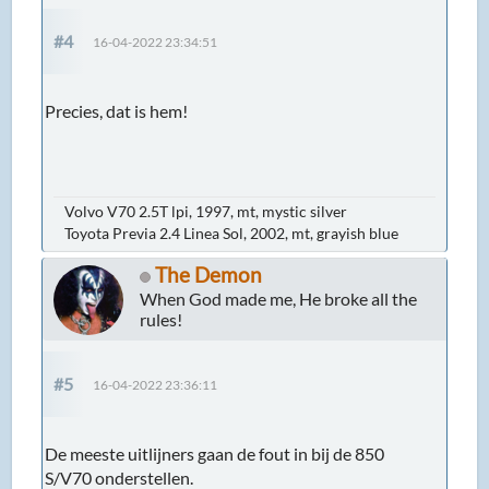
#4
16-04-2022 23:34:51
Precies, dat is hem!
Volvo V70 2.5T lpi, 1997, mt, mystic silver
Toyota Previa 2.4 Linea Sol, 2002, mt, grayish blue
The Demon
When God made me, He broke all the
rules!
#5
16-04-2022 23:36:11
De meeste uitlijners gaan de fout in bij de 850
S/V70 onderstellen.