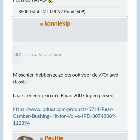
850R Estate MT LPi '97 Rood (609)
konniekip
#7
17-04-2022 21:04:00
Misschien hebben ze zoiets ook voor de v70r awd
classic.
Laatst er eentje in m'n R van 2007 lopen persen..
https://www.ipdusa.com/products/5711/Rear-
Camber-Bushing-Kit-for-Volvo-IPD-30748889-
112394
Peultje