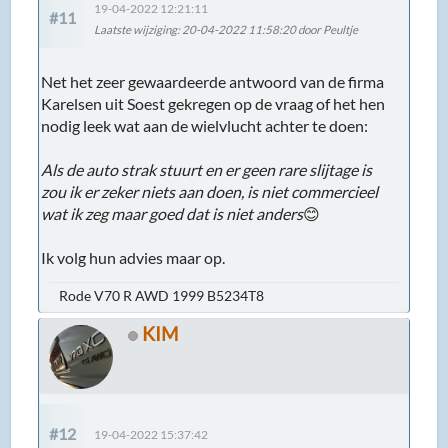
19-04-2022 12:21:11
#11
Laatste wijziging
: 20-04-2022 11:58:20 door Peultje
Net het zeer gewaardeerde antwoord van de firma
Karelsen uit Soest gekregen op de vraag of het hen
nodig leek wat aan de wielvlucht achter te doen:
Als de auto strak stuurt en er geen rare slijtage is
zou ik er zeker niets aan doen, is niet commercieel
wat ik zeg maar goed dat is niet anders
😊
Ik volg hun advies maar op.
Rode V70 R AWD 1999 B5234T8
KIM
#12
19-04-2022 15:37:42