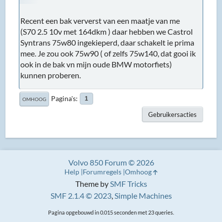
Recent een bak ververst van een maatje van me
(S70 2.5 10v met 164dkm ) daar hebben we Castrol
Syntrans 75w80 ingekieperd, daar schakelt ie prima
mee. Je zou ook 75w90 ( of zelfs 75w140, dat gooi ik
ook in de bak vn mijn oude BMW motorfiets)
kunnen proberen.
Pagina's
1
OMHOOG
Gebruikersacties
Volvo 850 Forum © 2026
Help
Forumregels
Omhoog
Theme by
SMF Tricks
SMF 2.1.4 © 2023
,
Simple Machines
Pagina opgebouwd in 0.015 seconden met 23 queries.