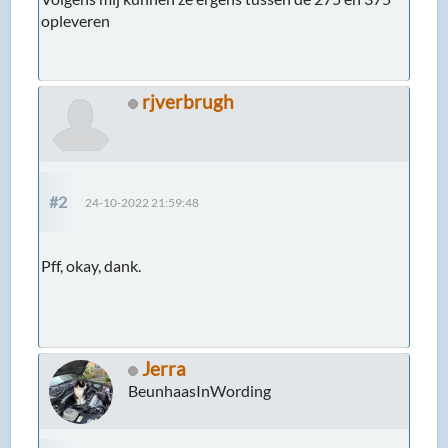
opleveren
rjverbrugh
#2
24-10-2022 21:59:48
Pff, okay, dank.
Jerra
BeunhaasInWording