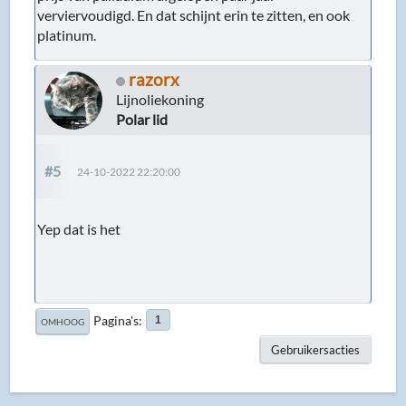
verviervoudigd. En dat schijnt erin te zitten, en ook
platinum.
razorx
Lijnoliekoning
Polar lid
#5
24-10-2022 22:20:00
Yep dat is het
Pagina's
1
OMHOOG
Gebruikersacties