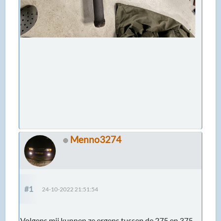
Menno3274
#1
24-10-2022 21:51:54
Volgens mij kunnen ze ergens tussen de 275 en 375