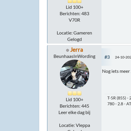
Lid 100+
Berichten: 483
V70R
Locatie: Gameren
Gelogd
Jerra
BeunhaasInWording
#3
24-10-202
Nog iets meer z
T-5R (855) - 
Lid 100+
780 - 2.8 - A
Berichten: 445
Leer elke dag bij
Locatie: Vleppa