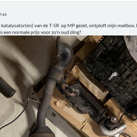
7:43
katalysator(en) van de T-5R op MP gezet, ontploft mijn mailbox. 
s een normale prijs voor zo'n oud ding?