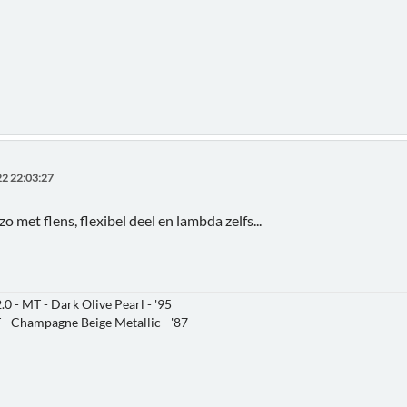
2 22:03:27
o met flens, flexibel deel en lambda zelfs...
2.0 - MT - Dark Olive Pearl - '95
T - Champagne Beige Metallic - '87