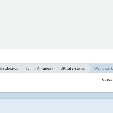
ningsboards
Tuning Algemeen
Uitlaat systemen
Wat is een 
Ga naa