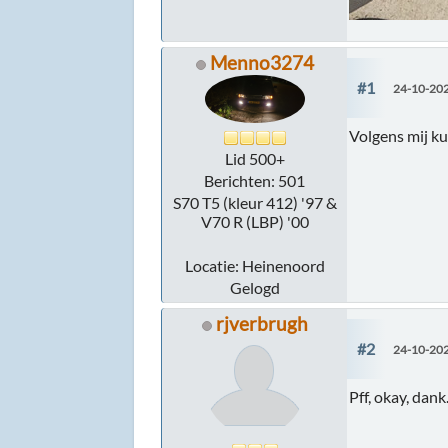
Menno3274
#1
24-10-202
Volgens mij k
Lid 500+
Berichten: 501
S70 T5 (kleur 412) '97 &
V70 R (LBP) '00
Locatie: Heinenoord
Gelogd
rjverbrugh
#2
24-10-202
Pff, okay, dank