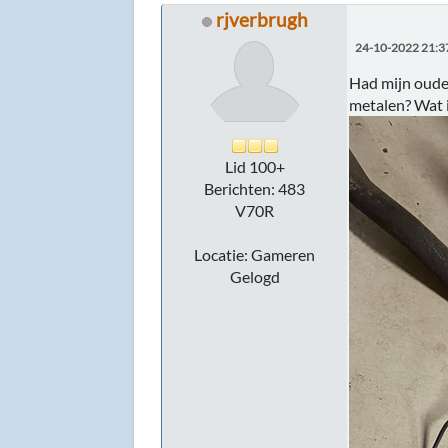
rjverbrugh
24-10-2022 21:3
Had mijn oude 
metalen? Wat i
Lid 100+
Berichten: 483
V70R
Locatie: Gameren
Gelogd