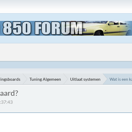
ningsboards
Tuning Algemeen
Uitlaat systemen
Wat is een 
waard?
:37:43