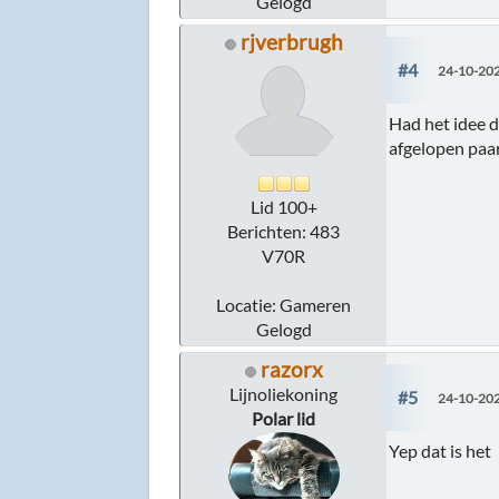
Gelogd
rjverbrugh
#4
24-10-202
Had het idee d
afgelopen paar
Lid 100+
Berichten: 483
V70R
Locatie: Gameren
Gelogd
razorx
Lijnoliekoning
#5
24-10-202
Polar lid
Yep dat is het