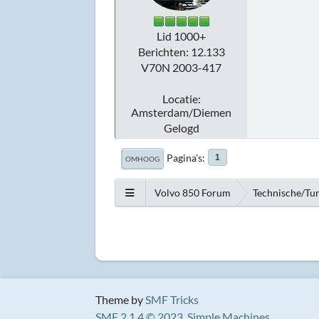
Lid 1000+
Berichten: 12.133
V70N 2003-417
Locatie:
Amsterdam/Diemen
Gelogd
Pagina's
1
OMHOOG
Volvo 850 Forum
Technische/Tu
Theme by
SMF Tricks
SMF 2.1.4 © 2023
,
Simple Machines