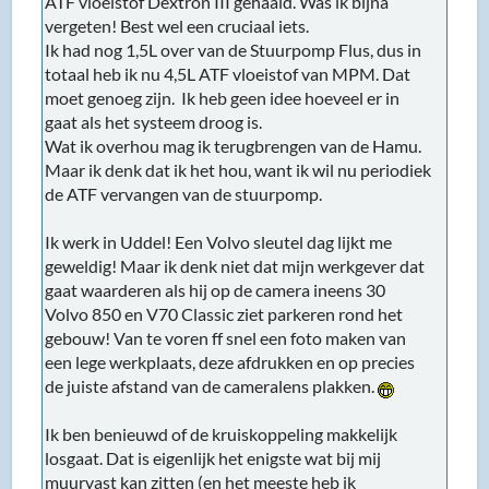
ATF vloeistof Dextron III gehaald. Was ik bijna
vergeten! Best wel een cruciaal iets.
Ik had nog 1,5L over van de Stuurpomp Flus, dus in
totaal heb ik nu 4,5L ATF vloeistof van MPM. Dat
moet genoeg zijn. Ik heb geen idee hoeveel er in
gaat als het systeem droog is.
Wat ik overhou mag ik terugbrengen van de Hamu.
Maar ik denk dat ik het hou, want ik wil nu periodiek
de ATF vervangen van de stuurpomp.
Ik werk in Uddel! Een Volvo sleutel dag lijkt me
geweldig! Maar ik denk niet dat mijn werkgever dat
gaat waarderen als hij op de camera ineens 30
Volvo 850 en V70 Classic ziet parkeren rond het
gebouw! Van te voren ff snel een foto maken van
een lege werkplaats, deze afdrukken en op precies
de juiste afstand van de cameralens plakken.
Ik ben benieuwd of de kruiskoppeling makkelijk
losgaat. Dat is eigenlijk het enigste wat bij mij
muurvast kan zitten (en het meeste heb ik