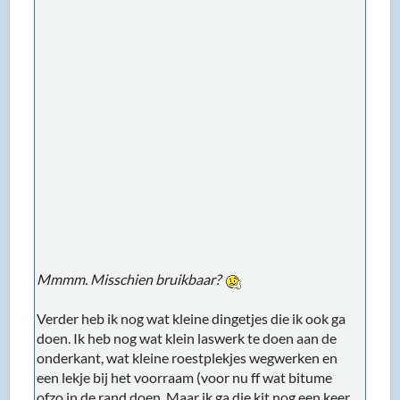
Mmmm. Misschien bruikbaar?
Verder heb ik nog wat kleine dingetjes die ik ook ga
doen. Ik heb nog wat klein laswerk te doen aan de
onderkant, wat kleine roestplekjes wegwerken en
een lekje bij het voorraam (voor nu ff wat bitume
ofzo in de rand doen. Maar ik ga die kit nog een keer
volledig vervangen van de zomer ofzo. Maar dat laat
ik een Carglass ofzo doen). Want he, als die toch op
de brug staat!
Michaell
Bloody Volvo Driver
#24
26-12-2022 20:02:58