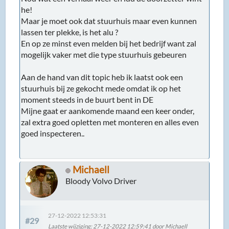
Michaell
Bloody Volvo Driver
27-12-2022 12:53:31
#29
Laatste wijziging
: 27-12-2022 12:59:41 door Michaell
De auto is klaar!
Het was maar goed dat ik naar huis was gegaan,
want ik had een oepsie gemaakt. Ik had de
stuurstangen verkeerd gemonteerd. Deze had ik
onder vast gezet, maar ze moeten bovenop. Was mij
gisteren niet eens opgevallen tot ik ging uitlijnen. Ik
zag dat vanochtend wel direct.
Ik heb de touwtjes methode geprobeerd en dat ging