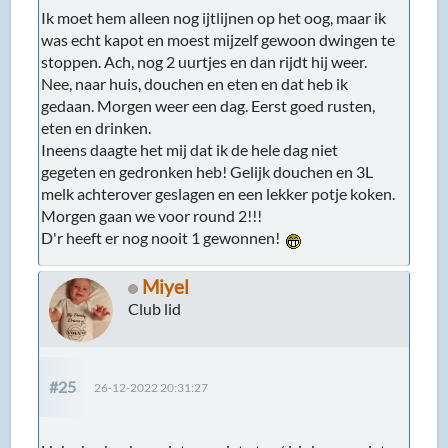
Miyel
Club lid
#25
26-12-2022 20:31:27
Haha herkenbaar dat van niet eten/drinken en niet
willen stoppen. Mooi dat het gelukt is, al speelde je
natuurlijk wel met de garantie. Als het niet gelukt
was en je komt met een garantie claim terwijl er aan
gehobbied is weet je het wel 😉
Maar dit is een goede boost voor het
zelfvertrouwen.
850 T-5R (Currently being renovated and modified)
V70N 2.4 T5 MY05 (Gezinsbak)
Michaell
Bloody Volvo Driver