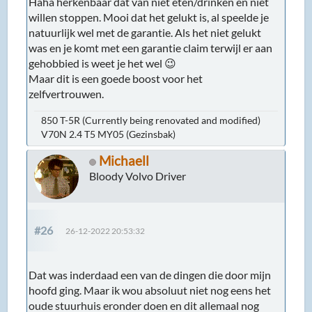
#26
26-12-2022 20:53:32
Dat was inderdaad een van de dingen die door mijn
hoofd ging. Maar ik wou absoluut niet nog eens het
oude stuurhuis eronder doen en dit allemaal nog
een keer doen.
Eenmaal er onderuit was gelijk duidelijk hoe lek dat
ding was. Beide kanten waren nat. Maar rechts was
het ergst. Die terugplaatsen was voor mij geen
optie.
Dan had ik het oude stuurhuis terug moeten sturen
en dan kan het maar zo zijn dat ik 2 weken moet
wachten en het allemaal nog een keer moet doen.
Dan valt die 6 uur ineens wel mee.
Ik heb ook niet voor niks het T-shirt: "I void
warranties!!"