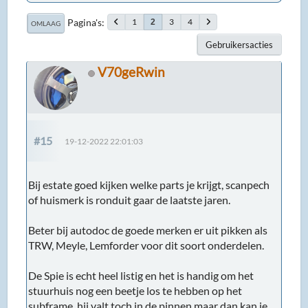
Pagina's
1
3
4
2
OMLAAG
Gebruikersacties
V70geRwin
#15
19-12-2022 22:01:03
Bij estate goed kijken welke parts je krijgt, scanpech
of huismerk is ronduit gaar de laatste jaren.
Beter bij autodoc de goede merken er uit pikken als
TRW, Meyle, Lemforder voor dit soort onderdelen.
De Spie is echt heel listig en het is handig om het
stuurhuis nog een beetje los te hebben op het
subframe, hij valt toch in de pinnen maar dan kan je