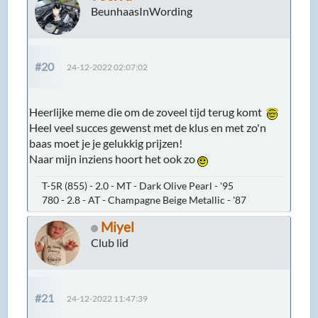
BeunhaasInWording
#20
24-12-2022 02:07:02
Heerlijke meme die om de zoveel tijd terug komt
Heel veel succes gewenst met de klus en met zo'n
baas moet je je gelukkig prijzen!
Naar mijn inziens hoort het ook zo
T-5R (855) - 2.0 - MT - Dark Olive Pearl - '95
780 - 2.8 - AT - Champagne Beige Metallic - '87
Miyel
Club lid
#21
24-12-2022 11:47:39