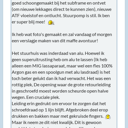
toch beter gelukt dan ik had verwacht. Het was een
rottig plek, De opening waar de grote retourleiding
in geschroefd moest worden scheurde open halve
wegen. Een cruciale plek.
Leiding erin gedrukt om ervoor te zorgen dat het
schroefdraad op 1 lijn blijft. Afgebroken deel erop
drukken en bakken maar met gekruisde fingers.
Maar ik neem ze dit niet kwalijk. Dit is gewoon
pech! Het stuurhuis was wel dergelijk goed en
vakkundig gereviseerd. Als je er 1000 doet, zit er
altijd wel 1 tussen met een defect die over het
hoofd gezien word. Ik heb nog steeds lof voor dit
bedrijf! Het is inderdaad wel een goed idee om het
nieuwe onderdeel ff grondig na te lopen.
2 tips: Haal de kruiskoppeling los binnen in de auto.
Die glijd er zo uit en valt met het stuurhuis soepel
mee eruit. Eenmaal eruit kun je de rest eraf
hameren! tip2: Haal de leidingen van het stuurhuis
los bij de stuurpomp en verwijder het stuurhuis incl.
de leidingen!