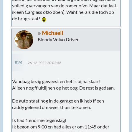
Vandaag bezig geweest en het is bijna klaar!
Alleen nog ff uitlijnen op het oog. De rest is gedaan.
De auto staat nog in de garage en ik heb ff een
caddy geleend om weer thuis te komen.
Ik had 1 enorme tegenslag!
Ik begon om 9:00 en had alles er om 11:45 onder
vandaan. Zo far so good dacht ik. Het valt reuze mee
dacht ik. Maar toen kwam gebeurde het!
Het nieuwe stuurhuis brak af! neeeeeeeeeee!!!!!!!!
Ik draaide de retourleiding erin en dat ging goed. Tot
halve wegen de behuizing letterlijk afbrak
%#$%!%&. Er was zwarte verf zichtbaar. Het
gereviseerde stuurhuis had gewoon een breuk wat
kennelijk niet opgemerkt is bij de revisie. Ja, en nu?
Ik ga evht niet stoppen nu. 6 uur ben ik ermee
bezig geweest. Denken wat te doen, Hoeveel grip
heb ik nog, is het genoeg? maar het is gelukt!!!