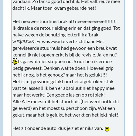
Het is mij gewoon gelukt om het afgebroken stuk
vast te lassen!! Ik ben er absoluut niet happy mee,
maar het werkt! Een goede las en op rotplek!
Alle ATF moest uit het stuurhuis (het werd ontlucht
geleverd) en het moest superschoon zijn. Wat een
gekut, maar het is gelukt, het werkt en het lekt niet!!
Het zit onder de auto, dus je ziet er niks van.
Ik moet hem alleen nog ijtlijnen op het oog, maar ik
was echt kapot en moest mijzelf gewoon dwingen te
stoppen. Ach, nog 2 uurtjes en dan rijdt hij weer.
Nee, naar huis, douchen en eten en dat heb ik
gedaan. Morgen weer een dag. Eerst goed rusten,
eten en drinken.
Ineens daagte het mij dat ik de hele dag niet
gegeten en gedronken heb! Gelijk douchen en 3L
melk achterover geslagen en een lekker potje koken.
Morgen gaan we voor round 2!!!
D'r heeft er nog nooit 1 gewonnen!