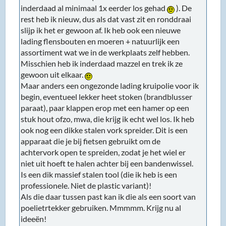
inderdaad al minimaal 1x eerder los gehad
). De
rest heb ik nieuw, dus als dat vast zit en ronddraai
slijp ik het er gewoon af. Ik heb ook een nieuwe
lading flensbouten en moeren + natuurlijk een
assortiment wat we in de werkplaats zelf hebben.
Misschien heb ik inderdaad mazzel en trek ik ze
gewoon uit elkaar.
Maar anders een ongezonde lading kruipolie voor ik
begin, eventueel lekker heet stoken (brandblusser
paraat), paar klappen erop met een hamer op een
stuk hout ofzo, mwa, die krijg ik echt wel los. Ik heb
ook nog een dikke stalen vork spreider. Dit is een
apparaat die je bij fietsen gebruikt om de
achtervork open te spreiden, zodat je het wiel er
niet uit hoeft te halen achter bij een bandenwissel.
Is een dik massief stalen tool (die ik heb is een
professionele. Niet de plastic variant)!
Als die daar tussen past kan ik die als een soort van
poelietrtekker gebruiken. Mmmmm. Krijg nu al
ideeën!