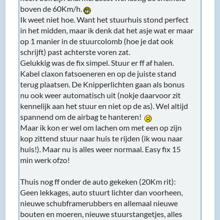
kop zittend stuur naar huis te rijden (ik wou naar
huis!). Maar nu is alles weer normaal. Easy fix 15
min werk ofzo!
Thuis nog ff onder de auto gekeken (20Km rit):
Geen lekkages, auto stuurt lichter dan voorheen,
nieuwe schubframerubbers en allemaal nieuwe
bouten en moeren, nieuwe stuurstangetjes, alles
goed schoongemaakt bij het subframe en ontvet
(om nieuwe lekkages direct te kunnen zien), nieuwe
ATF vloeistof en ontlucht. Stuurpomp is stil. Ik ben
er super blij mee!
Ik heb wat foto's gemaakt en zal vandaag of morgen
een verslagje maken van dit maffe avontuur!
Het stuurhuis was inderdaad van alu. Hoewel ik
geen superuitrusting heb om alu te lassen (Ik heb
alleen een MIG lassaparaat, maar wel een fles 100%
Argon gas en een spoolgun met alu lasdraad) is het