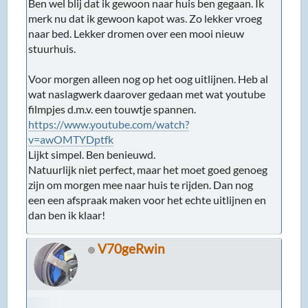
zijn om morgen mee naar huis te rijden. Dan nog
een een afspraak maken voor het echte uitlijnen en
dan ben ik klaar!
V70geRwin
#27
26-12-2022 23:25:22
Nice fix en met uitleg en wat foto's moet het met de
garantie tochn ook wel goed komen bij een beetje
fatsoenlijk bedrijf?
Misschien op voorhand al melden?
Succes met de touwtjes, dat kan verrassend precies
uitkomen.