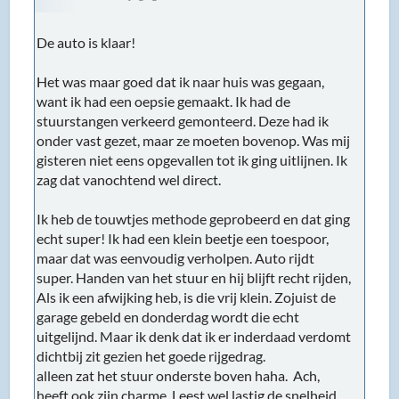
echt super! Ik had een klein beetje een toespoor,
maar dat was eenvoudig verholpen. Auto rijdt
super. Handen van het stuur en hij blijft recht rijden,
Als ik een afwijking heb, is die vrij klein. Zojuist de
garage gebeld en donderdag wordt die echt
uitgelijnd. Maar ik denk dat ik er inderdaad verdomt
dichtbij zit gezien het goede rijgedrag.
alleen zat het stuur onderste boven haha. Ach,
heeft ook zijn charme. Leest wel lastig de snelheid
boven de 60Km/h.
Ik weet niet hoe. Want het stuurhuis stond perfect
in het midden, maar ik denk dat het asje wat er maar
op 1 manier in de stuurcolomb (hoe je dat ook
schrijft) past achterste voren zat.
Gelukkig was de fix simpel. Stuur er ff af halen.
Kabel claxon fatsoeneren en op de juiste stand
terug plaatsen. De Knipperlichten gaan als bonus
nu ook weer automatisch uit (nokje daarvoor zit
kennelijk aan het stuur en niet op de as). Wel altijd
spannend om de airbag te hanteren!
Maar ik kon er wel om lachen om met een op zijn