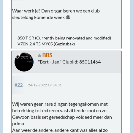
Waar werk je? Dan organiseren we een club
sleuteldag komende week 😁
850 T-5R (Currently being renovated and modified)
V70N 2.4 T5 MY05 (Gezinsbak)
BBS
"Bert - Jan," Clublid: 85011464
#22
24-12-2022 19:34:31
Wij waren geen rare dingen tegengekomen met
betrekking tot extreem vastzittende zooi en zo.
Gewoon basis set gereedschap voldeed meer dan
prima...
Aan weer de andere, andere kant was alles al zo