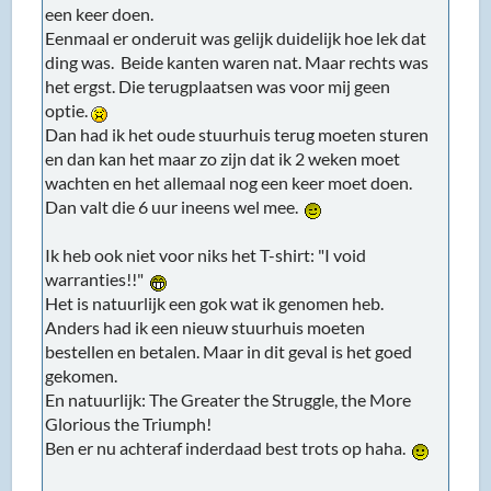
Het is natuurlijk een gok wat ik genomen heb.
Anders had ik een nieuw stuurhuis moeten
bestellen en betalen. Maar in dit geval is het goed
gekomen.
En natuurlijk: The Greater the Struggle, the More
Glorious the Triumph!
Ben er nu achteraf inderdaad best trots op haha.
Ben wel blij dat ik gewoon naar huis ben gegaan. Ik
merk nu dat ik gewoon kapot was. Zo lekker vroeg
naar bed. Lekker dromen over een mooi nieuw
stuurhuis.
Voor morgen alleen nog op het oog uitlijnen. Heb al
wat naslagwerk daarover gedaan met wat youtube
filmpjes d.m.v. een touwtje spannen.
https://www.youtube.com/watch?
v=awOMTYDptfk
Lijkt simpel. Ben benieuwd.
Natuurlijk niet perfect, maar het moet goed genoeg