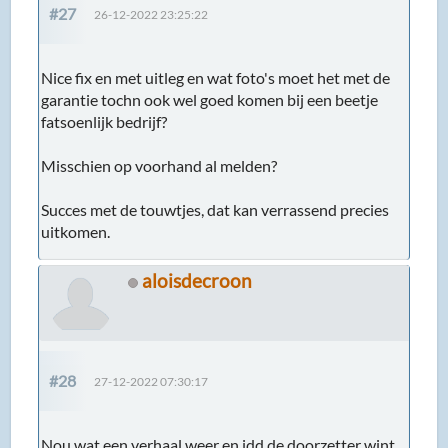
aloisdecroon
#28
27-12-2022 07:30:17
Nou wat een verhaal weer en idd de doorzetter wint
he!
Maar je moet ook dat stuurhuis maar even kunnen
lassen ter plekke, is het alu ?
En op ze minst even melden bij het bedrijf want zal
mogelijk vaker met die type stuurhuis gebeuren
Aan de hand van dit topic heb ik laatst ook een
stuurhuis bij ze gekocht mede omdat ik op het
moment steeds in de buurt bent in DE
Mijne gaat er aankomende maand een keer onder,
zal extra goed opletten met monteren en alles even
goed inspecteren..