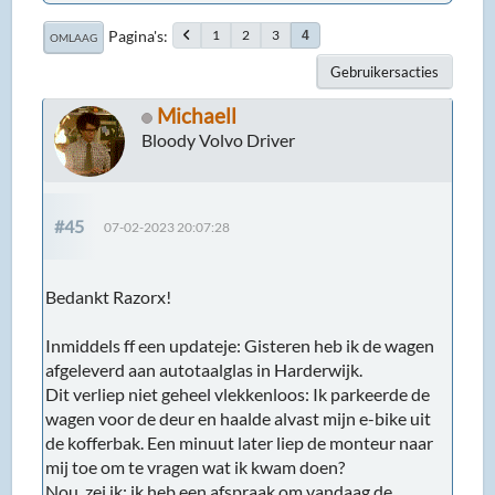
Pagina's
1
2
3
4
OMLAAG
Gebruikersacties
Michaell
Bloody Volvo Driver
#45
07-02-2023 20:07:28
Bedankt Razorx!
Inmiddels ff een updateje: Gisteren heb ik de wagen
afgeleverd aan autotaalglas in Harderwijk.
Dit verliep niet geheel vlekkenloos: Ik parkeerde de
wagen voor de deur en haalde alvast mijn e-bike uit
de kofferbak. Een minuut later liep de monteur naar
mij toe om te vragen wat ik kwam doen?
Nou, zei ik; ik heb een afspraak om vandaag de