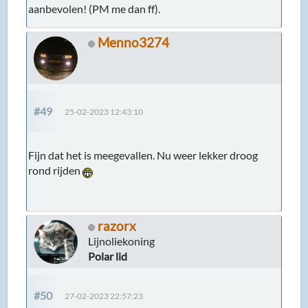
aanbevolen! (PM me dan ff).
Menno3274
#49
25-02-2023 12:43:10
Fijn dat het is meegevallen. Nu weer lekker droog
rond rijden
razorx
Lijnoliekoning
Polar lid
#50
27-02-2023 22:57:23