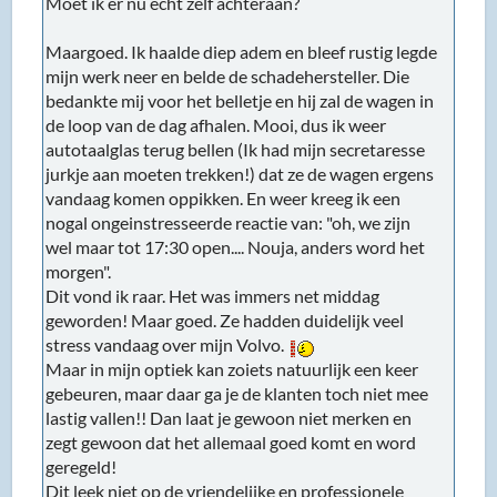
Moet ik er nu echt zelf achteraan?
Maargoed. Ik haalde diep adem en bleef rustig legde
mijn werk neer en belde de schadehersteller. Die
bedankte mij voor het belletje en hij zal de wagen in
de loop van de dag afhalen. Mooi, dus ik weer
autotaalglas terug bellen (Ik had mijn secretaresse
jurkje aan moeten trekken!) dat ze de wagen ergens
vandaag komen oppikken. En weer kreeg ik een
nogal ongeinstresseerde reactie van: "oh, we zijn
wel maar tot 17:30 open.... Nouja, anders word het
morgen".
Dit vond ik raar. Het was immers net middag
geworden! Maar goed. Ze hadden duidelijk veel
stress vandaag over mijn Volvo.
Maar in mijn optiek kan zoiets natuurlijk een keer
gebeuren, maar daar ga je de klanten toch niet mee
lastig vallen!! Dan laat je gewoon niet merken en
zegt gewoon dat het allemaal goed komt en word
geregeld!
Dit leek niet op de vriendelijke en professionele