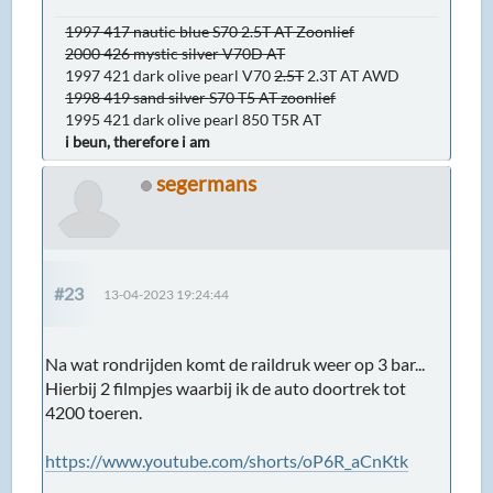
1997 417 nautic blue S70 2.5T AT Zoonlief
2000 426 mystic silver V70D AT
1997 421 dark olive pearl V70
2.5T
2.3T AT AWD
1998 419 sand silver S70 T5 AT zoonlief
1995 421 dark olive pearl 850 T5R AT
i beun, therefore i am
segermans
#23
13-04-2023 19:24:44
Na wat rondrijden komt de raildruk weer op 3 bar...
Hierbij 2 filmpjes waarbij ik de auto doortrek tot
4200 toeren.
https://www.youtube.com/shorts/oP6R_aCnKtk