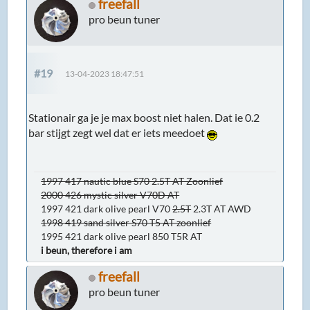
freefall
pro beun tuner
#19
13-04-2023 18:47:51
Stationair ga je je max boost niet halen. Dat ie 0.2
bar stijgt zegt wel dat er iets meedoet
1997 417 nautic blue S70 2.5T AT Zoonlief
2000 426 mystic silver V70D AT
1997 421 dark olive pearl V70
2.5T
2.3T AT AWD
1998 419 sand silver S70 T5 AT zoonlief
1995 421 dark olive pearl 850 T5R AT
i beun, therefore i am
freefall
pro beun tuner