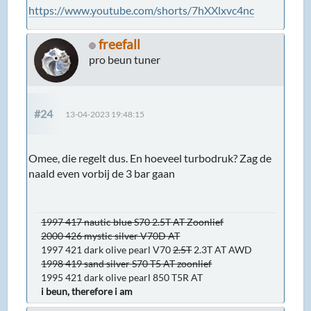
https://www.youtube.com/shorts/7hXXlxvc4nc
freefall
pro beun tuner
#24
13-04-2023 19:48:15
Omee, die regelt dus. En hoeveel turbodruk? Zag de
naald even vorbij de 3 bar gaan
1997 417 nautic blue S70 2.5T AT Zoonlief
2000 426 mystic silver V70D AT
1997 421 dark olive pearl V70
2.5T
2.3T AT AWD
1998 419 sand silver S70 T5 AT zoonlief
1995 421 dark olive pearl 850 T5R AT
i beun, therefore i am