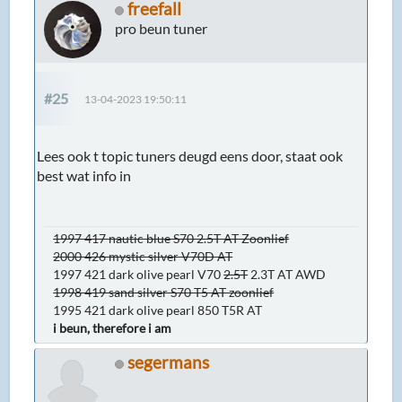
freefall
pro beun tuner
#25
13-04-2023 19:50:11
Lees ook t topic tuners deugd eens door, staat ook
best wat info in
1997 417 nautic blue S70 2.5T AT Zoonlief
2000 426 mystic silver V70D AT
1997 421 dark olive pearl V70
2.5T
2.3T AT AWD
1998 419 sand silver S70 T5 AT zoonlief
1995 421 dark olive pearl 850 T5R AT
i beun, therefore i am
segermans