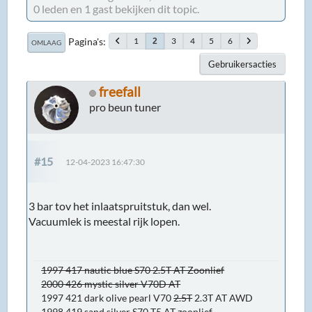
0 leden en 1 gast bekijken dit topic.
Pagina's
1
3
4
5
6
2
OMLAAG
Gebruikersacties
freefall
pro beun tuner
#15
12-04-2023 16:47:30
3 bar tov het inlaatspruitstuk, dan wel.
Vacuumlek is meestal rijk lopen.
1997 417 nautic blue S70 2.5T AT Zoonlief
2000 426 mystic silver V70D AT
1997 421 dark olive pearl V70
2.5T
2.3T AT AWD
1998 419 sand silver S70 T5 AT zoonlief