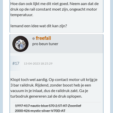
Hoe dan ook lijkt me dit niet goed. Neem aan dat de
druk op de rail constant moet zijn, ongeacht motor
temperatuur.
Iemand een idee wat dit kan zijn?
freefall
pro beun tuner
#17
13-04-2023 18:25:29
Klopt toch wel aardig. Op contact motor uit krijg je
3 bar raildruk. Rijdend, zonder boost heb je een
vacuum in je inlaat, dus de raildruk zakt. Ga je
turbodruk genereren zal de druk oplopen.
1997 417 nautic blue S70 2.5T AT Zoonlief
2000 426 mystic silver V70D AT