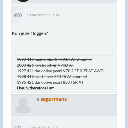
#20
13-04-2023 18:51:14
Kun je zelf loggen?
1997 417 nautic blue S70 2.5T AT Zoonlief
2000 426 mystic silver V70D AT
1997 421 dark olive pearl V70
2.5T
2.3T AT AWD
1998 419 sand silver S70 T5 AT zoonlief
1995 421 dark olive pearl 850 T5R AT
i beun, therefore i am
segermans
#21
13-04-2023 18:54:12