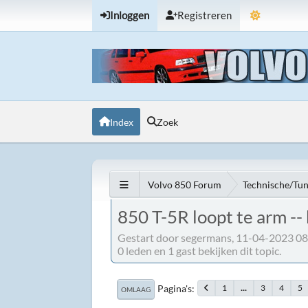
Inloggen
Registreren
Index
Zoek
Volvo 850 Forum
Technische/Tu
850 T-5R loopt te arm -- b
Gestart door segermans, 11-04-2023 08
0 leden en 1 gast bekijken dit topic.
Pagina's
1
...
3
4
5
OMLAAG