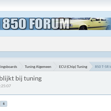
ningsboards
Tuning Algemeen
ECU (Chip) Tuning
850 T-5R lo
lijkt bij tuning
:25:07
6