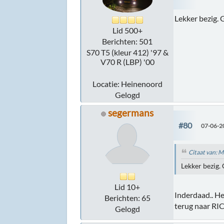
Lekker bezig.
Lid 500+
Berichten: 501
S70 T5 (kleur 412) '97 &
V70 R (LBP) '00
Locatie: Heinenoord
Gelogd
segermans
#80
07-06-2
Citaat van: 
Lekker bezig.
Lid 10+
Inderdaad.. He
Berichten: 65
terug naar RIC
Gelogd