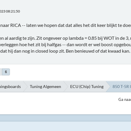
023 08:21:50
aar RICA -- laten we hopen dat dat alles het dit keer blijkt te do
n al aardig te zijn. Zit ongeveer op lambda = 0.85 bij WOT in de 3, m
erleggen hoe het zit bij halfgas -- dan wordt er wel boost opgebouw
s dat hij dan nog in closed loop zit. Ben benieuwd of dat kwaad k
6
ningsboards
Tuning Algemeen
ECU (Chip) Tuning
850 T-5R l
Ga naa