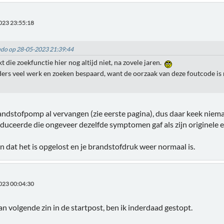
023 23:55:18
Ludo op 28-05-2023 21:39:44
t die zoekfunctie hier nog altijd niet, na zovele jaren.
ders veel werk en zoeken bespaard, want de oorzaak van deze foutcode is m
randstofpomp al vervangen (zie eerste pagina), dus daar keek niem
oduceerde die ongeveer dezelfde symptomen gaf als zijn originele 
en dat het is opgelost en je brandstofdruk weer normaal is.
023 00:04:30
an volgende zin in de startpost, ben ik inderdaad gestopt.