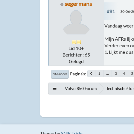
segermans
#81
30-06-2
Vandaag weer n
Mijn AFRs lijke
Verder even ov
Lid 10+
1. Lijkt me du
Berichten: 65
Gelogd
Pagina's
1
...
3
4
5
OMHOOG
Volvo 850 Forum
Technische/Tu
Theme by
SMF Tricks