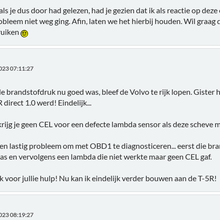
als je dus door had gelezen, had je gezien dat ik als reactie op d
bleem niet weg ging. Afin, laten we het hierbij houden. Wil graag d
ruiken
023 07:11:27
 brandstofdruk nu goed was, bleef de Volvo te rijk lopen. Gister 
direct 1.0 werd! Eindelijk...
krijg je geen CEL voor een defecte lambda sensor als deze scheve 
een lastig probleem om met OBD1 te diagnosticeren... eerst die br
as en vervolgens een lambda die niet werkte maar geen CEL gaf.
voor jullie hulp! Nu kan ik eindelijk verder bouwen aan de T-5R!
023 08:19:27