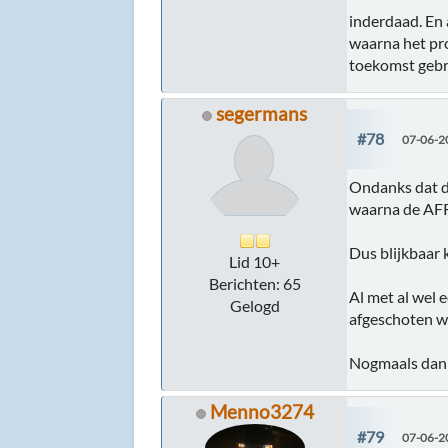
inderdaad. En 
waarna het pro
toekomst geb
segermans
#78
07-06-2
Ondanks dat de
waarna de AFR 
Dus blijkbaar 
Lid 10+
Berichten: 65
Al met al wel 
Gelogd
afgeschoten w
Nogmaals dank 
Menno3274
#79
07-06-2