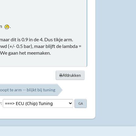
en
.
aar dit is 0.9 in de 4. Dus tikje arm.
d (+/- 0.5 bar), maar blijft de lambda =
an. We gaan het meemaken.
Afdrukken
oopt te arm -- blijkt bij tuning
r