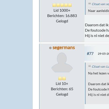
Citaat van: 
Lid 1000+
Naar aanleidi
Berichten: 16.883
Gelogd
Daarom dat ik 
De foutcode h
Hij is nl niet 
segermans
#77
29-05-2
Citaat van: 
Na het lezen v
Lid 10+
Daarom dat ik
Berichten: 65
De foutcode h
Gelogd
Hij is nl niet