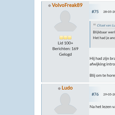
VolvoFreak89
#75
28-05-2
Citaat van: 
Blijkbaar werk
Het had je an
Lid 100+
Berichten: 169
Gelogd
Hij had zijn b
afwijking intr
Blij om te hor
Ludo
#76
29-05-2
Na het lezen v