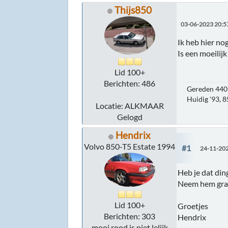
Thijs850
03-06-2023 20:5
Ik heb hier no
Is een moeilij
Lid 100+
Berichten: 486
Gereden 440 
Huidig '93, 
Locatie: ALKMAAR
Gelogd
Hendrix
Volvo 850-T5 Estate 1994
#1
24-11-202
Heb je dat ding
Neem hem graag
Lid 100+
Groetjes
Berichten: 303
Hendrix
mooi rood is niet lelijk