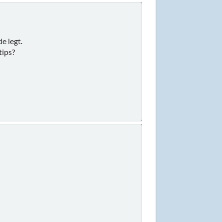
e legt.
tips?