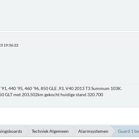
3 19:36:22
'91, 440 '95, 460 '96, 850 GLE ,93, V40 2013 T3 Summum 103K.
850 GLT met 203.502km gekocht huidige stand 320.700
ningsboards
Techniek Algemeen
Alarmsystemen
Guard 1 be