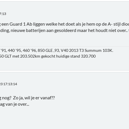
7:13
g een Guard 1 Ab liggen welke het doet als je hem op de A- stijl diod
k ding, nieuwe batterijen aan gesoldeerd maar het houdt niet over.. 
'91, 440 '95, 460 '96, 850 GLE ,93, V40 2013 T3 Summum 103K.
850 GLT met 203.502km gekocht huidige stand 320.700
3 17:13:14
 nog? Zo ja, wil je er vanaf??
 van je over...