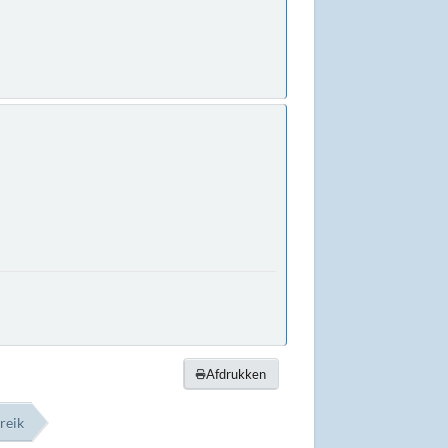
Afdrukken
reik