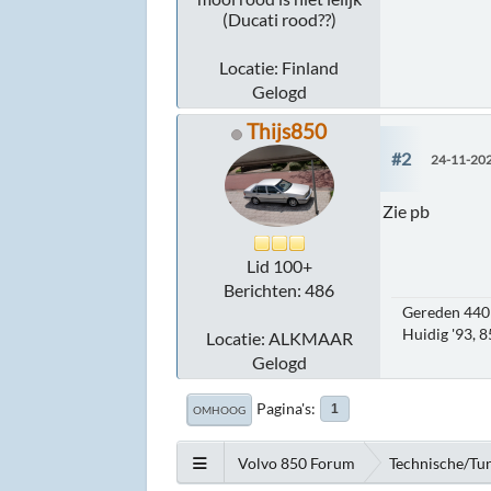
(Ducati rood??)
Locatie: Finland
Gelogd
Thijs850
#2
24-11-202
Zie pb
Lid 100+
Berichten: 486
Gereden 440 
Huidig '93, 
Locatie: ALKMAAR
Gelogd
Pagina's
1
OMHOOG
Volvo 850 Forum
Technische/Tu