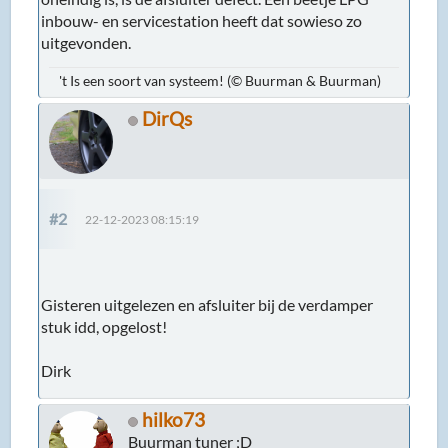
inbouw- en servicestation heeft dat sowieso zo
uitgevonden.
't Is een soort van systeem! (© Buurman & Buurman)
DirQs
#2
22-12-2023 08:15:19
Gisteren uitgelezen en afsluiter bij de verdamper
stuk idd, opgelost!
Dirk
hilko73
Buurman tuner ;D