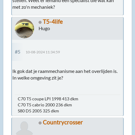
stellen. Weet er iemand een specialist die wat kan
met zo'n mechaniek?
T5-4life
Hugo
#5
10-08-2024 11:34:59
Ik gok dat je raammechanisme aan het overlijden is.
In welke omgeving zit je?
C70 T5 coupe LPI 1998 413 dkm
C70 T5 cabrio 2000 236 dkm
S80 D5 2005 325 dkm
Countrycrosser