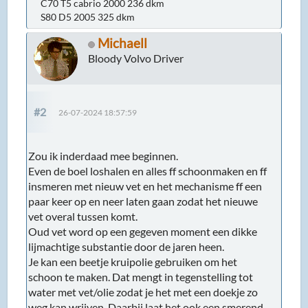
C70 T5 cabrio 2000 236 dkm
S80 D5 2005 325 dkm
Michaell
Bloody Volvo Driver
#2
26-07-2024 18:57:59
Zou ik inderdaad mee beginnen.
Even de boel loshalen en alles ff schoonmaken en ff
insmeren met nieuw vet en het mechanisme ff een
paar keer op en neer laten gaan zodat het nieuwe
vet overal tussen komt.
Oud vet word op een gegeven moment een dikke
lijmachtige substantie door de jaren heen.
Je kan een beetje kruipolie gebruiken om het
schoon te maken. Dat mengt in tegenstelling tot
water met vet/olie zodat je het met een doekje zo
weg kan wrijven. Daarbij laat het ook een smerend