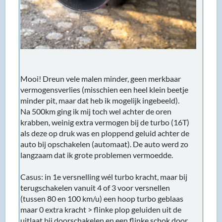
Mooi! Dreun vele malen minder, geen merkbaar
vermogensverlies (misschien een heel klein beetje
minder pit, maar dat heb ik mogelijk ingebeeld).
Na 500km ging ik mij toch wel achter de oren
krabben, weinig extra vermogen bij de turbo (16T)
als deze op druk was en ploppend geluid achter de
auto bij opschakelen (automaat). De auto werd zo
langzaam dat ik grote problemen vermoedde.
Casus: in 1e versnelling wél turbo kracht, maar bij
terugschakelen vanuit 4 of 3 voor versnellen
(tussen 80 en 100 km/u) een hoop turbo geblaas
maar 0 extra kracht > flinke plop geluiden uit de
uitlaat bij doorschakelen en een flinke schok door