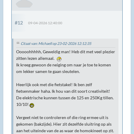
#12
09-04-2026 12:40:00
Citaat van: Michaell op 23-02-2026 12:12:35
Ooooohhhhh, Geweldig man! Heb dit met veel plezier
zitten lezen allemaal.
Ik kreeg gewoon de neiging om naar je toe te komen
om lekker samen te gaan sleutelen.
Heerlijk ook met die fietstakel! Ik ben zelf
fietsenmaker haha. Ik hou van dit soort creativiteit!
De elektrische kunnen tussen de 125 en 250Kg tillen.
10/10!
Vergeet niet te controleren of die ring ermee uit is
gekomen (bakzijde). Hier zit dezelfde sluitring op als
aan het uiteinde van de as waar de homokineet op zit.