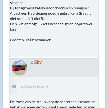
Vragen:
Bij terugkomst katalysator checken en reinigen?
Alvast een Kat-cleaner goedje gebruiken? (Baat 't
niet schaadt 't niet?).
Heb ik hier mogelijk iets beschadigd of loopt 't wel
los?
Groeten uit Denemarken!
Sbv
#2
11-08-2024 15:28:46
De roest van de steun voor de achterbank scharnier
heb ik wel meer gezien. Aantal jaren geleden op mijn