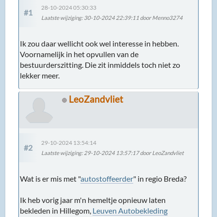
28-10-2024 05:30:33
#1
Laatste wijziging
: 30-10-2024 22:39:11 door Menno3274
Ik zou daar wellicht ook wel interesse in hebben.
Voornamelijk in het opvullen van de
bestuurderszitting. Die zit inmiddels toch niet zo
lekker meer.
LeoZandvliet
29-10-2024 13:54:14
#2
Laatste wijziging
: 29-10-2024 13:57:17 door LeoZandvliet
Wat is er mis met "
autostoffeerder
" in regio Breda?
Ik heb vorig jaar m'n hemeltje opnieuw laten
bekleden in Hillegom,
Leuven Autobekleding