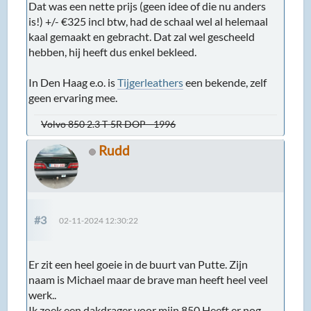
Dat was een nette prijs (geen idee of die nu anders
is!) +/- €325 incl btw, had de schaal wel al helemaal
kaal gemaakt en gebracht. Dat zal wel gescheeld
hebben, hij heeft dus enkel bekleed.
In Den Haag e.o. is
Tijgerleathers
een bekende, zelf
geen ervaring mee.
Volvo 850 2.3 T-5R DOP - 1996
Rudd
#3
02-11-2024 12:30:22
Er zit een heel goeie in de buurt van Putte. Zijn
naam is Michael maar de brave man heeft heel veel
werk..
Ik zoek een dakdrager voor mijn 850.Heeft er nog