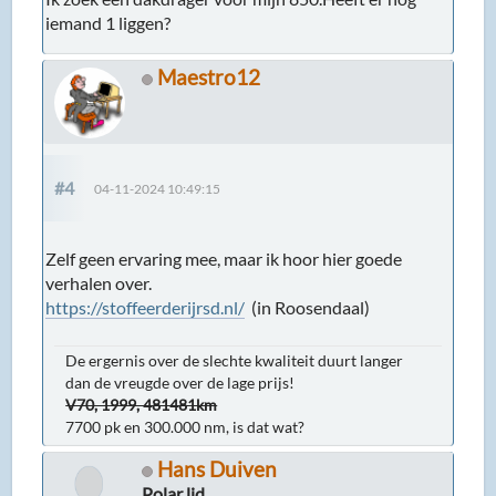
iemand 1 liggen?
Maestro12
#4
04-11-2024 10:49:15
Zelf geen ervaring mee, maar ik hoor hier goede
verhalen over.
https://stoffeerderijrsd.nl/
(in Roosendaal)
De ergernis over de slechte kwaliteit duurt langer
dan de vreugde over de lage prijs!
V70, 1999, 481481km
7700 pk en 300.000 nm, is dat wat?
Hans Duiven
Polar lid