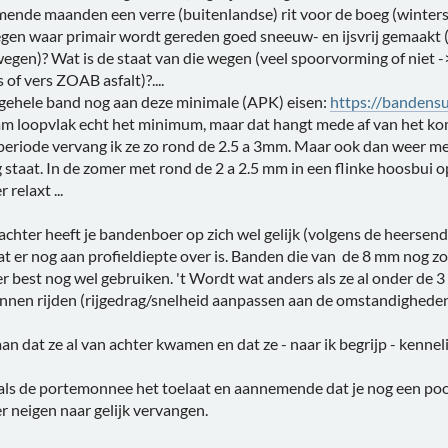
mende maanden een verre (buitenlandse) rit voor de boeg (winter
en waar primair wordt gereden goed sneeuw- en ijsvrij gemaakt (
wegen)? Wat is de staat van die wegen (veel spoorvorming of niet 
 of vers ZOAB asfalt)?....
 gehele band nog aan deze minimale (APK) eisen:
https://bandens
 mm loopvlak echt het minimum, maar dat hangt mede af van het k
periode vervang ik ze zo rond de 2.5 a 3mm. Maar ook dan weer med
 staat. In de zomer met rond de 2 a 2.5 mm in een flinke hoosbui 
 relaxt ...
chter heeft je bandenboer op zich wel gelijk (volgens de heersende
at er nog aan profieldiepte over is. Banden die van de 8 mm nog zo
ter best nog wel gebruiken. 't Wordt wat anders als ze al onder de
nnen rijden (rijgedrag/snelheid aanpassen aan de omstandigheden
aan dat ze al van achter kwamen en dat ze - naar ik begrijp - kenn
- als de portemonnee het toelaat en aannemende dat je nog een poosj
r neigen naar gelijk vervangen.