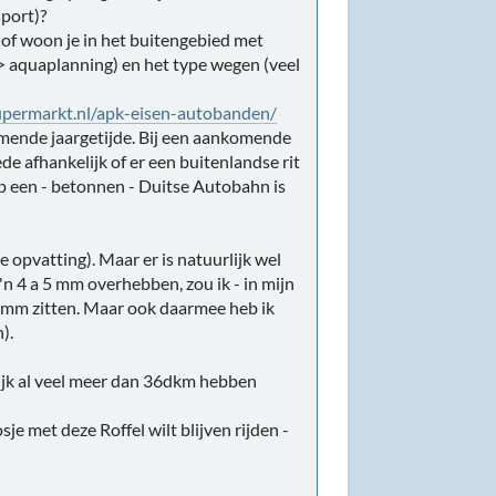
sport)?
of woon je in het buitengebied met
-> aquaplanning) en het type wegen (veel
upermarkt.nl/apk-eisen-autobanden/
omende jaargetijde. Bij een aankomende
e afhankelijk of er een buitenlandse rit
op een - betonnen - Duitse Autobahn is
 opvatting). Maar er is natuurlijk wel
'n 4 a 5 mm overhebben, zou ik - in mijn
 3 mm zitten. Maar ook daarmee heb ik
).
elijk al veel meer dan 36dkm hebben
e met deze Roffel wilt blijven rijden -