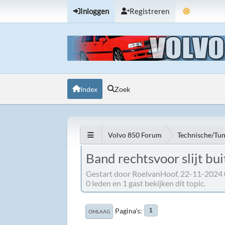
Inloggen
Registreren
Index
Zoek
Volvo 850 Forum
Technische/Tu
Band rechtsvoor slijt bu
Gestart door RoelvanHoof, 22-11-2024
0 leden en 1 gast bekijken dit topic.
Pagina's
1
OMLAAG