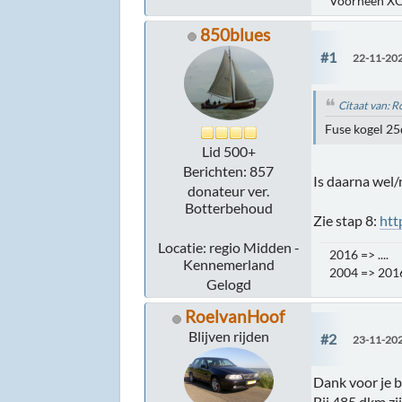
Voorheen XC
850blues
#1
22-11-202
Citaat van: 
Fuse kogel 2
Lid 500+
Berichten: 857
Is daarna wel/
donateur ver.
Botterbehoud
Zie stap 8:
htt
Locatie: regio Midden -
2016 => .... 
Kennemerland
2004 => 20
Gelogd
RoelvanHoof
Blijven rijden
#2
23-11-202
Dank voor je be
Bij 485 dkm zi