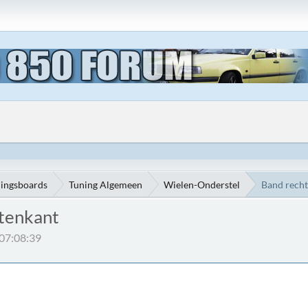
ningsboards
Tuning Algemeen
Wielen-Onderstel
Band recht
itenkant
 07:08:39