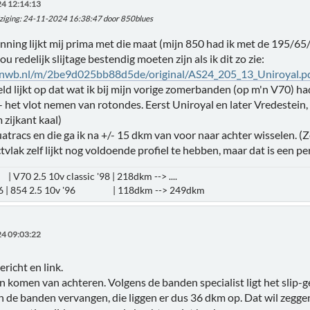
4 12:14:13
ziging
: 24-11-2024 16:38:47 door 850blues
ing lijkt mij prima met die maat (mijn 850 had ik met de 195/65/1
ou redelijk slijtage bestendig moeten zijn als ik dit zo zie:
.anwb.nl/m/2be9d025bb88d5de/original/AS24_205_13_Uniroyal.p
eld lijkt op dat wat ik bij mijn vorige zomerbanden (op m'n V70) ha
l - het vlot nemen van rotondes. Eerst Uniroyal en later Vredestein
 zijkant kaal)
quatracs en die ga ik na +/- 15 dkm van voor naar achter wisselen. 
ctvlak zelf lijkt nog voldoende profiel te hebben, maar dat is een p
| V70 2.5 10v classic '98 | 218dkm --> ....
16 | 854 2.5 10v '96 | 118dkm --> 249dkm
4 09:03:22
richt en link.
komen van achteren. Volgens de banden specialist ligt het slip-
n de banden vervangen, die liggen er dus 36 dkm op. Dat wil zeggen