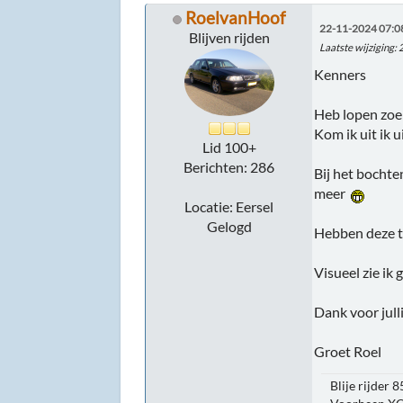
RoelvanHoof
22-11-2024 07:0
Blijven rijden
Laatste wijziging
:
Kenners
Heb lopen zoek
Kom ik uit ik 
Lid 100+
Berichten: 286
Bij het bochte
meer
Locatie: Eersel
Gelogd
Hebben deze t
Visueel zie ik 
Dank voor jull
Groet Roel
Blije rijder 