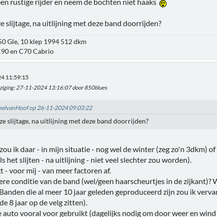
 een rustige rijder en neem de bochten niet haaks
e slijtage, na uitlijning met deze band doorrijden?
850 Gle, 10 klep 1994 512 dkm
90 en C70 Cabrio
4 11:59:15
ziging
: 27-11-2024 13:16:07 door 850blues
RoelvanHoof op 26-11-2024 09:03:22
ze slijtage, na uitlijning met deze band doorrijden?
zou ik daar - in mijn situatie - nog wel de winter (zeg zo'n 3dkm) 
het slijten - na uitlijning - niet veel slechter zou worden).
 - voor mij - van meer factoren af.
ere conditie van de band (wel/geen haarscheurtjes in de zijkant)? 
Banden die al meer 10 jaar geleden geproduceerd zijn zou ik verva
 de 8 jaar op de velg zitten).
auto vooral voor gebruikt (dagelijks nodig om door weer en wind d