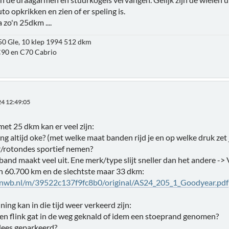
to opkrikken en zien of er speling is.
zo'n 25dkm ....
850 Gle, 10 klep 1994 512 dkm
90 en C70 Cabrio
4 12:49:05
met 25 dkm kan er veel zijn:
 altijd oke? (met welke maat banden rijd je en op welke druk zet j
/rotondes sportief nemen?
and maakt veel uit. Ene merk/type slijt sneller dan het andere -> V
n 60.700 km en de slechtste maar 33 dkm:
anwb.nl/m/39522c137f9fc8b0/original/AS24_205_1_Goodyear.pdf
ning kan in die tijd weer verkeerd zijn:
en flink gat in de weg geknald of idem een stoeprand genomen?
ees geparkeerd?