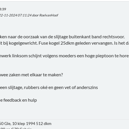
8:39
 22-11-2024 07:11:24 door RoelvanHoof
en naar de oorzaak van de slijtage buitenkant band rechtsvoor.
uit bij kogelgewricht. Fuse kogel 25dkm geleden vervangen. Is het 
nwerk linksom schijnt volgens moeders een hoge pieptoon te horen z
wee zaken met elkaar te maken?
geen slijtage, rubbers oké en geen vet of anderszins
ie feedback en hulp
850 Gle, 10 klep 1994 512 dkm