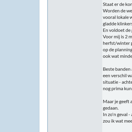
Staat er de ko
Worden de weg
vooral lokale 
gladde klinkers
En voldoet de
Voor mij is 2
herfst/winter 
op de planning
ook wat minder
Beste banden a
een verschil w
situatie - ach
nog prima kun
Maar je geeft 
gedaan.
In zo'n geval 
zou ik wat mee