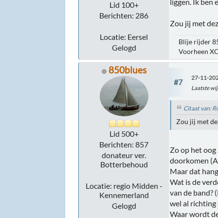
liggen. Ik ben
Lid 100+
Berichten: 286
Zou jij met dez
Locatie: Eersel
Blije rijder 
Gelogd
Voorheen XC
850blues
27-11-202
#7
Laatste wij
Citaat van: 
Zou jij met de
Lid 500+
Berichten: 857
Zo op het oog 
donateur ver.
doorkomen (Als 
Botterbehoud
Maar dat hangt
Wat is de verd
Locatie: regio Midden -
van de band? (
Kennemerland
wel al richting
Gelogd
Waar wordt de 