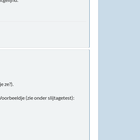
e ze?).
oorbeeldje (zie onder slijtagetest):