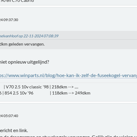
90 en C70 Cabrio
4 09:37:30
RoelvanHoof op 22-11-2024 07:08:39
5dkm geleden vervangen.
niet opnieuw uitgelijnd?
ps://www.winparts.nl/blog/hoe-kan-ik-zelf-de-fuseekogel-verva
| V70 2.5 10v classic '98 | 218dkm --> ....
16 | 854 2.5 10v '96 | 118dkm --> 249dkm
4 05:07:40
richt en link.
jn de draagarmen en stuurkogels vervangen. Gelijk zijn de wielen ui