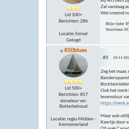
Zal vandaag au
Wel vreemd na 
Lid 100+
Berichten: 286
Blije rijder 
Voorheen XC
Locatie: Eersel
Gelogd
850blues
#3
23-11-202
Zeg het maar, 
Bandenspanning
Bochtenridder
Lid 500+
Ook het merk b
Berichten: 857
levensduur va
donateur ver.
https://merk.
Botterbehoud
Maar ook uitlij
Locatie: regio Midden -
Keertje door e
Kennemerland
Of vaak Canad