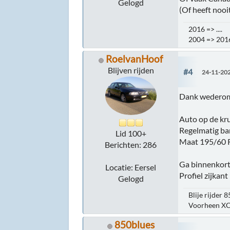
Gelogd
(Of heeft nooi
2016 => .... 
2004 => 20
RoelvanHoof
Blijven rijden
#4
24-11-202
Dank wederom
Auto op de kr
Regelmatig ba
Lid 100+
Maat 195/60 R
Berichten: 286
Ga binnenkort 
Locatie: Eersel
Profiel zijkan
Gelogd
Blije rijder 
Voorheen XC
850blues