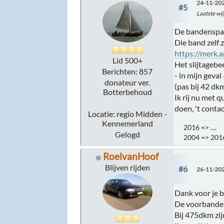
24-11-202
#5
Laatste wij
De bandenspann
Die band zelf z
https://merk
Lid 500+
Het slijtagebe
Berichten: 857
- in mijn geva
donateur ver.
(pas bij 42 dkm
Botterbehoud
Ik rij nu met 
doen, 't conta
Locatie: regio Midden -
Kennemerland
2016 => .... 
Gelogd
2004 => 20
RoelvanHoof
Blijven rijden
#6
26-11-202
Dank voor je be
De voorbanden 
Bij 475dkm zij