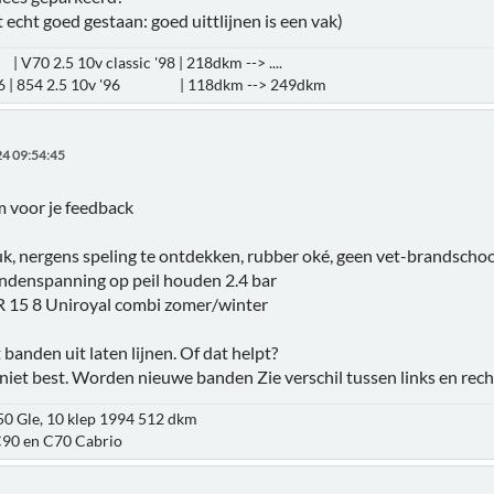
t echt goed gestaan: goed uittlijnen is een vak)
| V70 2.5 10v classic '98 | 218dkm --> ....
16 | 854 2.5 10v '96 | 118dkm --> 249dkm
4 09:54:45
 voor je feedback
uk, nergens speling te ontdekken, rubber oké, geen vet-brandscho
ndenspanning op peil houden 2.4 bar
 15 8 Uniroyal combi zomer/winter
banden uit laten lijnen. Of dat helpt?
t niet best. Worden nieuwe banden Zie verschil tussen links en rech
850 Gle, 10 klep 1994 512 dkm
90 en C70 Cabrio