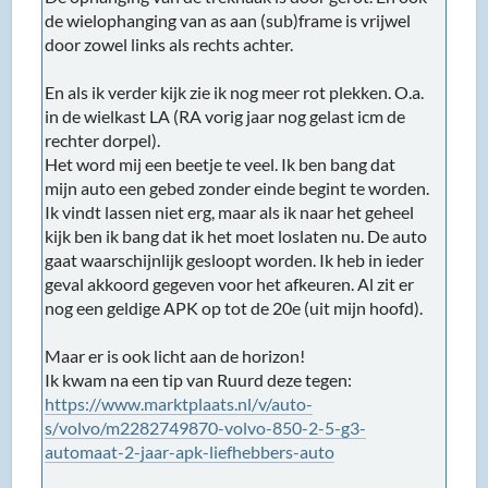
de wielophanging van as aan (sub)frame is vrijwel
door zowel links als rechts achter.
En als ik verder kijk zie ik nog meer rot plekken. O.a.
in de wielkast LA (RA vorig jaar nog gelast icm de
rechter dorpel).
Het word mij een beetje te veel. Ik ben bang dat
mijn auto een gebed zonder einde begint te worden.
Ik vindt lassen niet erg, maar als ik naar het geheel
kijk ben ik bang dat ik het moet loslaten nu. De auto
gaat waarschijnlijk gesloopt worden. Ik heb in ieder
geval akkoord gegeven voor het afkeuren. Al zit er
nog een geldige APK op tot de 20e (uit mijn hoofd).
Maar er is ook licht aan de horizon!
Ik kwam na een tip van Ruurd deze tegen:
https://www.marktplaats.nl/v/auto-
s/volvo/m2282749870-volvo-850-2-5-g3-
automaat-2-jaar-apk-liefhebbers-auto