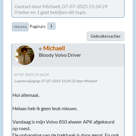
Gestart door Michaell, 07-07-2025 15:34:29
0 leden en 1 gast bekijken dit topic.
Pagina's
1
OMLAAG
Gebruikersacties
Michaell
Bloody Volvo Driver
07-07-2025 15:34:29
Laatste wijziging
: 07-07-2025 16:04:25 door Michaell
Hoi allemaal,
Helaas heb ik geen leuk nieuws.
Vandaag is mijn Volvo 850 alweer APK afgekeurd
op roest.
De ophanging van de trekhaak is door gerot. En ook