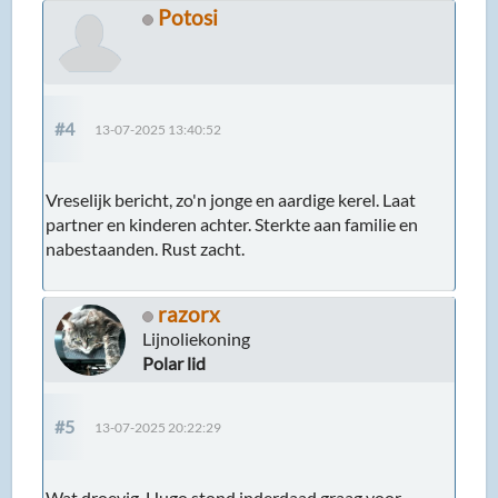
Potosi
#4
13-07-2025 13:40:52
Vreselijk bericht, zo'n jonge en aardige kerel. Laat
partner en kinderen achter. Sterkte aan familie en
nabestaanden. Rust zacht.
razorx
Lijnoliekoning
Polar lid
#5
13-07-2025 20:22:29
Wat droevig. Hugo stond inderdaad graag voor