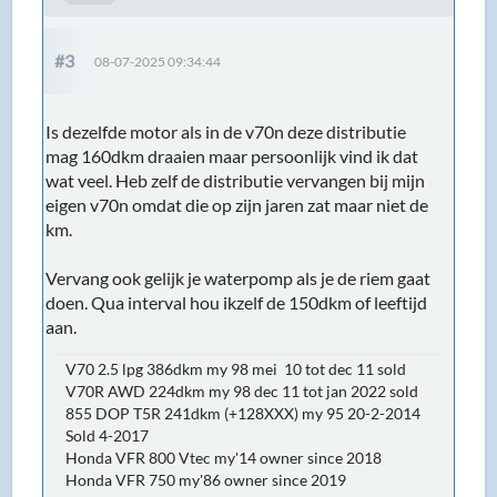
#3
08-07-2025 09:34:44
Is dezelfde motor als in de v70n deze distributie
mag 160dkm draaien maar persoonlijk vind ik dat
wat veel. Heb zelf de distributie vervangen bij mijn
eigen v70n omdat die op zijn jaren zat maar niet de
km.
Vervang ook gelijk je waterpomp als je de riem gaat
doen. Qua interval hou ikzelf de 150dkm of leeftijd
aan.
V70 2.5 lpg 386dkm my 98 mei 10 tot dec 11 sold
V70R AWD 224dkm my 98 dec 11 tot jan 2022 sold
855 DOP T5R 241dkm (+128XXX) my 95 20-2-2014
Sold 4-2017
Honda VFR 800 Vtec my'14 owner since 2018
Honda VFR 750 my'86 owner since 2019