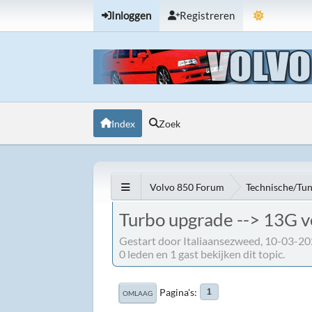
Inloggen
Registreren
Index
Zoek
Volvo 850 Forum
Technische/Tu
Turbo upgrade --> 13G 
Gestart door Italiaansezweed, 10-03-2
0 leden en 1 gast bekijken dit topic.
Pagina's
1
OMLAAG