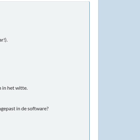
r!).
 in het witte.
angepast in de software?