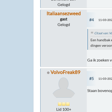
Gelogd
Italiaansezweed
gast
#4
11-03-202
Gelogd
Citaat van: 
Een handbak e
dingen veroor
Ga ik zoeken v
VolvoFreak89
#5
11-03-202
Staan bovenop
Lid 100+