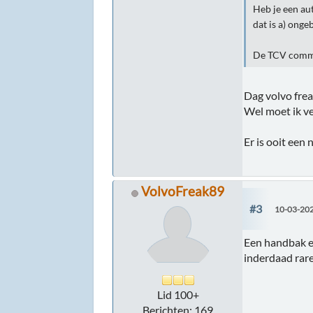
Heb je een aut
dat is a) ong
De TCV commun
Dag volvo frea
Wel moet ik v
Er is ooit een
VolvoFreak89
#3
10-03-202
Een handbak e
inderdaad rar
Lid 100+
Berichten: 169