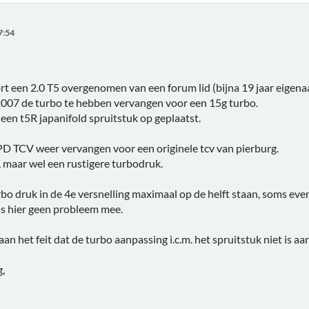
7:54
ort een 2.0 T5 overgenomen van een forum lid (bijna 19 jaar eigenaa
 2007 de turbo te hebben vervangen voor een 15g turbo.
r een t5R japanifold spruitstuk op geplaatst.
PD TCV weer vervangen voor een originele tcv van pierburg.
 maar wel een rustigere turbodruk.
urbo druk in de 4e versnelling maximaal op de helft staan, soms even
 is hier geen probleem mee.
aan het feit dat de turbo aanpassing i.c.m. het spruitstuk niet is a
g,