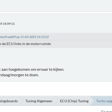
5 14:59:11
VolvoFreak89 op 11-03-2025 14:13:22
 de ECU links in de motorruimte
t aan toegekomen om ernaar te kijken.
andaag/morgen te doen.
ningsboards
Tuning Algemeen
ECU (Chip) Tuning
Turbo upg
Ga naa