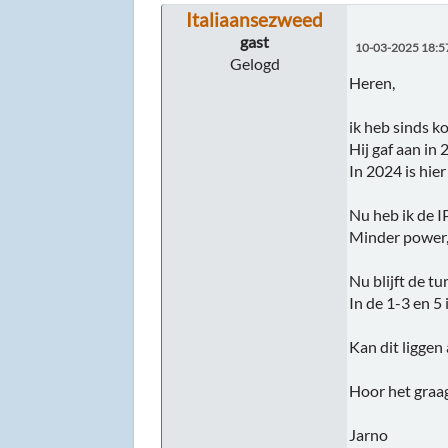
Italiaansezweed
gast
10-03-2025 18:5
Gelogd
Heren,
ik heb sinds k
Hij gaf aan in
In 2024 is hie
Nu heb ik de I
Minder power,
Nu blijft de t
In de 1-3 en 5
Kan dit liggen 
Hoor het graa
Jarno