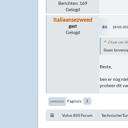
Berichten: 169
Gelogd
Italiaansezweed
gast
#6
18-03-202
Gelogd
Citaat van: 
Staan bovenop
Beste,
ben er nog nie
probeer dit v
Pagina's
1
OMHOOG
Volvo 850 Forum
Technische/Tu