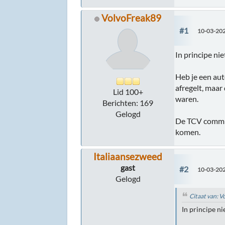
VolvoFreak89
#1
10-03-202
In principe ni
Heb je een aut
afregelt, maar
Lid 100+
waren.
Berichten: 169
Gelogd
De TCV commun
komen.
Italiaansezweed
gast
#2
10-03-202
Gelogd
Citaat van: 
In principe n