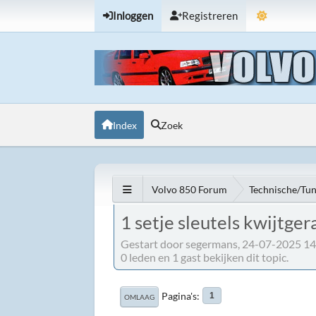
Inloggen
Registreren
Index
Zoek
Volvo 850 Forum
Technische/Tu
1 setje sleutels kwijtger
Gestart door segermans, 24-07-2025 14
0 leden en 1 gast bekijken dit topic.
Pagina's
1
OMLAAG