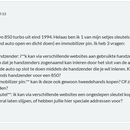
5:12
vo 850 turbo uit eind 1994. Helaas ben ik 1 van mijn setjes sleutel
nd auto open en dicht doen) en immobilizer pin. Ik heb 3 vragen:
ndzender: i**k kan via verschillende websites aan gebruikte hand
n dat je handzenders zogenaamd kan inleren door het slot van de au
de auto op slot te doen middels de handzender die je wil inleren. Kl
nds handzender voor een 850?
mobilizer pin:** kan ik deze ook gewoon tweedehands kopen? Of zit 
den?
utel**: ik kan via verschillende websites een ongeslepen sleutel kop
ral laten slijpen, of hebben jullie hier speciale addressen voor?