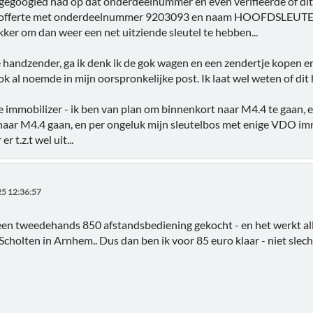
gegoogled had op dat onderdeelnummer en even verifieerde of dit n
 offerte met onderdeelnummer 9203093 en naam HOOFDSLEUTEL. Ni
kker om dan weer een net uitziende sleutel te hebben...
 handzender, ga ik denk ik de gok wagen en een zendertje kopen en
ook al noemde in mijn oorspronkelijke post. Ik laat wel weten of dit
e immobilizer - ik ben van plan om binnenkort naar M4.4 te gaan, e
naar M4.4 gaan, en per ongeluk mijn sleutelbos met enige VDO immo
r t.z.t wel uit...
5 12:36:57
en tweedehands 850 afstandsbediening gekocht - en het werkt alle
 Scholten in Arnhem.. Dus dan ben ik voor 85 euro klaar - niet slech