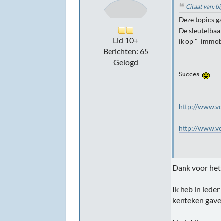
Citaat van: 
Deze topics ga
De sleutelbaar
Lid 10+
ik op " immob
Berichten: 65
Gelogd
Succes
http://www.v
http://www.v
Dank voor het
Ik heb in iede
kenteken gave