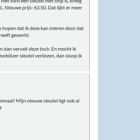
iet toch een sleutel mét chip is, kreeg
euwe prijs: 63.50. Dat lijkt er meer
 hopen dat ik deze kan inleren door dat
 heeft gewerkt.
n dan vervalt deze toch. En mocht ik
bilizer sleutel verliezen, dan sloop ik
maal! Mijn nieuwe sleutel ligt ook al
t