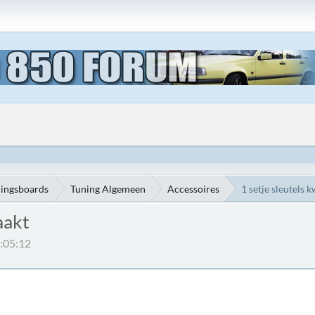
ningsboards
Tuning Algemeen
Accessoires
1 setje sleutels 
aakt
:05:12