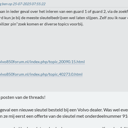
big ben op 25-07-2025 07:55:22
an in ieder geval over het inleren van een guard 1 of guard 2, via de zoekf
d kun je bij de meeste sleutelbedrijven wel laten slijpen. Zelf zou ik naa
ilizer pin"zoek komen er diverse topics voorbij.
olvo850forum.nl/index.php/topic,20090.15.html
olvo850forum.nl/index.php/topic,40273.0.html
 posten van de threads!
r geval een nieuwe sleutel besteld bij een Volvo dealer. Was wel ev
n ze mij eerst een offerte van de sleutel met onderdeelnummer 9