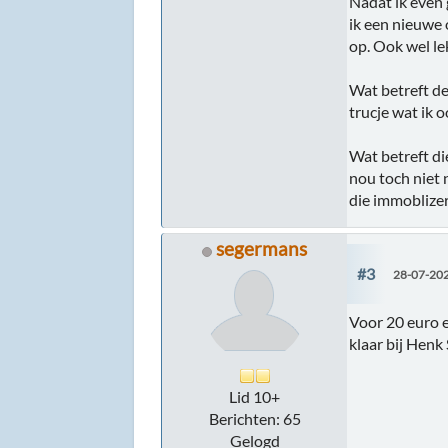
Nadat ik even 
ik een nieuwe
op. Ook wel le
Wat betreft de
trucje wat ik 
Wat betreft di
nou toch niet 
die immoblizer e
segermans
#3
28-07-202
Voor 20 euro e
klaar bij Henk
Lid 10+
Berichten: 65
Gelogd