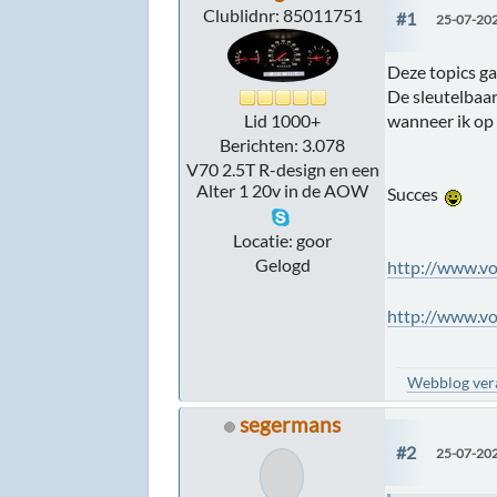
Clublidnr: 85011751
#1
25-07-202
Deze topics ga
De sleutelbaar
wanneer ik op 
Lid 1000+
Berichten: 3.078
V70 2.5T R-design en een
Alter 1 20v in de AOW
Succes
Locatie: goor
Gelogd
http://www.vo
http://www.vo
Webblog veran
segermans
#2
25-07-202