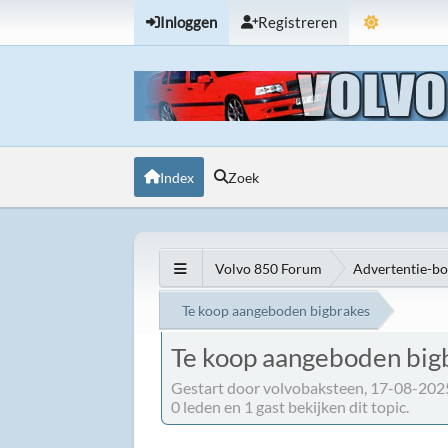
Inloggen
Registreren
Index
Zoek
Volvo 850 Forum
Advertentie-b
Te koop aangeboden bigbrakes
Te koop aangeboden big
Gestart door volvobaksteen, 17-08-202
0 leden en 1 gast bekijken dit topic.