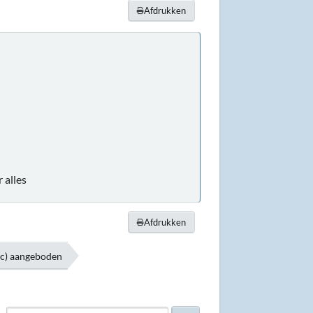
Afdrukken
 alles
Afdrukken
ic) aangeboden