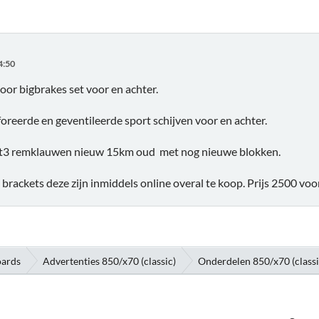
4:50
or bigbrakes set voor en achter.
reerde en geventileerde sport schijven voor en achter.
gt3 remklauwen nieuw 15km oud met nog nieuwe blokken.
brackets deze zijn inmiddels online overal te koop. Prijs 2500 voor
oards
Advertenties 850/x70 (classic)
Onderdelen 850/x70 (class