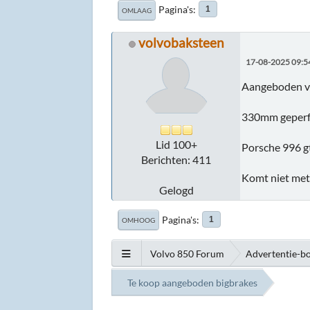
Pagina's
1
OMLAAG
volvobaksteen
17-08-2025 09:5
Aangeboden vo
330mm geperfo
Lid 100+
Porsche 996 
Berichten: 411
Komt niet met 
Gelogd
Pagina's
1
OMHOOG
Volvo 850 Forum
Advertentie-b
Te koop aangeboden bigbrakes