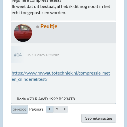
Ik weet dat dit bestaat, al heb ik dit nog nooit in het
echt toegepast zien worden.
Peultje
#14
06-10-2025 13:23:02
https://www.mvwautotechniek.nl/compressie_met
en_cilinderlektest/
Rode V70 R AWD 1999 B5234T8
Pagina's
2
1
OMHOOG
Gebruikersacties