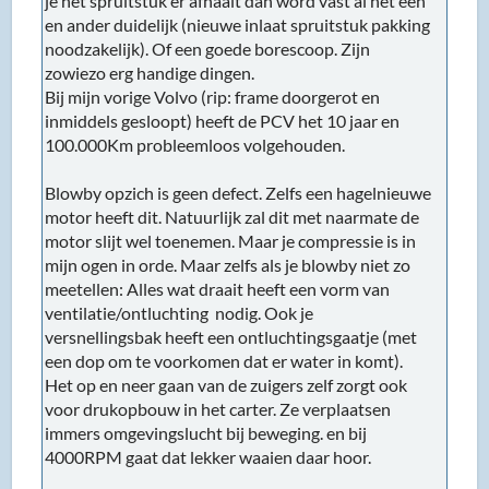
je het spruitstuk er afhaalt dan word vast al het een
en ander duidelijk (nieuwe inlaat spruitstuk pakking
noodzakelijk). Of een goede borescoop. Zijn
zowiezo erg handige dingen.
Bij mijn vorige Volvo (rip: frame doorgerot en
inmiddels gesloopt) heeft de PCV het 10 jaar en
100.000Km probleemloos volgehouden.
Blowby opzich is geen defect. Zelfs een hagelnieuwe
motor heeft dit. Natuurlijk zal dit met naarmate de
motor slijt wel toenemen. Maar je compressie is in
mijn ogen in orde. Maar zelfs als je blowby niet zo
meetellen: Alles wat draait heeft een vorm van
ventilatie/ontluchting nodig. Ook je
versnellingsbak heeft een ontluchtingsgaatje (met
een dop om te voorkomen dat er water in komt).
Het op en neer gaan van de zuigers zelf zorgt ook
voor drukopbouw in het carter. Ze verplaatsen
immers omgevingslucht bij beweging. en bij
4000RPM gaat dat lekker waaien daar hoor.