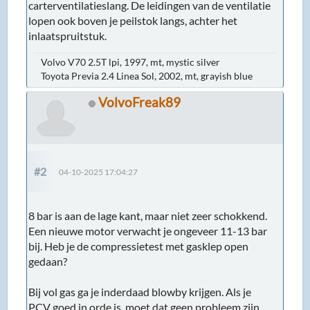
carterventilatieslang. De leidingen van de ventilatie
lopen ook boven je peilstok langs, achter het
inlaatspruitstuk.
Volvo V70 2.5T lpi, 1997, mt, mystic silver
Toyota Previa 2.4 Linea Sol, 2002, mt, grayish blue
VolvoFreak89
#2
04-10-2025 17:04:27
8 bar is aan de lage kant, maar niet zeer schokkend.
Een nieuwe motor verwacht je ongeveer 11-13 bar
bij. Heb je de compressietest met gasklep open
gedaan?
Bij vol gas ga je inderdaad blowby krijgen. Als je
PCV goed in orde is, moet dat geen probleem zijn.