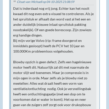
Citaat van: Michaell op 04-10-2025 21:08:59
Dat is inderdaad nog vrij jong. Echter kan het nooit
kwaad dit nog even extra visueel te controleren. Als je
het spruitstuk er afhaalt dan word vast al het een en
ander duidelijk (nieuwe inlaat spruitstuk pakking
noodzakelijk). Of een goede borescoop. Zijn zowiezo
erg handige dingen.
Bij mijn vorige Volvo (rip: frame doorgerot en
inmiddels gesloopt) heeft de PCV het 10 jaar en
100.000Km probleemloos volgehouden.
Blowby opzich is geen defect. Zelfs een hagelnieuwe
motor heeft dit. Natuurlijk zal dit met naarmate de
motor slijt wel toenemen. Maar je compressie is in
mijn ogen in orde. Maar zelfs als je blowby niet zo
meetellen: Alles wat draait heeft een vorm van
ventilatie/ontluchting nodig. Ook je versnellingsbak
heeft een ontluchtingsgaatje (met een dop om te
voorkomen dat er water in komt). Het op en neer
gaan van de zuigers zelf zorgt ook voor drukopbouw