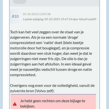
05-10-2025 13:09:38
#10
Laatste wijziging
: 05-10-2025 19:47:14 door VolvoFreak89
Toch kan het veel zeggen over de staat van je
zuigerveren. Als je na een normale 'droge'
compressietest een 'natte' doet (klein beetje
motorolie door het bougiegat), en je compressie
wordt daardoor een stuk hoger, dan weet je dat ie
zuigerringen niet meer fris zijn. De olie is dan je
zuigerringen aan het afsluiten. In een ideaal geval
meet je nauwelijks vedschil tussen droge en natte
compressietest.
Overigens nog even voor de volledigheid, vanuit de
zuiverste bron (Volvo zelf):
Je hebt geen rechten om deze bijlage te
bekijken.