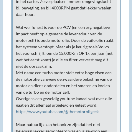
in het carter. Ze verplaatsen immers omgevingslucht
bij beweging. en bij 4000RPM gaat dat lekker waaien
daar hoor.
Wat wel funest is voor de PCV (en een erg negatieve
impact heeft op algemene de levensduur van de
motor zelf) is oude motorolie. Door de vuile olie raakt
het systeem verstopt. Maar als je keurig zoals Volvo
het voorschrijft: om de 15.000Km OF 1x per jaar (net
wat het eerst komt) je olie en filter ververst mag dit
niet de oorzaak zijn.
Met name een turbo motor stelt extra hoge eisen aan
de motorolie vanwege de zwaardere belasting van de
motor en diens onderdelen en het smeren en koelen
van de turbo en de motor zelf.
Overigens een geweldig youtube kanaal wat over olie
gaat en dit allemaal uitgelegd en getest word:
https://www.youtube.com/@themotoroilgeek
Maar natuurlijk kan het ook zo zijn dat het niet
helemaal lekker gemonteerd was en is gewoon een