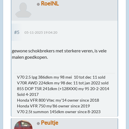
RoelNL
#5
05-11-2025 19:04:20
gewone schokbrekers met sterkere veren, is vele
malen goedkopen.
V70 2.5 lpg 386dkm my 98 mei 10 tot dec 11 sold
V70R AWD 224dkm my 98 dec 11 tot jan 2022 sold
855 DOP T5R 241dkm (+128XXX) my 95 20-2-2014
Sold 4-2017
Honda VFR 800 Vtec my'14 owner since 2018
Honda VFR 750 my'86 owner since 2019
V70 2.5t summon 145dkm owner since 8-2023
Peultje