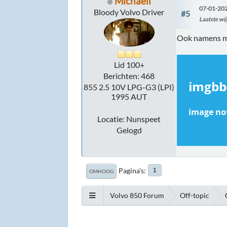
Michaell
07-01-202
Bloody Volvo Driver
#5
Laatste wij
Ook namens mi
Lid 100+
Berichten: 468
855 2.5 10V LPG-G3 (LPI)
1995 AUT
Locatie: Nunspeet
Gelogd
Pagina's
1
OMHOOG
Volvo 850 Forum
Off-topic