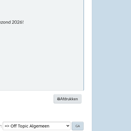
ezond 2026!
Afdrukken
r