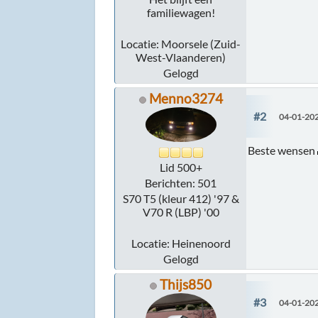
familiewagen!
Locatie: Moorsele (Zuid-
West-Vlaanderen)
Gelogd
Menno3274
#2
04-01-202
Beste wensen
Lid 500+
Berichten: 501
S70 T5 (kleur 412) '97 &
V70 R (LBP) '00
Locatie: Heinenoord
Gelogd
Thijs850
#3
04-01-202