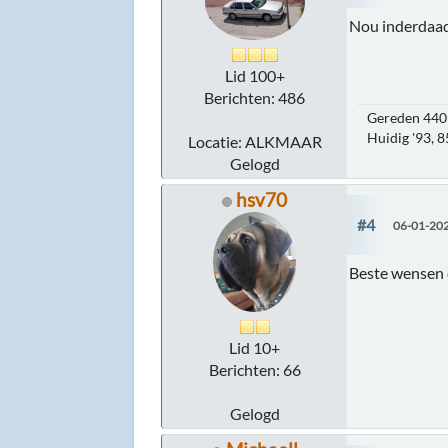
Nou inderdaad
Lid 100+
Berichten: 486
Gereden 440 
Huidig '93, 
Locatie: ALKMAAR
Gelogd
hsv70
#4
06-01-202
Beste wensen 
Lid 10+
Berichten: 66
Gelogd