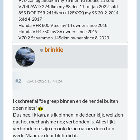
V70 2.5 lpg 386dkm my 98 mei 10 tot dec 11 sold
V70R AWD 224dkm my 98 dec 11 tot jan 2022 sold
855 DOP T5R 241dkm (+128XXX) my 95 20-2-2014
Sold 4-2017
Honda VFR 800 Vtec my'14 owner since 2018
Honda VFR 750 my'86 owner since 2019
V70 2.5t summon 145dkm owner since 8-2023
brinkie
#2
26-01-2026 15:44:24
Ik schreef al "de greep binnen en de hendel buiten
doen niets"
Dus nee. Ik kan, als ik binnen in de deur kijk, wel zien
dat het mechanisme nog verbonden is. Alles lijkt
verbonden te zijn en ook de actuators doen hun
werk. Maar de deur blijft dicht.