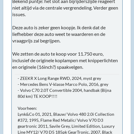
Bekend puntje: het slot aan bijrijderszijde reageert
niet altijd via de centrale vergrendeling. Verder geen
issues.
Deze auto is zeker geen koopje. Ik denk dat de
liefhebber deze auto weet te waarderen en de
vraagprijs zal begrijpen.
We zetten de auto te koop voor 11.750 euro,
inclusief de originele koplampen met knipperlichten
en originele (16inch?) spaakvelgen.
- ZEEKR X Long Range RWD, 2024, myst grey
- Mercedes Bens V-klasse Marco Polo, 2016, grey
- Volvo C70 2.0T Convertible 2004, handbak (Bijna
80d km) TE KOOP!!!!
Voorheen:
Lynk&Co 01, 2021, Blauw/ Volvo 480 2.0i Collection
#372, 1995, Flame Red Metalic/ Volvo V70 D3
geartronic 2011, Savile Grey, Limited Edition, Luxury
Line MY12/ V70 D5 185pk GearTronic, 2007, Black