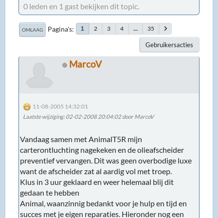
0 leden en 1 gast bekijken dit topic.
Pagina's
2
3
4
...
35
1
OMLAAG
Gebruikersacties
MarcoV
11-08-2005 14:32:01
Laatste wijziging
: 02-02-2008 20:04:02 door MarcoV
Vandaag samen met AnimalT5R mijn
carterontluchting nagekeken en de olieafscheider
preventief vervangen. Dit was geen overbodige luxe
want de afscheider zat al aardig vol met troep.
Klus in 3 uur geklaard en weer helemaal blij dit
gedaan te hebben
Animal, waanzinnig bedankt voor je hulp en tijd en
succes met je eigen reparaties. Hieronder nog een