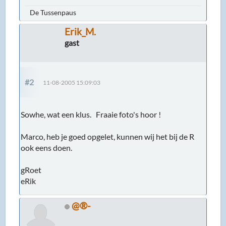
De Tussenpaus
Erik_M.
gast
#2
11-08-2005 15:09:03
Sowhe, wat een klus. Fraaie foto's hoor !
Marco, heb je goed opgelet, kunnen wij het bij de R
ook eens doen.
gRoet
eRik
@®-