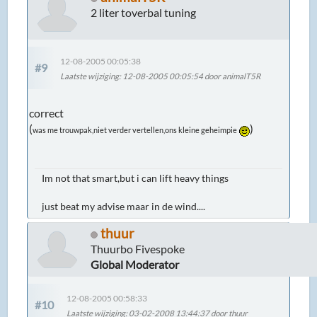
2 liter toverbal tuning
12-08-2005 00:05:38
#9
Laatste wijziging
: 12-08-2005 00:05:54 door animalT5R
correct
(
)
was me trouwpak,niet verder vertellen,ons kleine geheimpie
Im not that smart,but i can lift heavy things
just beat my advise maar in de wind....
thuur
Thuurbo Fivespoke
Global Moderator
12-08-2005 00:58:33
#10
Laatste wijziging
: 03-02-2008 13:44:37 door thuur