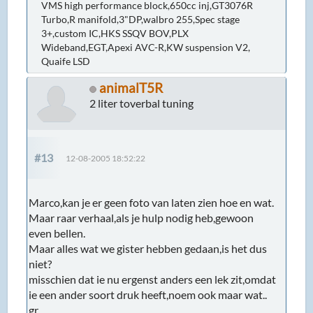
VMS high performance block,650cc inj,GT3076R
Turbo,R manifold,3"DP,walbro 255,Spec stage
3+,custom IC,HKS SSQV BOV,PLX
Wideband,EGT,Apexi AVC-R,KW suspension V2,
Quaife LSD
animalT5R
2 liter toverbal tuning
#13
12-08-2005 18:52:22
Marco,kan je er geen foto van laten zien hoe en wat.
Maar raar verhaal,als je hulp nodig heb,gewoon
even bellen.
Maar alles wat we gister hebben gedaan,is het dus
niet?
misschien dat ie nu ergenst anders een lek zit,omdat
ie een ander soort druk heeft,noem ook maar wat..
gr