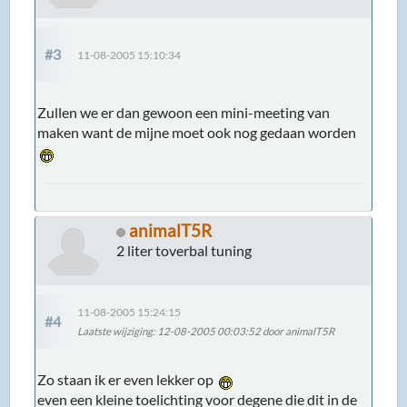
#3
11-08-2005 15:10:34
Zullen we er dan gewoon een mini-meeting van
maken want de mijne moet ook nog gedaan worden
animalT5R
2 liter toverbal tuning
11-08-2005 15:24:15
#4
Laatste wijziging
: 12-08-2005 00:03:52 door animalT5R
Zo staan ik er even lekker op
even een kleine toelichting voor degene die dit in de