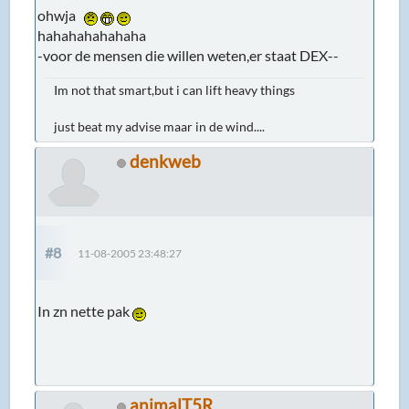
ohwja
hahahahahahaha
-voor de mensen die willen weten,er staat DEX--
Im not that smart,but i can lift heavy things
just beat my advise maar in de wind....
denkweb
#8
11-08-2005 23:48:27
In zn nette pak
animalT5R