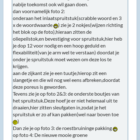
nabije toekomst ook wil gaan doen.
dan voornamelijk foto 2:
onderaan het inlaatspruitstuk(scrabble woord en 3
x de woordwaarde
) zie je 2 nokjes(wijzen richting
het blok op de foto),hieraan zitten de
oliepeilstok,en bevestiging voor spruitstuk,hier heb
je dop 12 voor nodig en een hoop geduld en
flexabiliteit(van je arm wel te verstaan) doordat je
onder je spruitstuk moet wezen om deze los te
krijgen.
aan de zijkant zie je een tuutje,hierop zit een
slangetje en die wil nog wel eens afbreken,doordat
deze poreus is geworden.
Tevens zie je op foto 2&3: de onderste boutjes van
het spruitstuk.Deze hoef je er niet helemaal uit te
draaien,hier zitten sleufgaten in,zodat je het
spruitstuk er zo af kan pakken(wel naar boven toe
)
Dan zie je op foto 3: de roestbruininge pakking
op foto 4: De nieuwe mooie groene