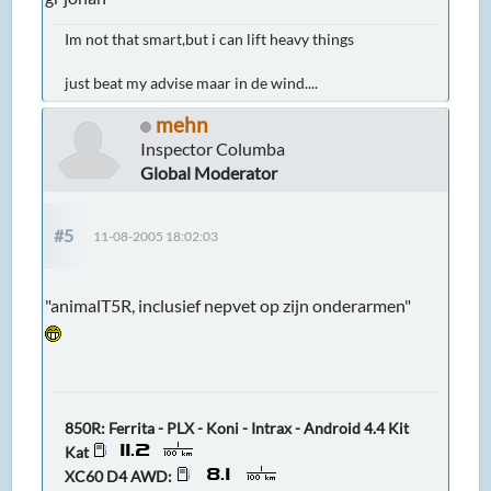
Im not that smart,but i can lift heavy things
just beat my advise maar in de wind....
mehn
Inspector Columba
Global Moderator
#5
11-08-2005 18:02:03
"animalT5R, inclusief nepvet op zijn onderarmen"
850R: Ferrita - PLX - Koni - Intrax - Android 4.4 Kit
Kat
XC60 D4 AWD: