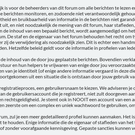
 is voor de beheerders van dit forum om alle berichten te lezen e
ste berichten monitoren, en zodoende niet verantwoordelijk geh
theid en bruikbaarheid van informatie in de berichten niet garan
t uit, en niet noodzakelijk de mening van dit forum, haar stafleden
en de inhoud van een bepaald bericht, wordt aangemoedigd om het 
um. De staf en de eigenaar van het forum behouden het recht om tw
r zij de verwijdering als noodzakelijk zien. Dit is echter een han
den. Hetzelfde beleid geldt voor de informatie in profielen van led
or de inhoud van de door jou geplaatste berichten. Bovendien verkl
stuur en hun helpers te vrijwaren van enige door jou veroorzaakt
 van je identiteit (of enige andere informatie vergaard in deze die
 voortgekomen uit een situatie die is ontstaan door jouw gebruik va
t registratieproces, een gebruikersnaam te kiezen. We adviseren j
n de gebruikersaccount die je registreert, niet zult doorgeven aa
en rechtsgeldigheid. Je stemt ook in NOOIT een account van een a
 ten zeerste om een complex en uniek wachtwoord te gebruiken, o
orum, zul je een meer gedetailleerd profiel kunnen aanmaken. Het 
ist te houden. Enige informatie die de eigenaar of stafleden van het
 of zonder voorafgaande kennisgeving. Gepaste sancties kunnen v