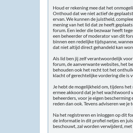
Houd er rekening mee dat het onmogelijk
Onthoud dat we niet actief de geplaat
ervan. We kunnen de juistheid, complee
mening van het lid dat ze heeft geplaats
forum. Een ieder die bezwaar heeft teg
een beheerder of moderator van dit for
binnen een redelijke tijdspanne, wannee
dat niet altijd direct gehandeld kan wor
Als lid ben jij zelf verantwoordelijk vo
forum, de aanverwante websites, het be
behouden ook het recht tot het onthullen
klacht of gerechtelijke vordering die is
Je hebt de mogelijkheid om, tijdens he
ermee akkoord dat je het wachtwoord va
beheerders, voor je eigen bescherming 
reden dan ook. Tevens adviseren we je
Na het registreren en inloggen op dit f
de informatie in dit profiel netjes en ju
beschouwt, zal worden verwijderd, met