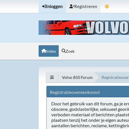
Inloggen
Registreren
Index
Zoek
Volvo 850 Forum
Registratieove
Registratieovereenkomst
Door het gebruik van dit forum, ga je erm
obscene, godslasterlijke, seksueel geor
verboden materiaal of berichten plaats
plaatsen tenzij het onder je eigen aute
aantallen berichten, reclame, kettingbr