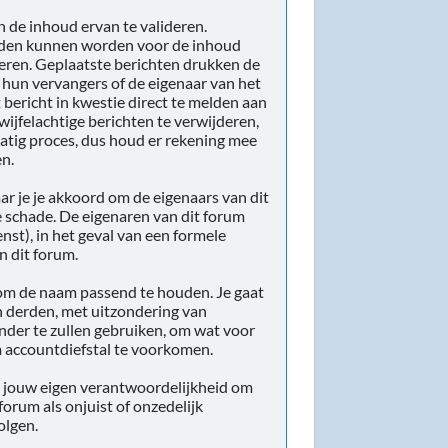
n de inhoud ervan te valideren.
ouden kunnen worden voor de inhoud
deren. Geplaatste berichten drukken de
, hun vervangers of de eigenaar van het
bericht in kwestie direct te melden aan
ijfelachtige berichten te verwijderen,
dmatig proces, dus houd er rekening mee
en.
aar je je akkoord om de eigenaars van dit
e schade. De eigenaren van dit forum
nst), in het geval van een formele
n dit forum.
e om de naam passend te houden. Je gaat
n derden, met uitzondering van
nder te zullen gebruiken, om wat voor
m accountdiefstal te voorkomen.
is jouw eigen verantwoordelijkheid om
 forum als onjuist of onzedelijk
olgen.