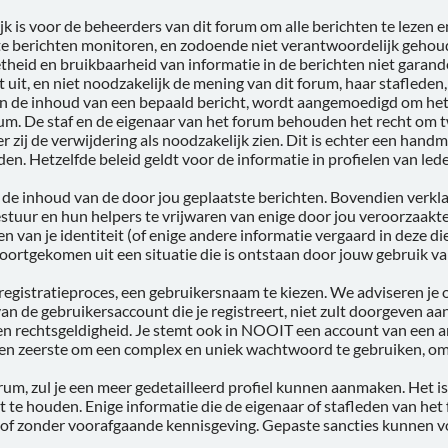
 is voor de beheerders van dit forum om alle berichten te lezen e
ste berichten monitoren, en zodoende niet verantwoordelijk geh
theid en bruikbaarheid van informatie in de berichten niet garan
t uit, en niet noodzakelijk de mening van dit forum, haar stafleden
en de inhoud van een bepaald bericht, wordt aangemoedigd om het 
um. De staf en de eigenaar van het forum behouden het recht om tw
r zij de verwijdering als noodzakelijk zien. Dit is echter een han
den. Hetzelfde beleid geldt voor de informatie in profielen van led
or de inhoud van de door jou geplaatste berichten. Bovendien verkl
stuur en hun helpers te vrijwaren van enige door jou veroorzaakt
 van je identiteit (of enige andere informatie vergaard in deze die
 voortgekomen uit een situatie die is ontstaan door jouw gebruik va
t registratieproces, een gebruikersnaam te kiezen. We adviseren j
n de gebruikersaccount die je registreert, niet zult doorgeven aa
en rechtsgeldigheid. Je stemt ook in NOOIT een account van een a
 ten zeerste om een complex en uniek wachtwoord te gebruiken, o
orum, zul je een meer gedetailleerd profiel kunnen aanmaken. Het 
ist te houden. Enige informatie die de eigenaar of stafleden van het
 of zonder voorafgaande kennisgeving. Gepaste sancties kunnen v