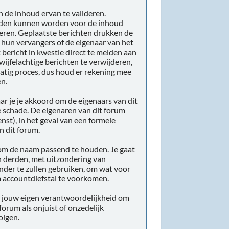
n de inhoud ervan te valideren.
ouden kunnen worden voor de inhoud
deren. Geplaatste berichten drukken de
, hun vervangers of de eigenaar van het
bericht in kwestie direct te melden aan
ijfelachtige berichten te verwijderen,
dmatig proces, dus houd er rekening mee
en.
aar je je akkoord om de eigenaars van dit
e schade. De eigenaren van dit forum
nst), in het geval van een formele
n dit forum.
e om de naam passend te houden. Je gaat
n derden, met uitzondering van
nder te zullen gebruiken, om wat voor
m accountdiefstal te voorkomen.
is jouw eigen verantwoordelijkheid om
 forum als onjuist of onzedelijk
olgen.