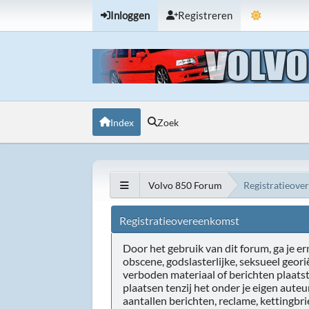
Inloggen
Registreren
Index
Zoek
Volvo 850 Forum
Registratieove
Registratieovereenkomst
Door het gebruik van dit forum, ga je erm
obscene, godslasterlijke, seksueel geor
verboden materiaal of berichten plaats
plaatsen tenzij het onder je eigen aute
aantallen berichten, reclame, kettingbr