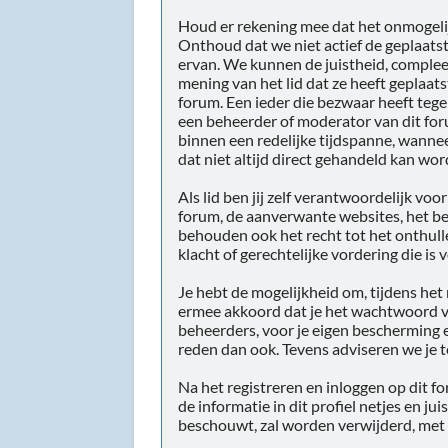
Houd er rekening mee dat het onmogelijk
Onthoud dat we niet actief de geplaat
ervan. We kunnen de juistheid, complee
mening van het lid dat ze heeft geplaats
forum. Een ieder die bezwaar heeft teg
een beheerder of moderator van dit for
binnen een redelijke tijdspanne, wannee
dat niet altijd direct gehandeld kan wor
Als lid ben jij zelf verantwoordelijk vo
forum, de aanverwante websites, het be
behouden ook het recht tot het onthullen
klacht of gerechtelijke vordering die is
Je hebt de mogelijkheid om, tijdens he
ermee akkoord dat je het wachtwoord va
beheerders, voor je eigen bescherming 
reden dan ook. Tevens adviseren we je
Na het registreren en inloggen op dit f
de informatie in dit profiel netjes en ju
beschouwt, zal worden verwijderd, met