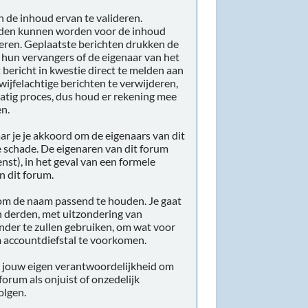
n de inhoud ervan te valideren.
ouden kunnen worden voor de inhoud
deren. Geplaatste berichten drukken de
, hun vervangers of de eigenaar van het
bericht in kwestie direct te melden aan
ijfelachtige berichten te verwijderen,
dmatig proces, dus houd er rekening mee
en.
aar je je akkoord om de eigenaars van dit
e schade. De eigenaren van dit forum
nst), in het geval van een formele
n dit forum.
e om de naam passend te houden. Je gaat
n derden, met uitzondering van
nder te zullen gebruiken, om wat voor
m accountdiefstal te voorkomen.
is jouw eigen verantwoordelijkheid om
 forum als onjuist of onzedelijk
olgen.