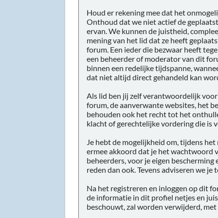
Houd er rekening mee dat het onmogelijk
Onthoud dat we niet actief de geplaat
ervan. We kunnen de juistheid, complee
mening van het lid dat ze heeft geplaats
forum. Een ieder die bezwaar heeft teg
een beheerder of moderator van dit for
binnen een redelijke tijdspanne, wannee
dat niet altijd direct gehandeld kan wor
Als lid ben jij zelf verantwoordelijk vo
forum, de aanverwante websites, het be
behouden ook het recht tot het onthullen
klacht of gerechtelijke vordering die is
Je hebt de mogelijkheid om, tijdens he
ermee akkoord dat je het wachtwoord va
beheerders, voor je eigen bescherming 
reden dan ook. Tevens adviseren we je
Na het registreren en inloggen op dit f
de informatie in dit profiel netjes en ju
beschouwt, zal worden verwijderd, met