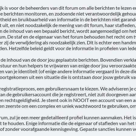
 is voor de beheerders van dit forum om alle berichten te lezen e
ste berichten monitoren, en zodoende niet verantwoordelijk geh
theid en bruikbaarheid van informatie in de berichten niet garan
t uit, en niet noodzakelijk de mening van dit forum, haar stafleden
en de inhoud van een bepaald bericht, wordt aangemoedigd om het 
um. De staf en de eigenaar van het forum behouden het recht om tw
r zij de verwijdering als noodzakelijk zien. Dit is echter een han
den. Hetzelfde beleid geldt voor de informatie in profielen van led
or de inhoud van de door jou geplaatste berichten. Bovendien verkl
stuur en hun helpers te vrijwaren van enige door jou veroorzaakt
 van je identiteit (of enige andere informatie vergaard in deze die
 voortgekomen uit een situatie die is ontstaan door jouw gebruik va
t registratieproces, een gebruikersnaam te kiezen. We adviseren j
n de gebruikersaccount die je registreert, niet zult doorgeven aa
en rechtsgeldigheid. Je stemt ook in NOOIT een account van een a
 ten zeerste om een complex en uniek wachtwoord te gebruiken, o
orum, zul je een meer gedetailleerd profiel kunnen aanmaken. Het 
ist te houden. Enige informatie die de eigenaar of stafleden van het
 of zonder voorafgaande kennisgeving. Gepaste sancties kunnen v