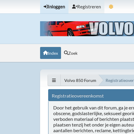
Inloggen
Registreren
Index
Zoek
Volvo 850 Forum
Registratieove
Registratieovereenkomst
Door het gebruik van dit forum, ga je erm
obscene, godslasterlijke, seksueel geor
verboden materiaal of berichten plaats
plaatsen tenzij het onder je eigen aute
aantallen berichten, reclame, kettingbr