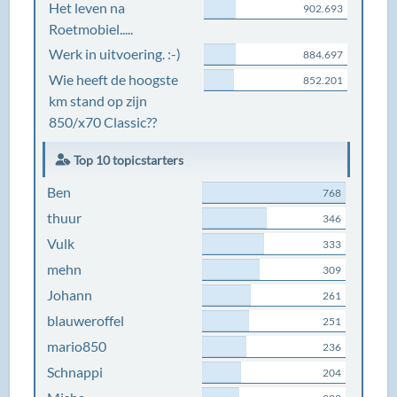
Het leven na
902.693
Roetmobiel.....
Werk in uitvoering. :-)
884.697
Wie heeft de hoogste
852.201
km stand op zijn
850/x70 Classic??
Top 10 topicstarters
Ben
768
thuur
346
Vulk
333
mehn
309
Johann
261
blauweroffel
251
mario850
236
Schnappi
204