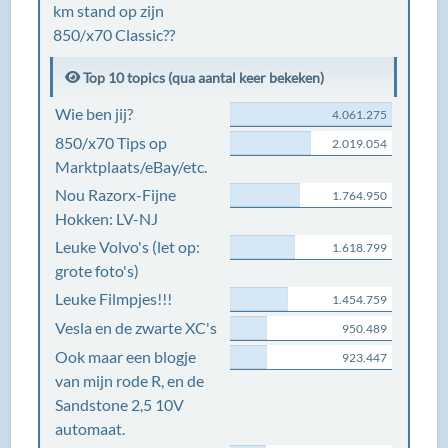
km stand op zijn
850/x70 Classic??
Top 10 topics (qua aantal keer bekeken)
Wie ben jij?
4.061.275
850/x70 Tips op
2.019.054
Marktplaats/eBay/etc.
Nou Razorx-Fijne
1.764.950
Hokken: LV-NJ
Leuke Volvo's (let op:
1.618.799
grote foto's)
Leuke Filmpjes!!!
1.454.759
Vesla en de zwarte XC's
950.489
Ook maar een blogje
923.447
van mijn rode R, en de
Sandstone 2,5 10V
automaat.