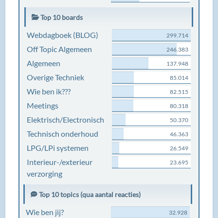
Top 10 boards
Webdagboek (BLOG)
299.714
Off Topic Algemeen
246.383
Algemeen
137.948
Overige Techniek
85.014
Wie ben ik???
82.515
Meetings
80.318
Elektrisch/Electronisch
50.370
Technisch onderhoud
46.363
LPG/LPi systemen
26.549
Interieur-/exterieur
23.695
verzorging
Top 10 topics (qua aantal reacties)
Wie ben jij?
32.928