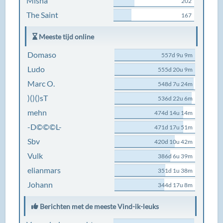
Misha
202
The Saint
167
Meeste tijd online
Domaso
557d 9u 9m
Ludo
555d 20u 9m
Marc O.
548d 7u 24m
)()()sT
536d 22u 6m
mehn
474d 14u 14m
-D©©©L-
471d 17u 51m
Sbv
420d 10u 42m
Vulk
386d 6u 39m
elianmars
351d 1u 38m
Johann
344d 17u 8m
Berichten met de meeste Vind-ik-leuks