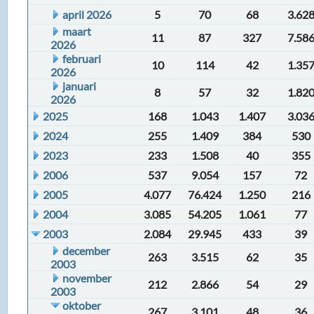
april 2026
5
70
68
3.62
maart
11
87
327
7.58
2026
februari
10
114
42
1.35
2026
januari
8
57
32
1.82
2026
2025
168
1.043
1.407
3.03
2024
255
1.409
384
530
2023
233
1.508
40
355
2006
537
9.054
157
72
2005
4.077
76.424
1.250
216
2004
3.085
54.205
1.061
77
2003
2.084
29.945
433
39
december
263
3.515
62
35
2003
november
212
2.866
54
29
2003
oktober
267
3.101
48
36