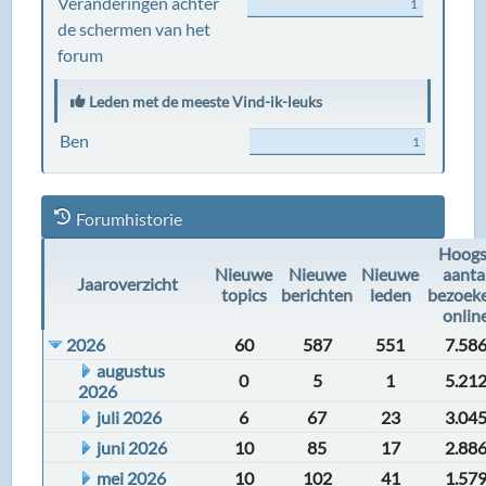
Veranderingen achter
1
de schermen van het
forum
Leden met de meeste Vind-ik-leuks
Ben
1
Forumhistorie
Hoogs
Nieuwe
Nieuwe
Nieuwe
aanta
Jaaroverzicht
topics
berichten
leden
bezoek
onlin
2026
60
587
551
7.58
augustus
0
5
1
5.21
2026
juli 2026
6
67
23
3.04
juni 2026
10
85
17
2.88
mei 2026
10
102
41
1.57