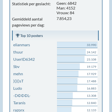
Geen: 6842
Statistiek per geslacht:
Man: 4152
Vrouw: 84
7.854,23
Gemiddeld aantal
pageviews per dag:
Top 10 posters
elianmars
33.990
thuur
24.142
UserID6342
23.108
Sbv
19.179
mehn
17.929
)()()sT
17.488
Ludo
16.883
-D©©©L-
13.308
Taranis
12.840
razorx
12.133