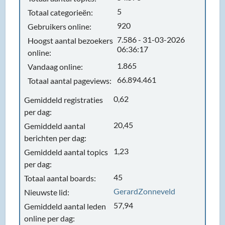
5
Totaal categorieën:
920
Gebruikers online:
7.586 - 31-03-2026
Hoogst aantal bezoekers
06:36:17
online:
1.865
Vandaag online:
66.894.461
Totaal aantal pageviews:
0,62
Gemiddeld registraties
per dag:
20,45
Gemiddeld aantal
berichten per dag:
1,23
Gemiddeld aantal topics
per dag:
45
Totaal aantal boards:
GerardZonneveld
Nieuwste lid:
57,94
Gemiddeld aantal leden
online per dag: