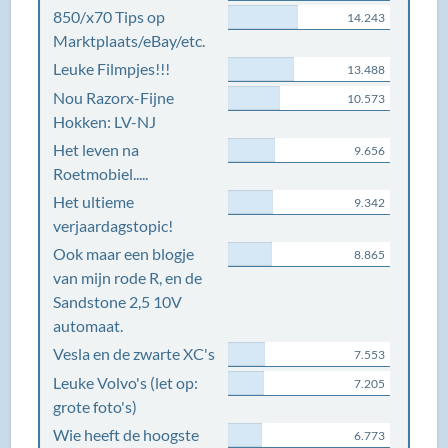
850/x70 Tips op
14.243
Marktplaats/eBay/etc.
Leuke Filmpjes!!!
13.488
Nou Razorx-Fijne
10.573
Hokken: LV-NJ
Het leven na
9.656
Roetmobiel.....
Het ultieme
9.342
verjaardagstopic!
Ook maar een blogje
8.865
van mijn rode R, en de
Sandstone 2,5 10V
automaat.
Vesla en de zwarte XC's
7.553
Leuke Volvo's (let op:
7.205
grote foto's)
Wie heeft de hoogste
6.773