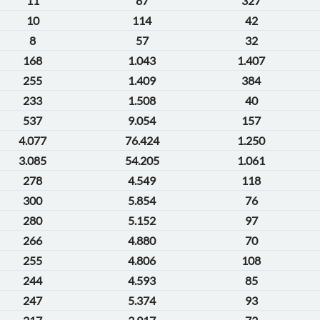
11
87
327
10
114
42
8
57
32
168
1.043
1.407
255
1.409
384
233
1.508
40
537
9.054
157
4.077
76.424
1.250
3.085
54.205
1.061
278
4.549
118
300
5.854
76
280
5.152
97
266
4.880
70
255
4.806
108
244
4.593
85
247
5.374
93