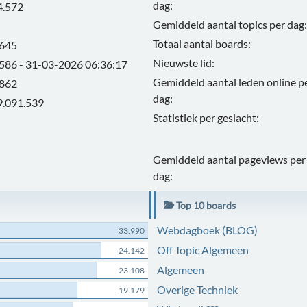
dag:
4.572
Gemiddeld aantal topics per dag:
Totaal aantal boards:
.645
Nieuwste lid:
.586 - 31-03-2026 06:36:17
Gemiddeld aantal leden online p
.862
dag:
9.091.539
Statistiek per geslacht:
Gemiddeld aantal pageviews per
dag:
Top 10 boards
Webdagboek (BLOG)
33.990
Off Topic Algemeen
24.142
Algemeen
23.108
Overige Techniek
19.179