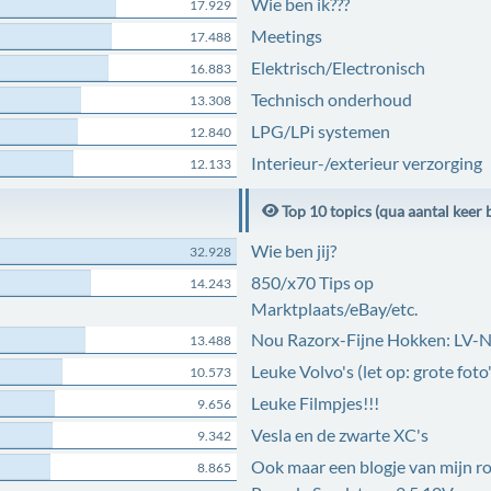
Wie ben ik???
17.929
Meetings
17.488
Elektrisch/Electronisch
16.883
Technisch onderhoud
13.308
LPG/LPi systemen
12.840
Interieur-/exterieur verzorging
12.133
Top 10 topics (qua aantal keer 
Wie ben jij?
32.928
850/x70 Tips op
14.243
Marktplaats/eBay/etc.
Nou Razorx-Fijne Hokken: LV-
13.488
Leuke Volvo's (let op: grote foto'
10.573
Leuke Filmpjes!!!
9.656
Vesla en de zwarte XC's
9.342
Ook maar een blogje van mijn r
8.865