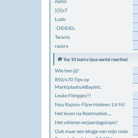
mehn
)()()sT
Ludo
-D©©©L-
Taranis
razorx
Top 10 topics (qua aantal reacties)
Wie ben jij?
850/x70 Tips op
Marktplaats/eBay/etc.
Leuke Filmpjes!!!
Nou Razorx-Fijne Hokken: LV-NJ
Het leven na Roetmobiel.....
Het ultieme verjaardagstopic!
Ook maar een blogje van mijn rode