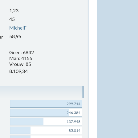
1,23
45
MichelF
58,95
er
Geen: 6842
Man: 4155
Vrouw: 85
8.109,34
299.714
246.384
137.948
85.014