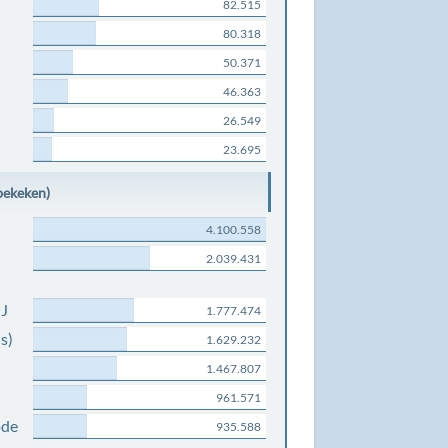
82.515
80.318
50.371
46.363
26.549
23.695
bekeken)
4.100.558
2.039.431
NJ
1.777.474
s)
1.629.232
1.467.807
961.571
ode
935.588