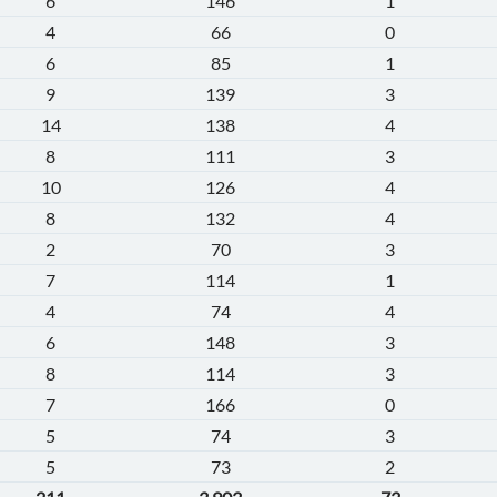
6
146
1
4
66
0
6
85
1
9
139
3
14
138
4
8
111
3
10
126
4
8
132
4
2
70
3
7
114
1
4
74
4
6
148
3
8
114
3
7
166
0
5
74
3
5
73
2