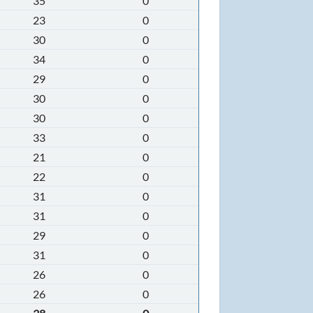
35
0
23
0
30
0
34
0
29
0
30
0
30
0
33
0
21
0
22
0
31
0
31
0
29
0
31
0
26
0
26
0