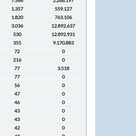
7.586
2.268.197
1.357
559.127
1.820
763.106
3.036
12.892.637
530
12.892.931
355
9.170.883
72
0
216
0
77
3.518
77
0
56
0
47
0
46
0
43
0
43
0
42
0