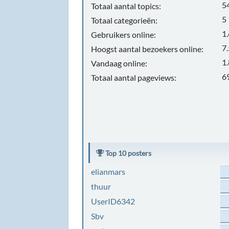
5
Totaal aantal topics:
5
Totaal categorieën:
1
Gebruikers online:
7
Hoogst aantal bezoekers online:
1
Vandaag online:
6
Totaal aantal pageviews:
Top 10 posters
elianmars
thuur
UserID6342
Sbv