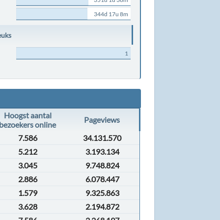
344d 17u 8m
euks
1
Hoogst aantal
Pageviews
bezoekers online
7.586
34.131.570
5.212
3.193.134
3.045
9.748.824
2.886
6.078.447
1.579
9.325.863
3.628
2.194.872