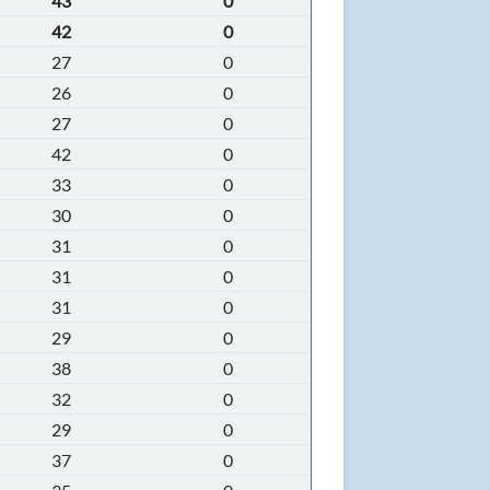
43
0
42
0
27
0
26
0
27
0
42
0
33
0
30
0
31
0
31
0
31
0
29
0
38
0
32
0
29
0
37
0