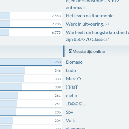
R, en de Sandstone 2,5 10V
automaat.
Het leven na Roetmobiel.....
7.553
Werk in uitvoering. :-)
7.205
Wie heeft de hoogste km stand 
6.773
zijn 850/x70 Classic??
Meeste tijd online
Domaso
768
Ludo
346
Marc O.
333
)()()sT
309
mehn
261
-D©©©L-
251
Sbv
236
Vulk
204
elianmars
202