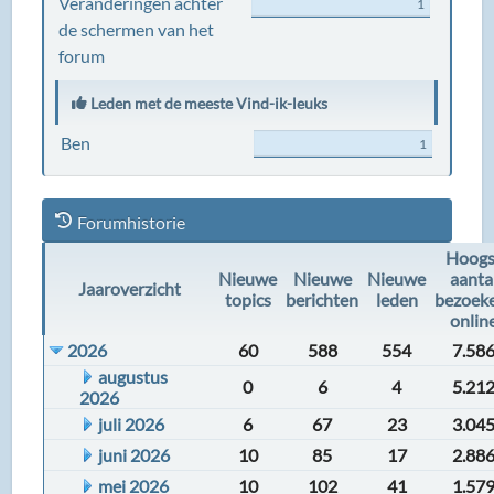
Veranderingen achter
1
de schermen van het
forum
Leden met de meeste Vind-ik-leuks
Ben
1
Forumhistorie
Hoogs
Nieuwe
Nieuwe
Nieuwe
aanta
Jaaroverzicht
topics
berichten
leden
bezoek
onlin
2026
60
588
554
7.58
augustus
0
6
4
5.21
2026
juli 2026
6
67
23
3.04
juni 2026
10
85
17
2.88
mei 2026
10
102
41
1.57