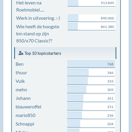
Het leven na
913.849
Roetmobiel.....
Werk in uitvoering. :-)
890.000
Wie heeft de hoogste
861.380
km stand op zijn
850/x70 Classic??
Top 10 topicstarters
Ben
768
thuur
346
Vulk
333
mehn
309
Johann
261
blauweroffel
251
mario850
236
Schnappi
204