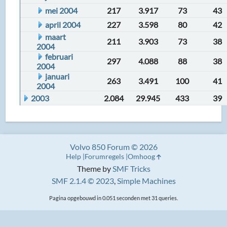
mei 2004
217
3.917
73
43
april 2004
227
3.598
80
42
maart
211
3.903
73
38
2004
februari
297
4.088
88
38
2004
januari
263
3.491
100
41
2004
2003
2.084
29.945
433
39
Volvo 850 Forum © 2026
Help
Forumregels
Omhoog
Theme by
SMF Tricks
SMF 2.1.4 © 2023
,
Simple Machines
Pagina opgebouwd in 0.051 seconden met 31 queries.