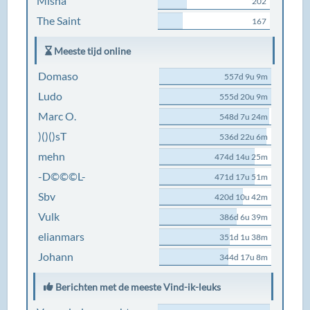
Misha
202
The Saint
167
Meeste tijd online
Domaso
557d 9u 9m
Ludo
555d 20u 9m
Marc O.
548d 7u 24m
)()()sT
536d 22u 6m
mehn
474d 14u 25m
-D©©©L-
471d 17u 51m
Sbv
420d 10u 42m
Vulk
386d 6u 39m
elianmars
351d 1u 38m
Johann
344d 17u 8m
Berichten met de meeste Vind-ik-leuks