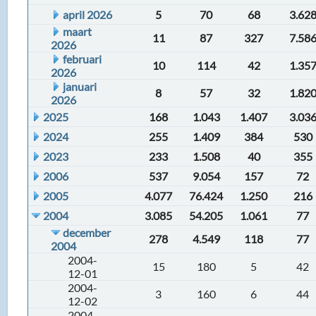
april 2026
5
70
68
3.62
maart
11
87
327
7.58
2026
februari
10
114
42
1.35
2026
januari
8
57
32
1.82
2026
2025
168
1.043
1.407
3.03
2024
255
1.409
384
530
2023
233
1.508
40
355
2006
537
9.054
157
72
2005
4.077
76.424
1.250
216
2004
3.085
54.205
1.061
77
december
278
4.549
118
77
2004
2004-
15
180
5
42
12-01
2004-
3
160
6
44
12-02
2004-