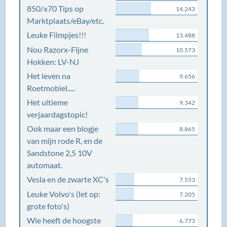
850/x70 Tips op
14.243
Marktplaats/eBay/etc.
Leuke Filmpjes!!!
13.488
Nou Razorx-Fijne
10.573
Hokken: LV-NJ
Het leven na
9.656
Roetmobiel.....
Het ultieme
9.342
verjaardagstopic!
Ook maar een blogje
8.865
van mijn rode R, en de
Sandstone 2,5 10V
automaat.
Vesla en de zwarte XC's
7.553
Leuke Volvo's (let op:
7.205
grote foto's)
Wie heeft de hoogste
6.773