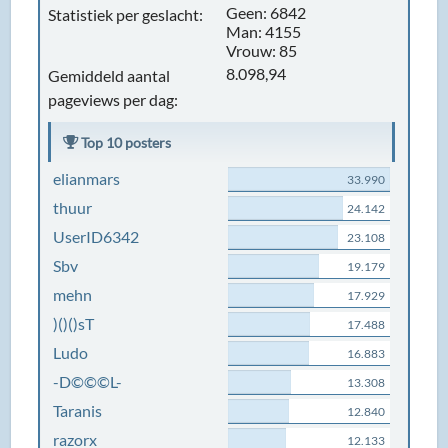
Geen: 6842
Statistiek per geslacht:
Man: 4155
Vrouw: 85
8.098,94
Gemiddeld aantal
pageviews per dag:
Top 10 posters
elianmars
33.990
thuur
24.142
UserID6342
23.108
Sbv
19.179
mehn
17.929
)()()sT
17.488
Ludo
16.883
-D©©©L-
13.308
Taranis
12.840
razorx
12.133