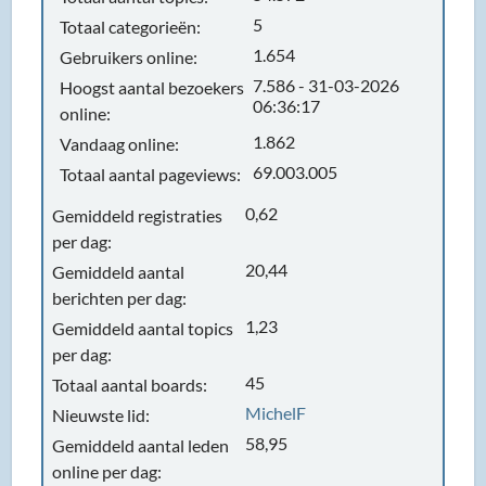
5
Totaal categorieën:
1.654
Gebruikers online:
7.586 - 31-03-2026
Hoogst aantal bezoekers
06:36:17
online:
1.862
Vandaag online:
69.003.005
Totaal aantal pageviews:
0,62
Gemiddeld registraties
per dag:
20,44
Gemiddeld aantal
berichten per dag:
1,23
Gemiddeld aantal topics
per dag:
45
Totaal aantal boards:
MichelF
Nieuwste lid:
58,95
Gemiddeld aantal leden
online per dag: