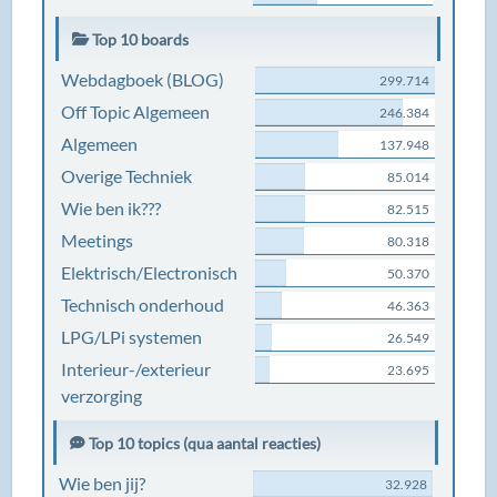
Top 10 boards
Webdagboek (BLOG)
299.714
Off Topic Algemeen
246.384
Algemeen
137.948
Overige Techniek
85.014
Wie ben ik???
82.515
Meetings
80.318
Elektrisch/Electronisch
50.370
Technisch onderhoud
46.363
LPG/LPi systemen
26.549
Interieur-/exterieur
23.695
verzorging
Top 10 topics (qua aantal reacties)
Wie ben jij?
32.928