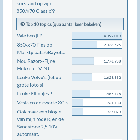
km stand op zijn
850/x70 Classic??
Top 10 topics (qua aantal keer bekeken)
Wie ben jij?
4.099.013
850/x70 Tips op
2.038.526
Marktplaats/eBay/etc.
Nou Razorx-Fijne
1.776.988
Hokken: LV-NJ
Leuke Volvo's (let op:
1.628.832
grote foto's)
Leuke Filmpjes!!!
1.467.176
Vesla en de zwarte XC's
961.133
Ook maar een blogje
935.073
van mijn rode R, en de
Sandstone 2,5 10V
automaat.