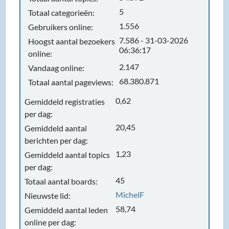
5
Totaal categorieën:
1.556
Gebruikers online:
7.586 - 31-03-2026
Hoogst aantal bezoekers
06:36:17
online:
2.147
Vandaag online:
68.380.871
Totaal aantal pageviews:
0,62
Gemiddeld registraties
per dag:
20,45
Gemiddeld aantal
berichten per dag:
1,23
Gemiddeld aantal topics
per dag:
45
Totaal aantal boards:
MichelF
Nieuwste lid:
58,74
Gemiddeld aantal leden
online per dag: