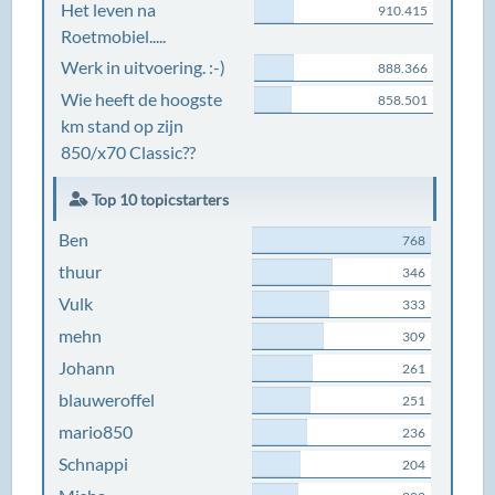
Het leven na
910.415
Roetmobiel.....
Werk in uitvoering. :-)
888.366
Wie heeft de hoogste
858.501
km stand op zijn
850/x70 Classic??
Top 10 topicstarters
Ben
768
thuur
346
Vulk
333
mehn
309
Johann
261
blauweroffel
251
mario850
236
Schnappi
204