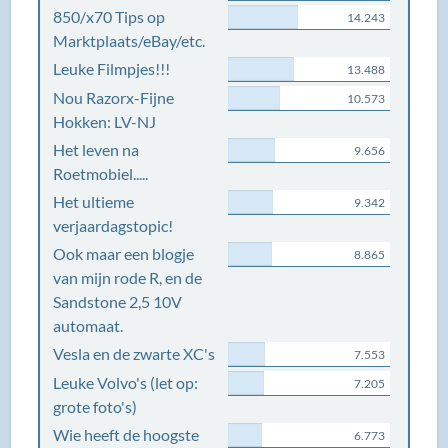
850/x70 Tips op
14.243
Marktplaats/eBay/etc.
Leuke Filmpjes!!!
13.488
Nou Razorx-Fijne
10.573
Hokken: LV-NJ
Het leven na
9.656
Roetmobiel.....
Het ultieme
9.342
verjaardagstopic!
Ook maar een blogje
8.865
van mijn rode R, en de
Sandstone 2,5 10V
automaat.
Vesla en de zwarte XC's
7.553
Leuke Volvo's (let op:
7.205
grote foto's)
Wie heeft de hoogste
6.773