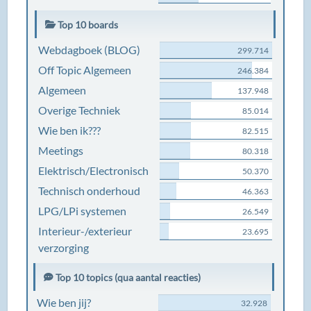
Top 10 boards
Webdagboek (BLOG)
299.714
Off Topic Algemeen
246.384
Algemeen
137.948
Overige Techniek
85.014
Wie ben ik???
82.515
Meetings
80.318
Elektrisch/Electronisch
50.370
Technisch onderhoud
46.363
LPG/LPi systemen
26.549
Interieur-/exterieur
23.695
verzorging
Top 10 topics (qua aantal reacties)
Wie ben jij?
32.928