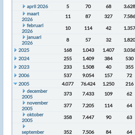
april 2026
5
70
68
3.62
maart
11
87
327
7.58
2026
februari
10
114
42
1.35
2026
januari
8
57
32
1.82
2026
2025
168
1.043
1.407
3.03
2024
255
1.409
384
530
2023
233
1.508
40
355
2006
537
9.054
157
72
2005
4.077
76.424
1.250
216
december
373
7.433
109
62
2005
november
377
7.205
114
64
2005
oktober
358
7.447
90
63
2005
september
352
7.506
84
64