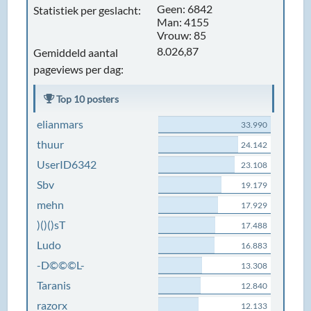
Geen: 6842
Statistiek per geslacht:
Man: 4155
Vrouw: 85
8.026,87
Gemiddeld aantal
pageviews per dag:
Top 10 posters
elianmars
33.990
thuur
24.142
UserID6342
23.108
Sbv
19.179
mehn
17.929
)()()sT
17.488
Ludo
16.883
-D©©©L-
13.308
Taranis
12.840
razorx
12.133