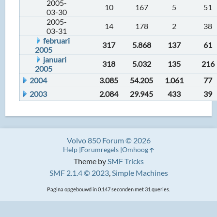
2005-
10
167
5
51
03-30
2005-
14
178
2
38
03-31
februari
317
5.868
137
61
2005
januari
318
5.032
135
216
2005
2004
3.085
54.205
1.061
77
2003
2.084
29.945
433
39
Volvo 850 Forum © 2026
Help
Forumregels
Omhoog
Theme by
SMF Tricks
SMF 2.1.4 © 2023
,
Simple Machines
Pagina opgebouwd in 0.147 seconden met 31 queries.