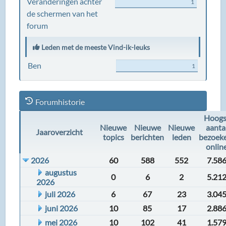
Veranderingen achter
1
de schermen van het
forum
Leden met de meeste Vind-ik-leuks
Ben
1
Forumhistorie
Hoogs
Nieuwe
Nieuwe
Nieuwe
aanta
Jaaroverzicht
topics
berichten
leden
bezoek
onlin
2026
60
588
552
7.58
augustus
0
6
2
5.21
2026
juli 2026
6
67
23
3.04
juni 2026
10
85
17
2.88
mei 2026
10
102
41
1.57