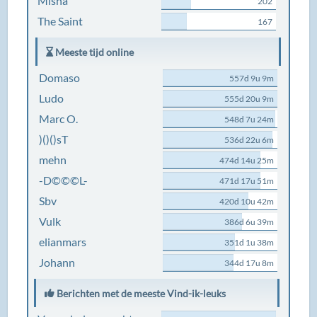
Misha
202
The Saint
167
Meeste tijd online
Domaso
557d 9u 9m
Ludo
555d 20u 9m
Marc O.
548d 7u 24m
)()()sT
536d 22u 6m
mehn
474d 14u 25m
-D©©©L-
471d 17u 51m
Sbv
420d 10u 42m
Vulk
386d 6u 39m
elianmars
351d 1u 38m
Johann
344d 17u 8m
Berichten met de meeste Vind-ik-leuks