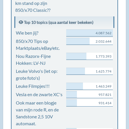
km stand op zijn
850/x70 Classic??
Top 10 topics (qua aantal keer bekeken)
Wie ben jij?
4.087.562
850/x70 Tips op
2.032.644
Marktplaats/eBay/etc.
Nou Razorx-Fijne
1.773.393
Hokken: LV-NJ
Leuke Volvo's (let op:
1.625.774
grote foto's)
Leuke Filmpjes!!!
1.463.249
Vesla en de zwarte XC's
957.821
Ook maar een blogje
931.414
van mijn rode R, en de
Sandstone 2,5 10V
automaat.