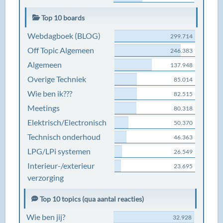
Top 10 boards
Webdagboek (BLOG)
299.714
Off Topic Algemeen
246.383
Algemeen
137.948
Overige Techniek
85.014
Wie ben ik???
82.515
Meetings
80.318
Elektrisch/Electronisch
50.370
Technisch onderhoud
46.363
LPG/LPi systemen
26.549
Interieur-/exterieur
23.695
verzorging
Top 10 topics (qua aantal reacties)
Wie ben jij?
32.928