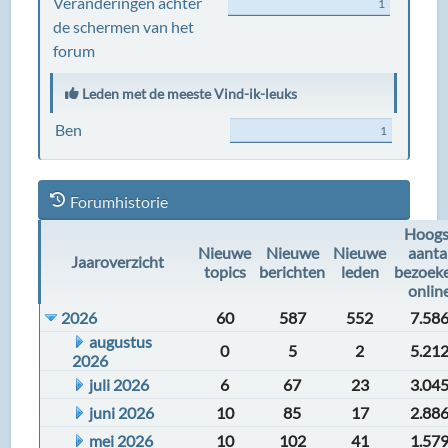
Veranderingen achter
1
de schermen van het
forum
Leden met de meeste Vind-ik-leuks
Ben
1
Forumhistorie
Hoogs
Nieuwe
Nieuwe
Nieuwe
aanta
Jaaroverzicht
topics
berichten
leden
bezoek
onlin
2026
60
587
552
7.58
augustus
0
5
2
5.21
2026
juli 2026
6
67
23
3.04
juni 2026
10
85
17
2.88
mei 2026
10
102
41
1.57