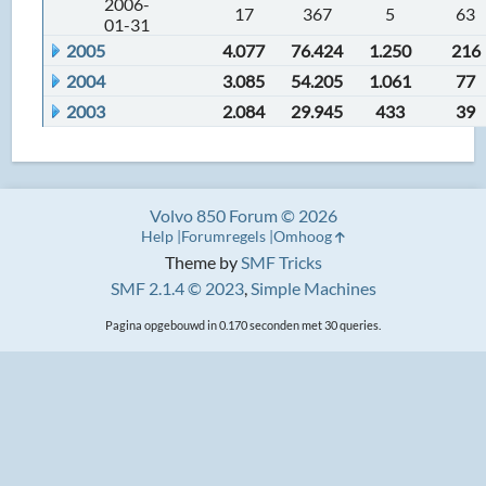
2006-
17
367
5
63
01-31
2005
4.077
76.424
1.250
216
2004
3.085
54.205
1.061
77
2003
2.084
29.945
433
39
Volvo 850 Forum © 2026
Help
Forumregels
Omhoog
Theme by
SMF Tricks
SMF 2.1.4 © 2023
,
Simple Machines
Pagina opgebouwd in 0.170 seconden met 30 queries.