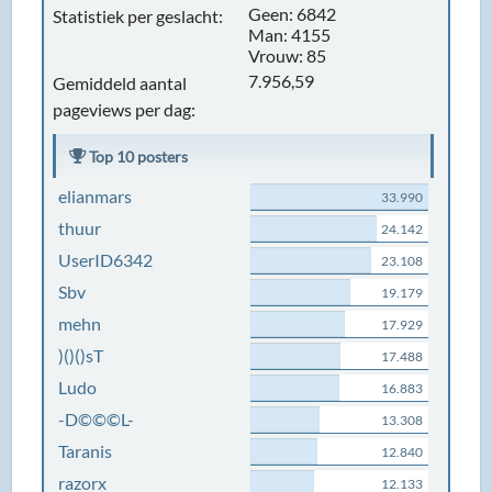
Geen: 6842
Statistiek per geslacht:
Man: 4155
Vrouw: 85
7.956,59
Gemiddeld aantal
pageviews per dag:
Top 10 posters
elianmars
33.990
thuur
24.142
UserID6342
23.108
Sbv
19.179
mehn
17.929
)()()sT
17.488
Ludo
16.883
-D©©©L-
13.308
Taranis
12.840
razorx
12.133