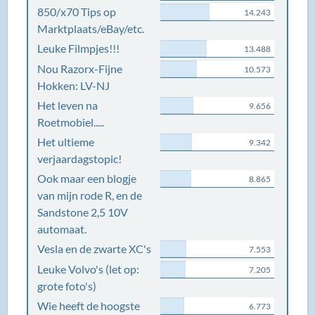
850/x70 Tips op
14.243
Marktplaats/eBay/etc.
Leuke Filmpjes!!!
13.488
Nou Razorx-Fijne
10.573
Hokken: LV-NJ
Het leven na
9.656
Roetmobiel.....
Het ultieme
9.342
verjaardagstopic!
Ook maar een blogje
8.865
van mijn rode R, en de
Sandstone 2,5 10V
automaat.
Vesla en de zwarte XC's
7.553
Leuke Volvo's (let op:
7.205
grote foto's)
Wie heeft de hoogste
6.773