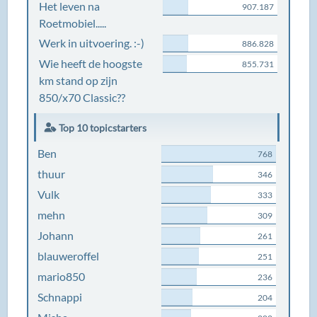
Het leven na
907.187
Roetmobiel.....
Werk in uitvoering. :-)
886.828
Wie heeft de hoogste
855.731
km stand op zijn
850/x70 Classic??
Top 10 topicstarters
Ben
768
thuur
346
Vulk
333
mehn
309
Johann
261
blauweroffel
251
mario850
236
Schnappi
204