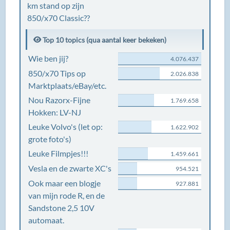
km stand op zijn
850/x70 Classic??
Top 10 topics (qua aantal keer bekeken)
Wie ben jij?
4.076.437
850/x70 Tips op
2.026.838
Marktplaats/eBay/etc.
Nou Razorx-Fijne
1.769.658
Hokken: LV-NJ
Leuke Volvo's (let op:
1.622.902
grote foto's)
Leuke Filmpjes!!!
1.459.661
Vesla en de zwarte XC's
954.521
Ook maar een blogje
927.881
van mijn rode R, en de
Sandstone 2,5 10V
automaat.