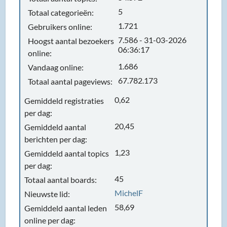
5
Totaal categorieën:
1.721
Gebruikers online:
7.586 - 31-03-2026
Hoogst aantal bezoekers
06:36:17
online:
1.686
Vandaag online:
67.782.173
Totaal aantal pageviews:
0,62
Gemiddeld registraties
per dag:
20,45
Gemiddeld aantal
berichten per dag:
1,23
Gemiddeld aantal topics
per dag:
45
Totaal aantal boards:
MichelF
Nieuwste lid:
58,69
Gemiddeld aantal leden
online per dag: