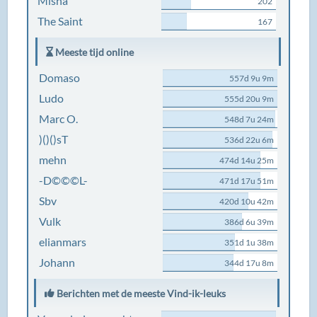
Misha
202
The Saint
167
Meeste tijd online
Domaso
557d 9u 9m
Ludo
555d 20u 9m
Marc O.
548d 7u 24m
)()()sT
536d 22u 6m
mehn
474d 14u 25m
-D©©©L-
471d 17u 51m
Sbv
420d 10u 42m
Vulk
386d 6u 39m
elianmars
351d 1u 38m
Johann
344d 17u 8m
Berichten met de meeste Vind-ik-leuks