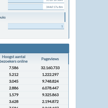
344d 17u 8m
euks
1
Hoogst aantal
Pageviews
bezoekers online
7.586
32.160.733
5.212
1.222.297
3.045
9.748.824
2.886
6.078.447
1.579
9.325.863
3.628
2.194.872