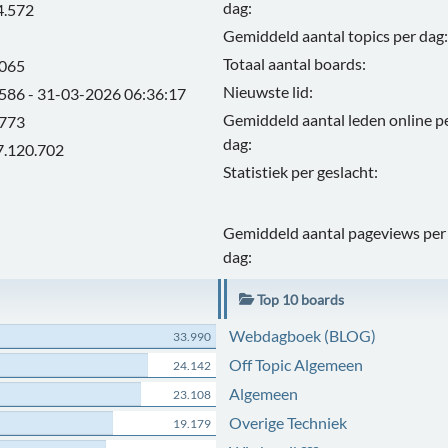
dag:
4.572
Gemiddeld aantal topics per dag:
Totaal aantal boards:
.065
Nieuwste lid:
.586 - 31-03-2026 06:36:17
Gemiddeld aantal leden online p
.773
dag:
7.120.702
Statistiek per geslacht:
Gemiddeld aantal pageviews per
dag:
Top 10 boards
Webdagboek (BLOG)
33.990
Off Topic Algemeen
24.142
Algemeen
23.108
Overige Techniek
19.179