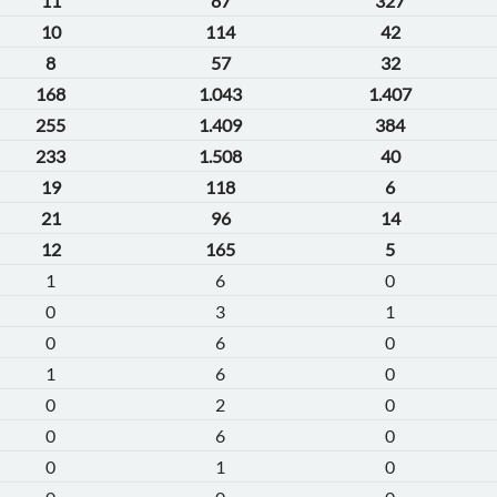
11
87
327
10
114
42
8
57
32
168
1.043
1.407
255
1.409
384
233
1.508
40
19
118
6
21
96
14
12
165
5
1
6
0
0
3
1
0
6
0
1
6
0
0
2
0
0
6
0
0
1
0