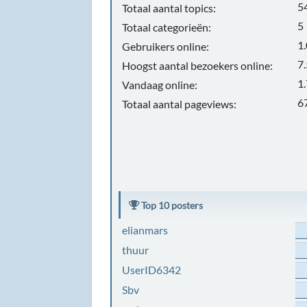
5
Totaal aantal topics:
5
Totaal categorieën:
1
Gebruikers online:
7
Hoogst aantal bezoekers online:
1
Vandaag online:
6
Totaal aantal pageviews:
Top 10 posters
elianmars
thuur
UserID6342
Sbv