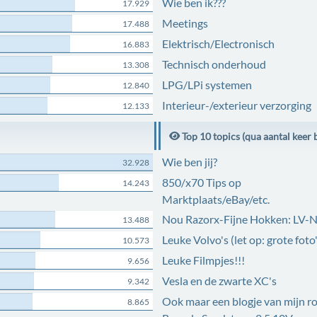
Wie ben ik???
17.929
Meetings
17.488
Elektrisch/Electronisch
16.883
Technisch onderhoud
13.308
LPG/LPi systemen
12.840
Interieur-/exterieur verzorging
12.133
Top 10 topics (qua aantal keer 
Wie ben jij?
32.928
850/x70 Tips op
14.243
Marktplaats/eBay/etc.
Nou Razorx-Fijne Hokken: LV-
13.488
Leuke Volvo's (let op: grote foto'
10.573
Leuke Filmpjes!!!
9.656
Vesla en de zwarte XC's
9.342
Ook maar een blogje van mijn r
8.865