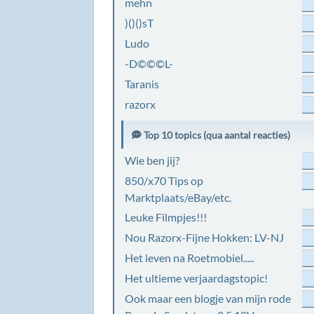
mehn
)()()sT
Ludo
-D©©©L-
Taranis
razorx
Top 10 topics (qua aantal reacties)
Wie ben jij?
850/x70 Tips op
Marktplaats/eBay/etc.
Leuke Filmpjes!!!
Nou Razorx-Fijne Hokken: LV-NJ
Het leven na Roetmobiel.....
Het ultieme verjaardagstopic!
Ook maar een blogje van mijn rode