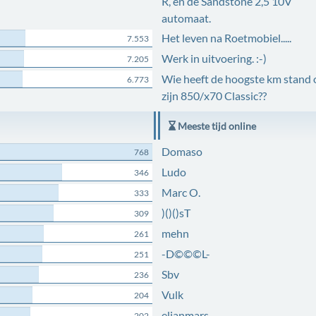
R, en de Sandstone 2,5 10V
automaat.
Het leven na Roetmobiel.....
7.553
Werk in uitvoering. :-)
7.205
Wie heeft de hoogste km stand 
6.773
zijn 850/x70 Classic??
Meeste tijd online
Domaso
768
Ludo
346
Marc O.
333
)()()sT
309
mehn
261
-D©©©L-
251
Sbv
236
Vulk
204
elianmars
202