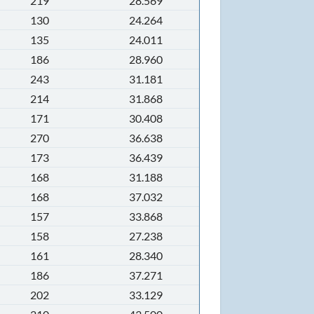
219
28.569
130
24.264
135
24.011
186
28.960
243
31.181
214
31.868
171
30.408
270
36.638
173
36.439
168
31.188
168
37.032
157
33.868
158
27.238
161
28.340
186
37.271
202
33.129