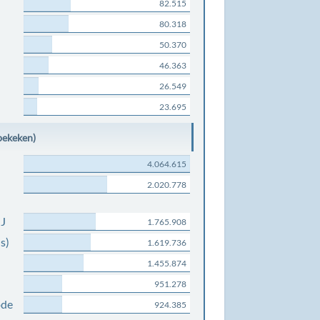
82.515
80.318
50.370
46.363
26.549
23.695
bekeken)
4.064.615
2.020.778
NJ
1.765.908
s)
1.619.736
1.455.874
951.278
ode
924.385