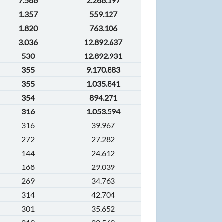
7.586
2.268.197
1.357
559.127
1.820
763.106
3.036
12.892.637
530
12.892.931
355
9.170.883
355
1.035.841
354
894.271
316
1.053.594
316
39.967
272
27.282
144
24.612
168
29.039
269
34.763
314
42.704
301
35.652