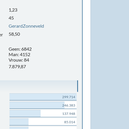
1,23
45
GerardZonneveld
58,50
er
Geen: 6842
Man: 4152
Vrouw: 84
7.879,87
299.714
246.383
137.948
85.014