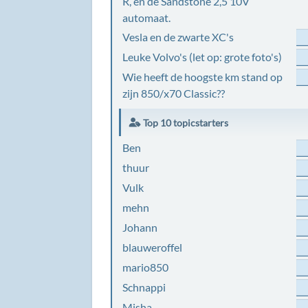
R, en de Sandstone 2,5 10V
automaat.
Vesla en de zwarte XC's
Leuke Volvo's (let op: grote foto's)
Wie heeft de hoogste km stand op
zijn 850/x70 Classic??
Top 10 topicstarters
Ben
thuur
Vulk
mehn
Johann
blauweroffel
mario850
Schnappi
Misha