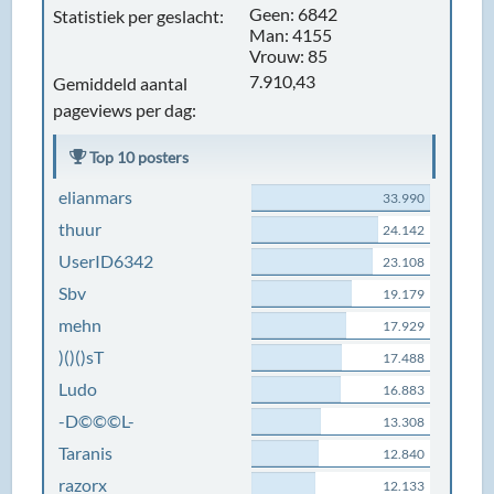
Geen: 6842
Statistiek per geslacht:
Man: 4155
Vrouw: 85
7.910,43
Gemiddeld aantal
pageviews per dag:
Top 10 posters
elianmars
33.990
thuur
24.142
UserID6342
23.108
Sbv
19.179
mehn
17.929
)()()sT
17.488
Ludo
16.883
-D©©©L-
13.308
Taranis
12.840
razorx
12.133