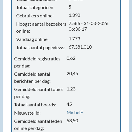
5
Totaal categorieën:
1.390
Gebruikers online:
7.586 - 31-03-2026
Hoogst aantal bezoekers
06:36:17
online:
1.773
Vandaag online:
67.381.010
Totaal aantal pageviews:
0,62
Gemiddeld registraties
per dag:
20,45
Gemiddeld aantal
berichten per dag:
1,23
Gemiddeld aantal topics
per dag:
45
Totaal aantal boards:
MichelF
Nieuwste lid:
58,50
Gemiddeld aantal leden
online per dag: