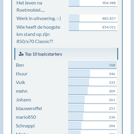
Het leven na
904.988
Roetmobiel.....
Werk in uitvoering. :-)
885.857
Wie heeft de hoogste
854.011
km stand op zijn
850/x70 Classic??
Top 10 topicstarters
Ben
768
thuur
346
Vulk
333
mehn
309
Johann
261
blauweroffel
251
mario850
236
Schnappi
204