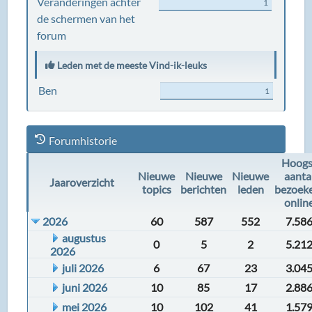
Veranderingen achter
1
de schermen van het
forum
Leden met de meeste Vind-ik-leuks
Ben
1
Forumhistorie
Hoogs
Nieuwe
Nieuwe
Nieuwe
aanta
Jaaroverzicht
topics
berichten
leden
bezoek
onlin
2026
60
587
552
7.58
augustus
0
5
2
5.21
2026
juli 2026
6
67
23
3.04
juni 2026
10
85
17
2.88
mei 2026
10
102
41
1.57