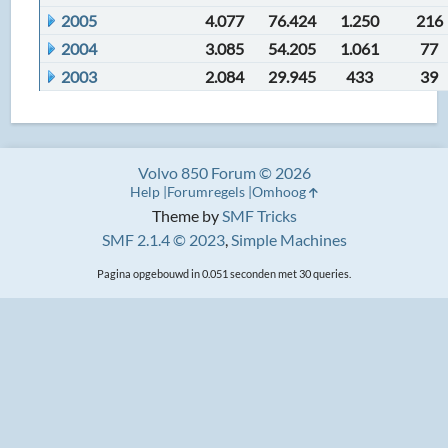
2005
4.077
76.424
1.250
216
2004
3.085
54.205
1.061
77
2003
2.084
29.945
433
39
Volvo 850 Forum © 2026
Help
Forumregels
Omhoog
Theme by
SMF Tricks
SMF 2.1.4 © 2023
,
Simple Machines
Pagina opgebouwd in 0.051 seconden met 30 queries.