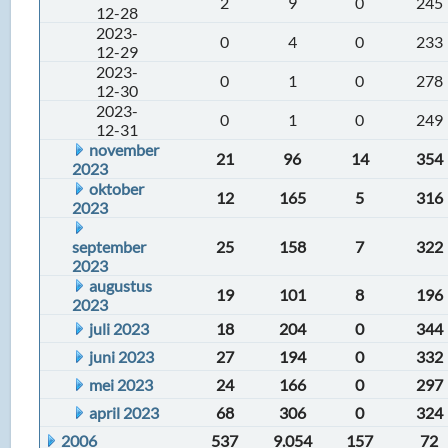
2
9
0
245
12-28
2023-
0
4
0
233
12-29
2023-
0
1
0
278
12-30
2023-
0
1
0
249
12-31
november
21
96
14
354
2023
oktober
12
165
5
316
2023
september
25
158
7
322
2023
augustus
19
101
8
196
2023
juli 2023
18
204
0
344
juni 2023
27
194
0
332
mei 2023
24
166
0
297
april 2023
68
306
0
324
2006
537
9.054
157
72