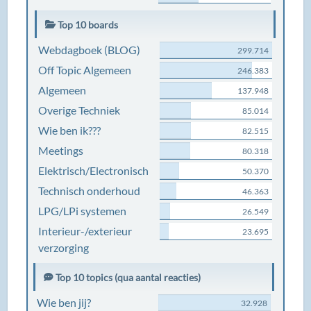
Top 10 boards
Webdagboek (BLOG)
299.714
Off Topic Algemeen
246.383
Algemeen
137.948
Overige Techniek
85.014
Wie ben ik???
82.515
Meetings
80.318
Elektrisch/Electronisch
50.370
Technisch onderhoud
46.363
LPG/LPi systemen
26.549
Interieur-/exterieur
23.695
verzorging
Top 10 topics (qua aantal reacties)
Wie ben jij?
32.928