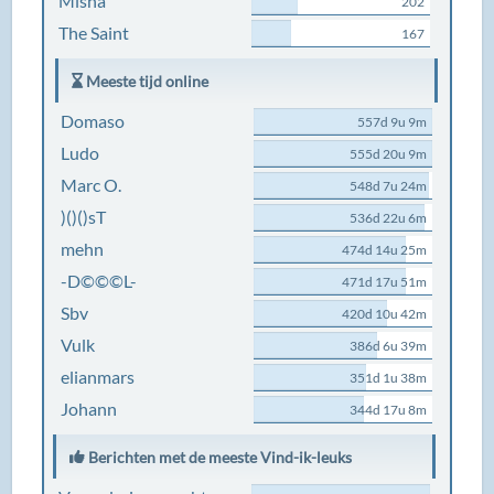
Misha
202
The Saint
167
Meeste tijd online
Domaso
557d 9u 9m
Ludo
555d 20u 9m
Marc O.
548d 7u 24m
)()()sT
536d 22u 6m
mehn
474d 14u 25m
-D©©©L-
471d 17u 51m
Sbv
420d 10u 42m
Vulk
386d 6u 39m
elianmars
351d 1u 38m
Johann
344d 17u 8m
Berichten met de meeste Vind-ik-leuks