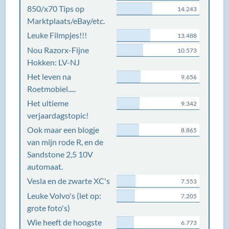
850/x70 Tips op
14.243
Marktplaats/eBay/etc.
Leuke Filmpjes!!!
13.488
Nou Razorx-Fijne
10.573
Hokken: LV-NJ
Het leven na
9.656
Roetmobiel.....
Het ultieme
9.342
verjaardagstopic!
Ook maar een blogje
8.865
van mijn rode R, en de
Sandstone 2,5 10V
automaat.
Vesla en de zwarte XC's
7.553
Leuke Volvo's (let op:
7.205
grote foto's)
Wie heeft de hoogste
6.773