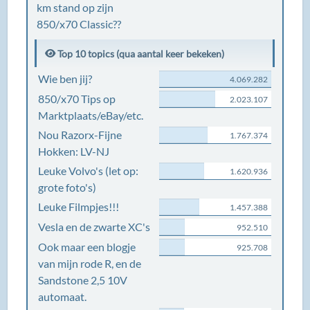
km stand op zijn
850/x70 Classic??
Top 10 topics (qua aantal keer bekeken)
Wie ben jij?
4.069.282
850/x70 Tips op
2.023.107
Marktplaats/eBay/etc.
Nou Razorx-Fijne
1.767.374
Hokken: LV-NJ
Leuke Volvo's (let op:
1.620.936
grote foto's)
Leuke Filmpjes!!!
1.457.388
Vesla en de zwarte XC's
952.510
Ook maar een blogje
925.708
van mijn rode R, en de
Sandstone 2,5 10V
automaat.