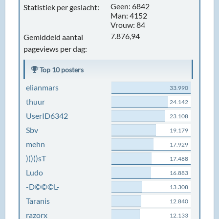
Geen: 6842
Statistiek per geslacht:
Man: 4152
Vrouw: 84
7.876,94
Gemiddeld aantal
pageviews per dag:
Top 10 posters
elianmars
33.990
thuur
24.142
UserID6342
23.108
Sbv
19.179
mehn
17.929
)()()sT
17.488
Ludo
16.883
-D©©©L-
13.308
Taranis
12.840
razorx
12.133