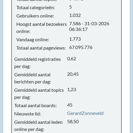
5
Totaal categorieën:
1.032
Gebruikers online:
7.586 - 31-03-2026
Hoogst aantal bezoekers
06:36:17
online:
1.773
Vandaag online:
67.095.776
Totaal aantal pageviews:
0,62
Gemiddeld registraties
per dag:
20,45
Gemiddeld aantal
berichten per dag:
1,23
Gemiddeld aantal topics
per dag:
45
Totaal aantal boards:
GerardZonneveld
Nieuwste lid:
58,50
Gemiddeld aantal leden
online per dag: