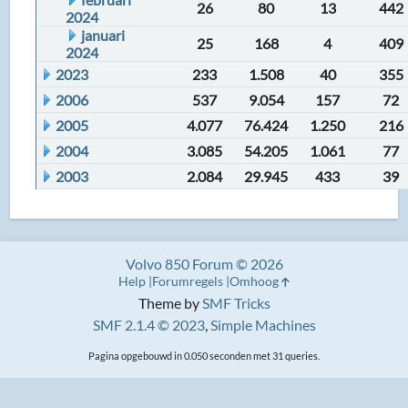
26
80
13
442
2024
januari
25
168
4
409
2024
2023
233
1.508
40
355
2006
537
9.054
157
72
2005
4.077
76.424
1.250
216
2004
3.085
54.205
1.061
77
2003
2.084
29.945
433
39
Volvo 850 Forum © 2026
Help
Forumregels
Omhoog
Theme by
SMF Tricks
SMF 2.1.4 © 2023
,
Simple Machines
Pagina opgebouwd in 0.050 seconden met 31 queries.