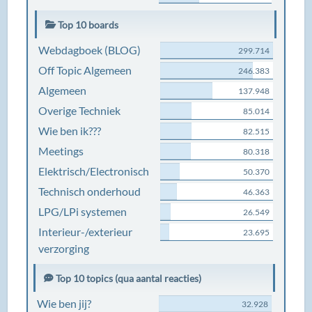
Top 10 boards
Webdagboek (BLOG)
299.714
Off Topic Algemeen
246.383
Algemeen
137.948
Overige Techniek
85.014
Wie ben ik???
82.515
Meetings
80.318
Elektrisch/Electronisch
50.370
Technisch onderhoud
46.363
LPG/LPi systemen
26.549
Interieur-/exterieur
23.695
verzorging
Top 10 topics (qua aantal reacties)
Wie ben jij?
32.928