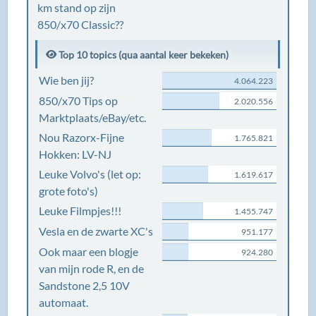
km stand op zijn
850/x70 Classic??
Top 10 topics (qua aantal keer bekeken)
Wie ben jij?
4.064.223
850/x70 Tips op
2.020.556
Marktplaats/eBay/etc.
Nou Razorx-Fijne
1.765.821
Hokken: LV-NJ
Leuke Volvo's (let op:
1.619.617
grote foto's)
Leuke Filmpjes!!!
1.455.747
Vesla en de zwarte XC's
951.177
Ook maar een blogje
924.280
van mijn rode R, en de
Sandstone 2,5 10V
automaat.