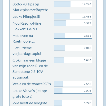
850/x70 Tips op
14.243
Marktplaats/eBay/etc.
Leuke Filmpjes!!!
13.488
Nou Razorx-Fijne
10.573
Hokken: LV-NJ
Het leven na
9.656
Roetmobiel.....
Het ultieme
9.342
verjaardagstopic!
Ook maar een blogje
8.865
van mijn rode R, en de
Sandstone 2,5 10V
automaat.
Vesla en de zwarte XC's
7.553
Leuke Volvo's (let op:
7.205
grote foto's)
Wie heeft de hoogste
6.773