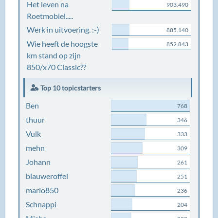
Het leven na
903.490
Roetmobiel.....
Werk in uitvoering. :-)
885.140
Wie heeft de hoogste
852.843
km stand op zijn
850/x70 Classic??
Top 10 topicstarters
Ben
768
thuur
346
Vulk
333
mehn
309
Johann
261
blauweroffel
251
mario850
236
Schnappi
204