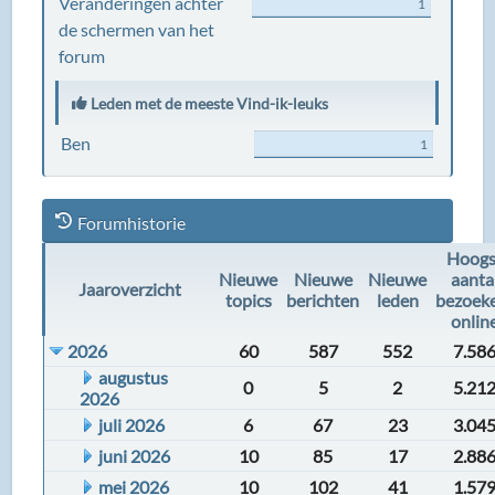
Veranderingen achter
1
de schermen van het
forum
Leden met de meeste Vind-ik-leuks
Ben
1
Forumhistorie
Hoogs
Nieuwe
Nieuwe
Nieuwe
aanta
Jaaroverzicht
topics
berichten
leden
bezoek
onlin
2026
60
587
552
7.58
augustus
0
5
2
5.21
2026
juli 2026
6
67
23
3.04
juni 2026
10
85
17
2.88
mei 2026
10
102
41
1.57