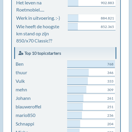
Het leven na
902.883
Roetmobiel.....
Werk in uitvoering. :-)
884.821
Wie heeft de hoogste
852.365
km stand op zijn
850/x70 Classic??
Top 10 topicstarters
Ben
768
thuur
346
Vulk
333
mehn
309
Johann
261
blauweroffel
251
mario850
236
Schnappi
204