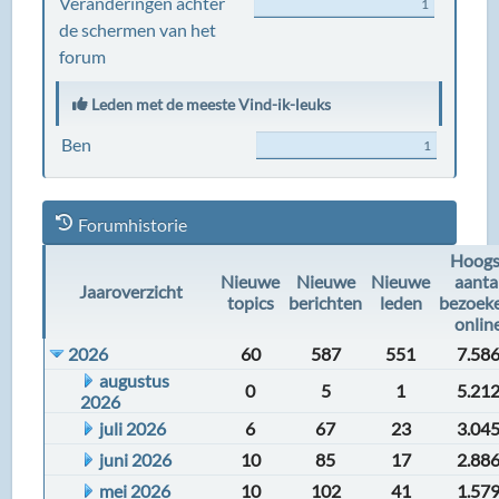
Veranderingen achter
1
de schermen van het
forum
Leden met de meeste Vind-ik-leuks
Ben
1
Forumhistorie
Hoogs
Nieuwe
Nieuwe
Nieuwe
aanta
Jaaroverzicht
topics
berichten
leden
bezoek
onlin
2026
60
587
551
7.58
augustus
0
5
1
5.21
2026
juli 2026
6
67
23
3.04
juni 2026
10
85
17
2.88
mei 2026
10
102
41
1.57