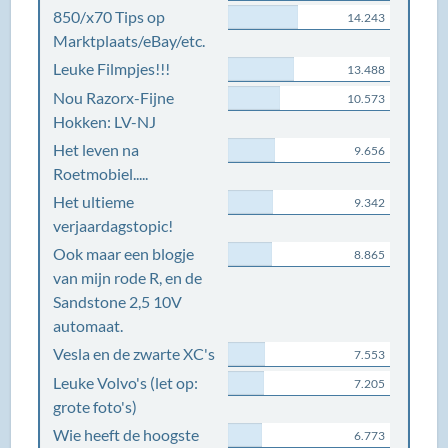
850/x70 Tips op
14.243
Marktplaats/eBay/etc.
Leuke Filmpjes!!!
13.488
Nou Razorx-Fijne
10.573
Hokken: LV-NJ
Het leven na
9.656
Roetmobiel.....
Het ultieme
9.342
verjaardagstopic!
Ook maar een blogje
8.865
van mijn rode R, en de
Sandstone 2,5 10V
automaat.
Vesla en de zwarte XC's
7.553
Leuke Volvo's (let op:
7.205
grote foto's)
Wie heeft de hoogste
6.773