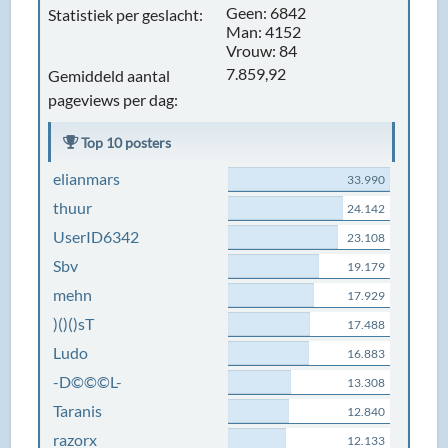
Geen: 6842
Statistiek per geslacht:
Man: 4152
Vrouw: 84
7.859,92
Gemiddeld aantal
pageviews per dag:
Top 10 posters
elianmars
33.990
thuur
24.142
UserID6342
23.108
Sbv
19.179
mehn
17.929
)()()sT
17.488
Ludo
16.883
-D©©©L-
13.308
Taranis
12.840
razorx
12.133