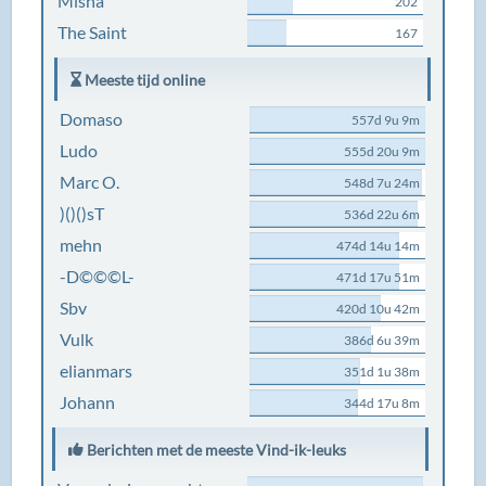
Misha
202
The Saint
167
Meeste tijd online
Domaso
557d 9u 9m
Ludo
555d 20u 9m
Marc O.
548d 7u 24m
)()()sT
536d 22u 6m
mehn
474d 14u 14m
-D©©©L-
471d 17u 51m
Sbv
420d 10u 42m
Vulk
386d 6u 39m
elianmars
351d 1u 38m
Johann
344d 17u 8m
Berichten met de meeste Vind-ik-leuks