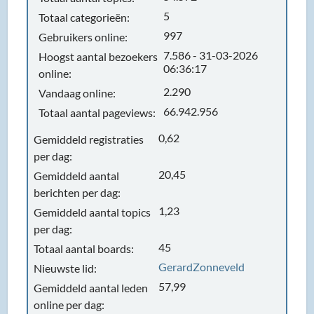
5
Totaal categorieën:
997
Gebruikers online:
7.586 - 31-03-2026
Hoogst aantal bezoekers
06:36:17
online:
2.290
Vandaag online:
66.942.956
Totaal aantal pageviews:
0,62
Gemiddeld registraties
per dag:
20,45
Gemiddeld aantal
berichten per dag:
1,23
Gemiddeld aantal topics
per dag:
45
Totaal aantal boards:
GerardZonneveld
Nieuwste lid:
57,99
Gemiddeld aantal leden
online per dag: