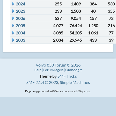
2024
255
1.409
384
530
2023
233
1.508
40
355
2006
537
9.054
157
72
2005
4.077
76.424
1.250
216
2004
3.085
54.205
1.061
77
2003
2.084
29.945
433
39
Volvo 850 Forum © 2026
Help
Forumregels
Omhoog
Theme by
SMF Tricks
SMF 2.1.4 © 2023
,
Simple Machines
Pagina opgebouwd in 0.045 seconden met 30 queries.