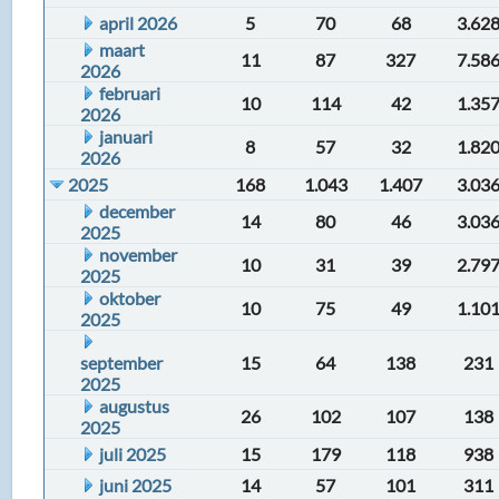
april 2026
5
70
68
3.62
maart
11
87
327
7.58
2026
februari
10
114
42
1.35
2026
januari
8
57
32
1.82
2026
2025
168
1.043
1.407
3.03
december
14
80
46
3.03
2025
november
10
31
39
2.79
2025
oktober
10
75
49
1.10
2025
september
15
64
138
231
2025
augustus
26
102
107
138
2025
juli 2025
15
179
118
938
juni 2025
14
57
101
311