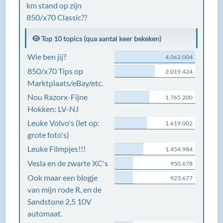
km stand op zijn
850/x70 Classic??
Top 10 topics (qua aantal keer bekeken)
Wie ben jij?
4.062.004
850/x70 Tips op
2.019.424
Marktplaats/eBay/etc.
Nou Razorx-Fijne
1.765.200
Hokken: LV-NJ
Leuke Volvo's (let op:
1.619.002
grote foto's)
Leuke Filmpjes!!!
1.454.984
Vesla en de zwarte XC's
950.678
Ook maar een blogje
923.677
van mijn rode R, en de
Sandstone 2,5 10V
automaat.