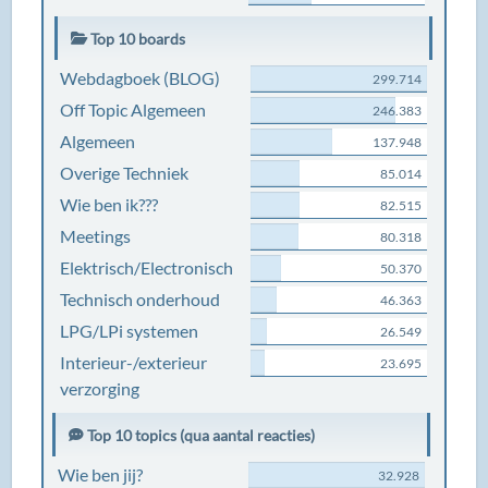
Top 10 boards
Webdagboek (BLOG)
299.714
Off Topic Algemeen
246.383
Algemeen
137.948
Overige Techniek
85.014
Wie ben ik???
82.515
Meetings
80.318
Elektrisch/Electronisch
50.370
Technisch onderhoud
46.363
LPG/LPi systemen
26.549
Interieur-/exterieur
23.695
verzorging
Top 10 topics (qua aantal reacties)
Wie ben jij?
32.928