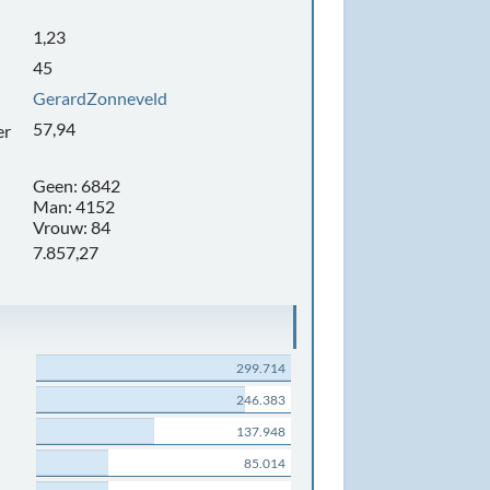
1,23
45
GerardZonneveld
57,94
er
Geen: 6842
Man: 4152
Vrouw: 84
7.857,27
299.714
246.383
137.948
85.014