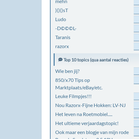
mehn
)()()sT
Ludo
-D©©©L-
Taranis
razorx
Top 10 topics (qua aantal reacties)
Wie ben jij?
850/x70 Tips op
Marktplaats/eBay/etc.
Leuke Filmpjes!!!
Nou Razorx-Fijne Hokken: LV-NJ
Het leven na Roetmobiel.....
Het ultieme verjaardagstopic!
Ook maar een blogje van mijn rode