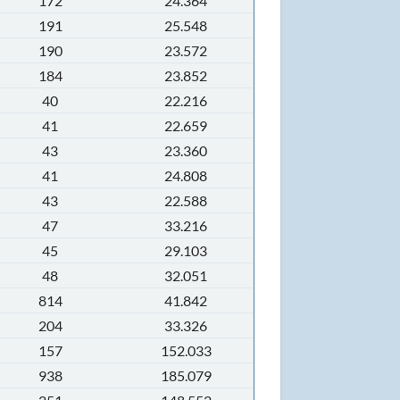
172
24.364
191
25.548
190
23.572
184
23.852
40
22.216
41
22.659
43
23.360
41
24.808
43
22.588
47
33.216
45
29.103
48
32.051
814
41.842
204
33.326
157
152.033
938
185.079