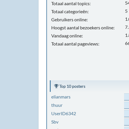
5
Totaal aantal topics:
5
Totaal categorieën:
1
Gebruikers online:
7
Hoogst aantal bezoekers online:
1
Vandaag online:
6
Totaal aantal pageviews:
Top 10 posters
elianmars
thuur
UserID6342
Sbv