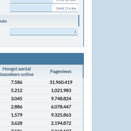
344d 17u 8m
euks
1
Hoogst aantal
Pageviews
bezoekers online
7.586
31.960.419
5.212
1.021.983
3.045
9.748.824
2.886
6.078.447
1.579
9.325.863
3.628
2.194.872