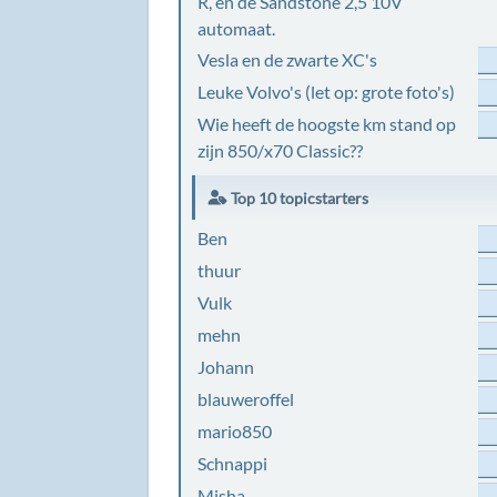
R, en de Sandstone 2,5 10V
automaat.
Vesla en de zwarte XC's
Leuke Volvo's (let op: grote foto's)
Wie heeft de hoogste km stand op
zijn 850/x70 Classic??
Top 10 topicstarters
Ben
thuur
Vulk
mehn
Johann
blauweroffel
mario850
Schnappi
Misha