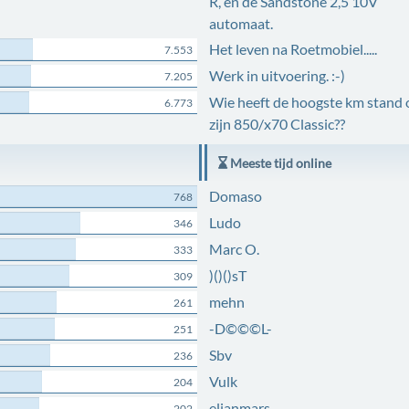
R, en de Sandstone 2,5 10V
automaat.
Het leven na Roetmobiel.....
7.553
Werk in uitvoering. :-)
7.205
Wie heeft de hoogste km stand 
6.773
zijn 850/x70 Classic??
Meeste tijd online
Domaso
768
Ludo
346
Marc O.
333
)()()sT
309
mehn
261
-D©©©L-
251
Sbv
236
Vulk
204
elianmars
202