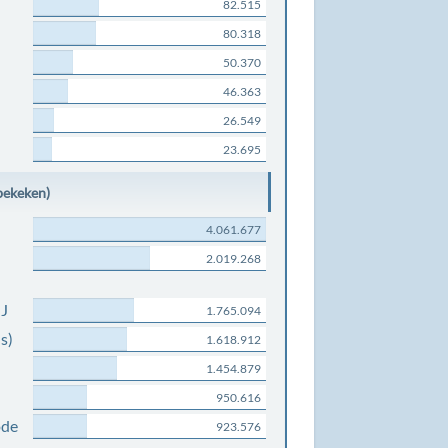
82.515
80.318
50.370
46.363
26.549
23.695
bekeken)
4.061.677
2.019.268
NJ
1.765.094
s)
1.618.912
1.454.879
950.616
ode
923.576