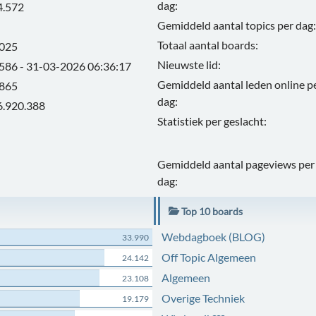
dag:
4.572
Gemiddeld aantal topics per dag:
Totaal aantal boards:
.025
Nieuwste lid:
.586 - 31-03-2026 06:36:17
Gemiddeld aantal leden online p
.865
dag:
6.920.388
Statistiek per geslacht:
Gemiddeld aantal pageviews per
dag:
Top 10 boards
Webdagboek (BLOG)
33.990
Off Topic Algemeen
24.142
Algemeen
23.108
Overige Techniek
19.179