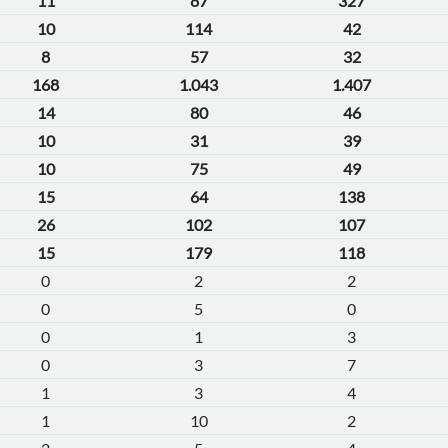
11
87
327
10
114
42
8
57
32
168
1.043
1.407
14
80
46
10
31
39
10
75
49
15
64
138
26
102
107
15
179
118
0
2
2
0
5
0
0
1
3
0
3
7
1
3
4
1
10
2