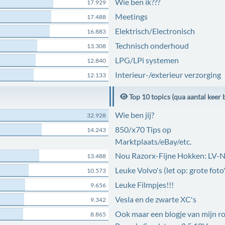
Wie ben ik???
17.929
Meetings
17.488
Elektrisch/Electronisch
16.883
Technisch onderhoud
13.308
LPG/LPi systemen
12.840
Interieur-/exterieur verzorging
12.133
Top 10 topics (qua aantal keer 
Wie ben jij?
32.928
850/x70 Tips op
14.243
Marktplaats/eBay/etc.
Nou Razorx-Fijne Hokken: LV-
13.488
Leuke Volvo's (let op: grote foto'
10.573
Leuke Filmpjes!!!
9.656
Vesla en de zwarte XC's
9.342
Ook maar een blogje van mijn r
8.865