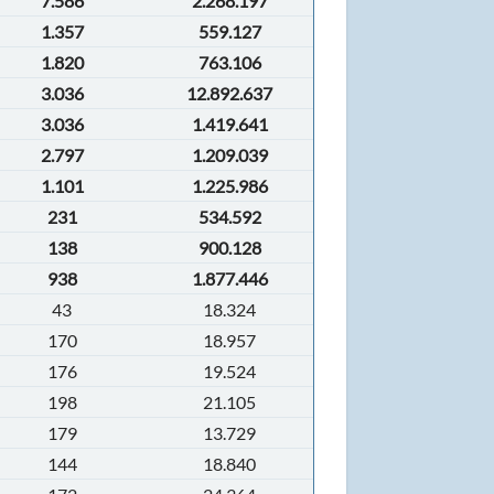
7.586
2.268.197
1.357
559.127
1.820
763.106
3.036
12.892.637
3.036
1.419.641
2.797
1.209.039
1.101
1.225.986
231
534.592
138
900.128
938
1.877.446
43
18.324
170
18.957
176
19.524
198
21.105
179
13.729
144
18.840