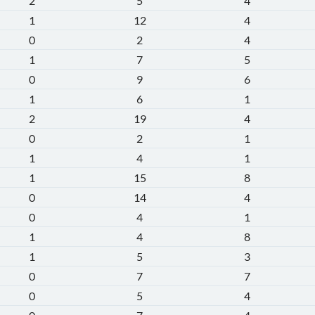
2
5
4
1
12
4
0
2
4
1
7
5
0
9
6
1
6
1
2
19
4
0
2
1
1
4
1
1
15
8
0
14
4
0
4
1
1
4
8
1
5
3
0
7
7
0
5
4