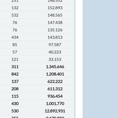
251
148.552
132
152.893
532
148.565
76
147.438
76
135.126
434
143.813
85
97.587
57
40.223
121
33.153
311
1.345.646
842
1.208.401
137
622.222
208
611.312
115
936.454
430
1.001.770
530
12.892.931