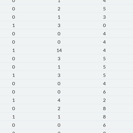
0
1
4
0
2
5
0
1
3
1
3
0
0
0
4
0
0
4
1
14
4
0
3
5
0
1
5
1
3
5
0
0
4
0
0
6
1
4
2
0
2
8
1
1
8
0
0
6