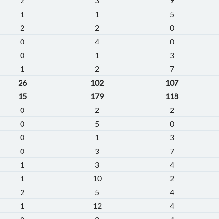
2
3
9
1
1
5
2
2
0
0
4
0
0
1
3
1
2
7
26
102
107
15
179
118
0
2
2
0
5
0
0
1
3
0
3
7
1
3
4
1
10
2
2
5
4
1
12
4