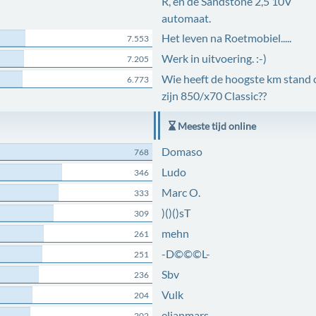
R, en de Sandstone 2,5 10V
automaat.
Het leven na Roetmobiel.....
7.553
Werk in uitvoering. :-)
7.205
Wie heeft de hoogste km stand 
6.773
zijn 850/x70 Classic??
Meeste tijd online
Domaso
768
Ludo
346
Marc O.
333
)()()sT
309
mehn
261
-D©©©L-
251
Sbv
236
Vulk
204
elianmars
202