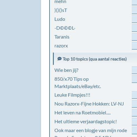
mehn
)()()sT
Ludo
-D©©©L-
Taranis
razorx
Top 10 topics (qua aantal reacties)
Wie ben jij?
850/x70 Tips op
Marktplaats/eBay/etc.
Leuke Filmpjes!!!
Nou Razorx-Fijne Hokken: LV-NJ
Het leven na Roetmobiel.....
Het ultieme verjaardagstopic!
Ook maar een blogje van mijn rode