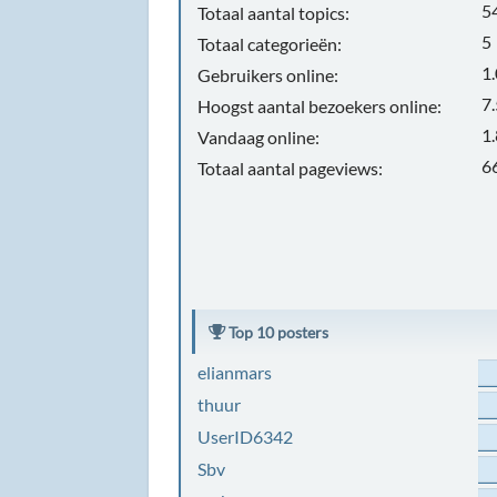
5
Totaal aantal topics:
5
Totaal categorieën:
1
Gebruikers online:
7
Hoogst aantal bezoekers online:
1
Vandaag online:
6
Totaal aantal pageviews:
Top 10 posters
elianmars
thuur
UserID6342
Sbv