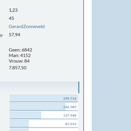
1,23
45
GerardZonneveld
57,94
er
Geen: 6842
Man: 4152
Vrouw: 84
7.857,50
299.714
246.383
137.948
85.014