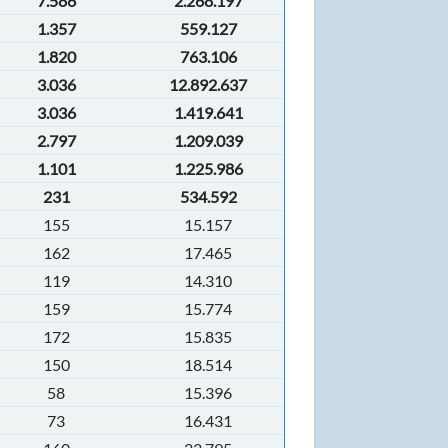
7.586
2.268.197
1.357
559.127
1.820
763.106
3.036
12.892.637
3.036
1.419.641
2.797
1.209.039
1.101
1.225.986
231
534.592
155
15.157
162
17.465
119
14.310
159
15.774
172
15.835
150
18.514
58
15.396
73
16.431