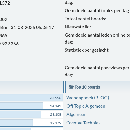
dag:
4.572
Gemiddeld aantal topics per dag:
Totaal aantal boards:
.082
Nieuwste lid:
.586 - 31-03-2026 06:36:17
Gemiddeld aantal leden online p
.865
dag:
6.922.356
Statistiek per geslacht:
Gemiddeld aantal pageviews per
dag:
Top 10 boards
Webdagboek (BLOG)
33.990
Off Topic Algemeen
24.142
Algemeen
23.108
Overige Techniek
19.179