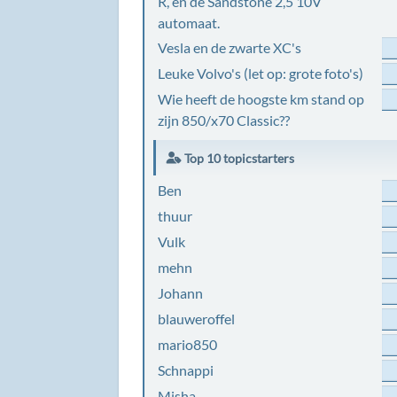
R, en de Sandstone 2,5 10V
automaat.
Vesla en de zwarte XC's
Leuke Volvo's (let op: grote foto's)
Wie heeft de hoogste km stand op
zijn 850/x70 Classic??
Top 10 topicstarters
Ben
thuur
Vulk
mehn
Johann
blauweroffel
mario850
Schnappi
Misha