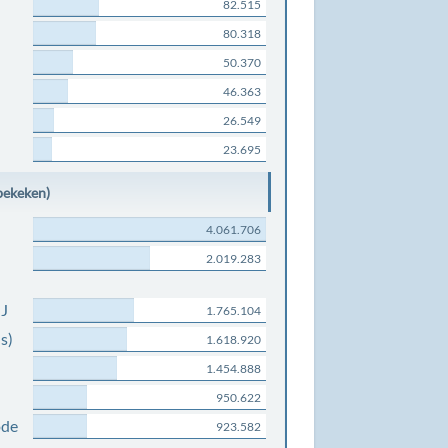
82.515
80.318
50.370
46.363
26.549
23.695
bekeken)
4.061.706
2.019.283
NJ
1.765.104
s)
1.618.920
1.454.888
950.622
ode
923.582