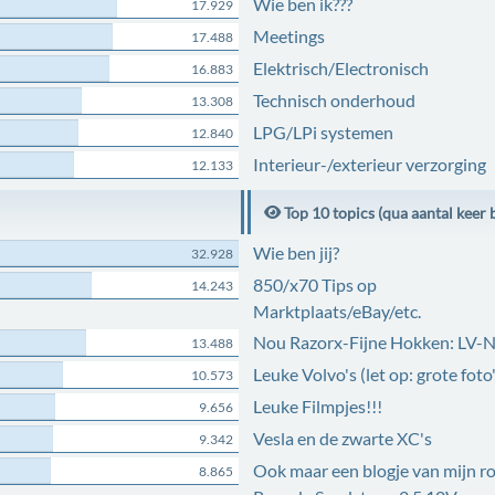
Wie ben ik???
17.929
Meetings
17.488
Elektrisch/Electronisch
16.883
Technisch onderhoud
13.308
LPG/LPi systemen
12.840
Interieur-/exterieur verzorging
12.133
Top 10 topics (qua aantal keer 
Wie ben jij?
32.928
850/x70 Tips op
14.243
Marktplaats/eBay/etc.
Nou Razorx-Fijne Hokken: LV-
13.488
Leuke Volvo's (let op: grote foto'
10.573
Leuke Filmpjes!!!
9.656
Vesla en de zwarte XC's
9.342
Ook maar een blogje van mijn r
8.865