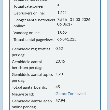
5
Totaal categorieën:
1.221
Gebruikers online:
7.586 - 31-03-2026
Hoogst aantal bezoekers
06:36:17
online:
1.865
Vandaag online:
66.841.225
Totaal aantal pageviews:
0,62
Gemiddeld registraties
per dag:
20,45
Gemiddeld aantal
berichten per dag:
1,23
Gemiddeld aantal topics
per dag:
45
Totaal aantal boards:
GerardZonneveld
Nieuwste lid:
57,94
Gemiddeld aantal leden
online per dag: