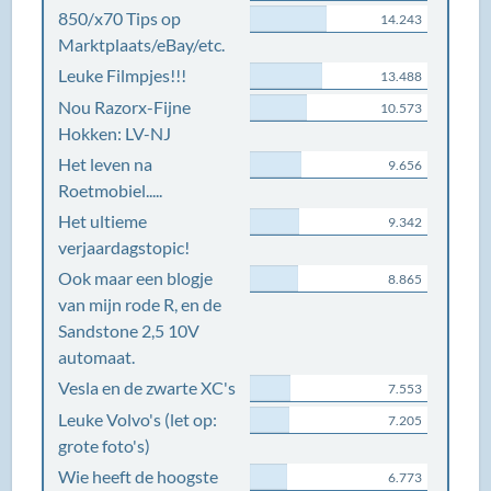
850/x70 Tips op
14.243
Marktplaats/eBay/etc.
Leuke Filmpjes!!!
13.488
Nou Razorx-Fijne
10.573
Hokken: LV-NJ
Het leven na
9.656
Roetmobiel.....
Het ultieme
9.342
verjaardagstopic!
Ook maar een blogje
8.865
van mijn rode R, en de
Sandstone 2,5 10V
automaat.
Vesla en de zwarte XC's
7.553
Leuke Volvo's (let op:
7.205
grote foto's)
Wie heeft de hoogste
6.773