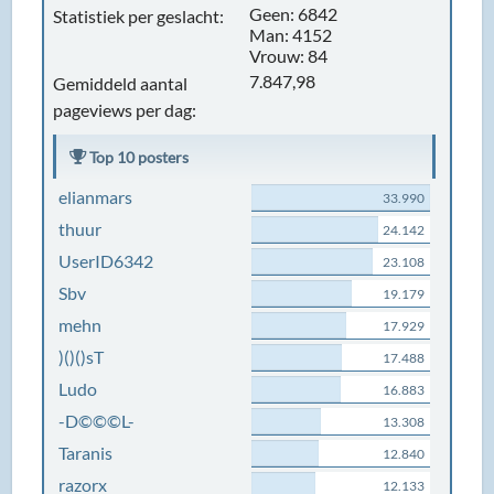
Geen: 6842
Statistiek per geslacht:
Man: 4152
Vrouw: 84
7.847,98
Gemiddeld aantal
pageviews per dag:
Top 10 posters
elianmars
33.990
thuur
24.142
UserID6342
23.108
Sbv
19.179
mehn
17.929
)()()sT
17.488
Ludo
16.883
-D©©©L-
13.308
Taranis
12.840
razorx
12.133