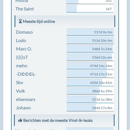
Misha
202
The Saint
167
Meeste tijd online
Domaso
557d 9u 9m
Ludo
555d 20u 9m
Marc O.
548d 7u 24m
)()()sT
536d 22u 6m
mehn
474d 14u 14m
-D©©©L-
471d 17u 51m
Sbv
420d 10u 42m
Vulk
386d 6u 39m
elianmars
351d 1u 38m
Johann
344d 17u 8m
Berichten met de meeste Vind-ik-leuks