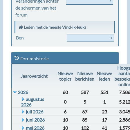
Veranderingen achter
1
de schermen van het
forum
Leden met de meeste Vind-ik-leuks
Ben
1
Forumhistorie
Hoogs
Nieuwe
Nieuwe
Nieuwe
aanta
Jaaroverzicht
topics
berichten
leden
bezoek
onlin
2026
60
587
551
7.58
augustus
0
5
1
5.21
2026
juli 2026
6
67
23
3.04
juni 2026
10
85
17
2.88
mei 2026
10
102
41
1.57