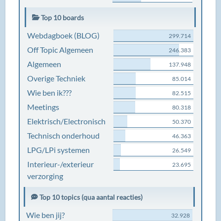
Top 10 boards
Webdagboek (BLOG)
299.714
Off Topic Algemeen
246.383
Algemeen
137.948
Overige Techniek
85.014
Wie ben ik???
82.515
Meetings
80.318
Elektrisch/Electronisch
50.370
Technisch onderhoud
46.363
LPG/LPi systemen
26.549
Interieur-/exterieur
23.695
verzorging
Top 10 topics (qua aantal reacties)
Wie ben jij?
32.928