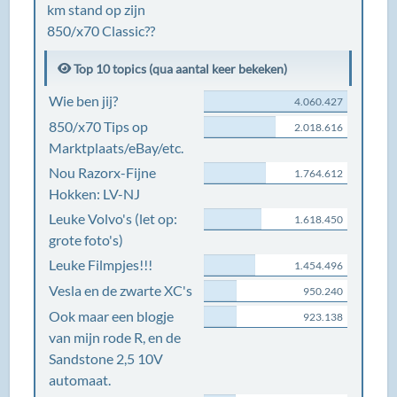
km stand op zijn
850/x70 Classic??
Top 10 topics (qua aantal keer bekeken)
Wie ben jij?
4.060.427
850/x70 Tips op
2.018.616
Marktplaats/eBay/etc.
Nou Razorx-Fijne
1.764.612
Hokken: LV-NJ
Leuke Volvo's (let op:
1.618.450
grote foto's)
Leuke Filmpjes!!!
1.454.496
Vesla en de zwarte XC's
950.240
Ook maar een blogje
923.138
van mijn rode R, en de
Sandstone 2,5 10V
automaat.