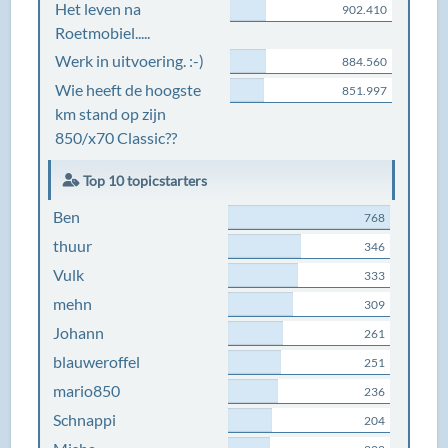
Het leven na
902.410
Roetmobiel.....
Werk in uitvoering. :-)
884.560
Wie heeft de hoogste
851.997
km stand op zijn
850/x70 Classic??
Top 10 topicstarters
Ben
768
thuur
346
Vulk
333
mehn
309
Johann
261
blauweroffel
251
mario850
236
Schnappi
204