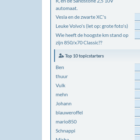
R, en de Sandstone 2,5 10V
automaat.
Vesla en de zwarte XC's
Leuke Volvo's (let op: grote foto's)
Wie heeft de hoogste km stand op
zijn 850/x70 Classic??
Top 10 topicstarters
Ben
thuur
Vulk
mehn
Johann
blauweroffel
mario850
Schnappi
Misha