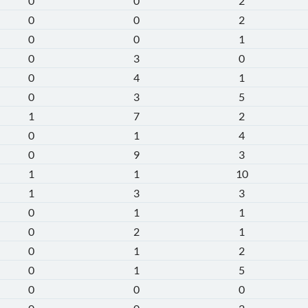
0
0
2
0
0
2
0
0
1
0
3
0
0
4
1
0
3
5
1
7
2
0
1
4
0
9
3
1
1
10
1
3
3
0
1
1
0
2
1
0
1
2
0
1
5
0
0
0