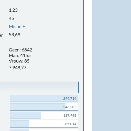
1,23
45
MichelF
58,69
er
Geen: 6842
Man: 4155
Vrouw: 85
7.948,77
299.714
246.383
137.948
85.014