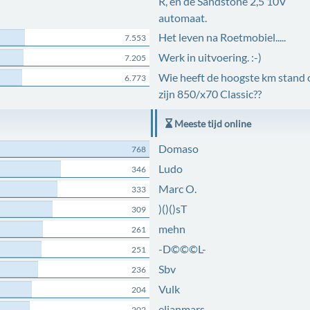
R, en de Sandstone 2,5 10V
automaat.
Het leven na Roetmobiel.....
7.553
Werk in uitvoering. :-)
7.205
Wie heeft de hoogste km stand 
6.773
zijn 850/x70 Classic??
Meeste tijd online
Domaso
768
Ludo
346
Marc O.
333
)()()sT
309
mehn
261
-D©©©L-
251
Sbv
236
Vulk
204
elianmars
202