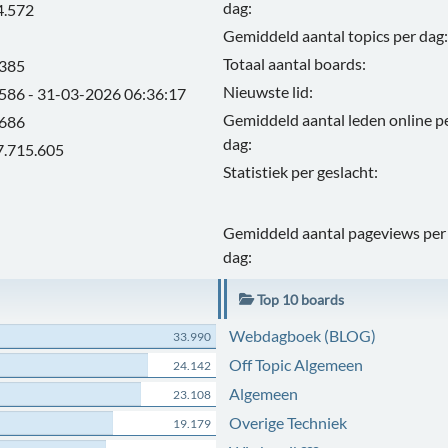
dag:
4.572
Gemiddeld aantal topics per dag:
Totaal aantal boards:
.385
Nieuwste lid:
.586 - 31-03-2026 06:36:17
Gemiddeld aantal leden online p
.686
dag:
7.715.605
Statistiek per geslacht:
Gemiddeld aantal pageviews per
dag:
Top 10 boards
Webdagboek (BLOG)
33.990
Off Topic Algemeen
24.142
Algemeen
23.108
Overige Techniek
19.179