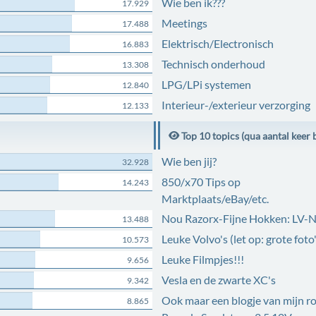
Wie ben ik???
17.929
Meetings
17.488
Elektrisch/Electronisch
16.883
Technisch onderhoud
13.308
LPG/LPi systemen
12.840
Interieur-/exterieur verzorging
12.133
Top 10 topics (qua aantal keer 
Wie ben jij?
32.928
850/x70 Tips op
14.243
Marktplaats/eBay/etc.
Nou Razorx-Fijne Hokken: LV-
13.488
Leuke Volvo's (let op: grote foto'
10.573
Leuke Filmpjes!!!
9.656
Vesla en de zwarte XC's
9.342
Ook maar een blogje van mijn r
8.865