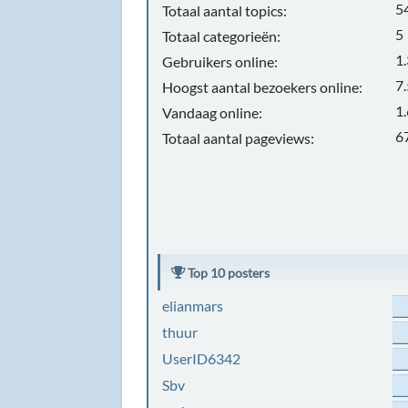
5
Totaal aantal topics:
5
Totaal categorieën:
1
Gebruikers online:
7
Hoogst aantal bezoekers online:
1
Vandaag online:
6
Totaal aantal pageviews:
Top 10 posters
elianmars
thuur
UserID6342
Sbv