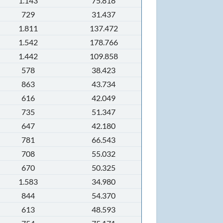
1.143
75.818
729
31.437
1.811
137.472
1.542
178.766
1.442
109.858
578
38.423
863
43.734
616
42.049
735
51.347
647
42.180
781
66.543
708
55.032
670
50.325
1.583
34.980
844
54.370
613
48.593