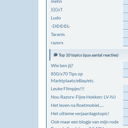
mehn
)()()sT
Ludo
-D©©©L-
Taranis
razorx
Top 10 topics (qua aantal reacties)
Wie ben jij?
850/x70 Tips op
Marktplaats/eBay/etc.
Leuke Filmpjes!!!
Nou Razorx-Fijne Hokken: LV-NJ
Het leven na Roetmobiel.....
Het ultieme verjaardagstopic!
Ook maar een blogje van mijn rode