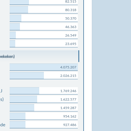
82.515
80.318
50.370
46.363
26.549
23.695
bekeken)
4.075.207
2.026.215
NJ
1.769.246
s)
1.622.577
1.459.287
954.162
ode
927.486