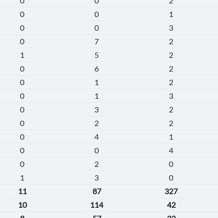
0
0
2
0
0
1
0
0
3
0
7
2
1
5
2
0
6
2
0
1
2
0
1
3
0
3
2
0
2
2
0
4
1
0
0
4
0
2
0
1
3
0
11
87
327
10
114
42