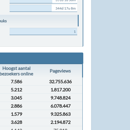
344d 17u 8m
euks
1
Hoogst aantal
Pageviews
bezoekers online
7.586
32.755.636
5.212
1.817.200
3.045
9.748.824
2.886
6.078.447
1.579
9.325.863
3.628
2.194.872