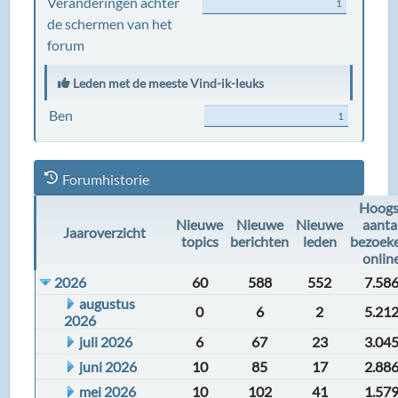
Veranderingen achter
1
de schermen van het
forum
Leden met de meeste Vind-ik-leuks
Ben
1
Forumhistorie
Hoogs
Nieuwe
Nieuwe
Nieuwe
aanta
Jaaroverzicht
topics
berichten
leden
bezoek
onlin
2026
60
588
552
7.58
augustus
0
6
2
5.21
2026
juli 2026
6
67
23
3.04
juni 2026
10
85
17
2.88
mei 2026
10
102
41
1.57