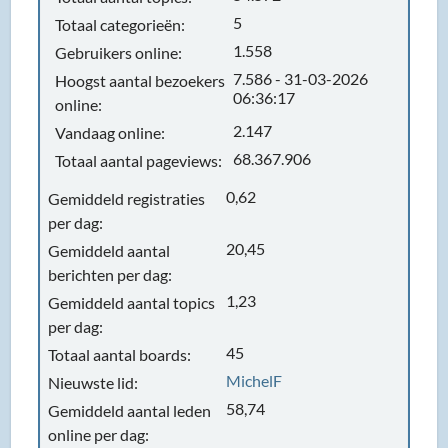
5
Totaal categorieën:
1.558
Gebruikers online:
7.586 - 31-03-2026
Hoogst aantal bezoekers
06:36:17
online:
2.147
Vandaag online:
68.367.906
Totaal aantal pageviews:
0,62
Gemiddeld registraties
per dag:
20,45
Gemiddeld aantal
berichten per dag:
1,23
Gemiddeld aantal topics
per dag:
45
Totaal aantal boards:
MichelF
Nieuwste lid:
58,74
Gemiddeld aantal leden
online per dag: