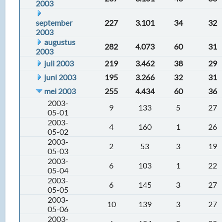
2003
september
227
3.101
34
32
2003
augustus
282
4.073
60
31
2003
juli 2003
219
3.462
38
29
juni 2003
195
3.266
32
31
mei 2003
255
4.434
60
36
2003-
9
133
5
27
05-01
2003-
4
160
1
26
05-02
2003-
2
53
3
19
05-03
2003-
6
103
1
22
05-04
2003-
6
145
3
27
05-05
2003-
10
139
3
27
05-06
2003-