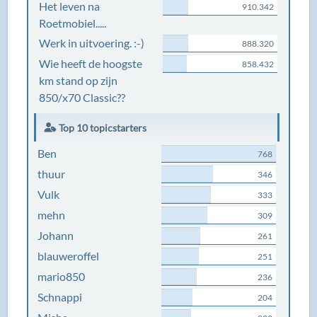
Het leven na
910.342
Roetmobiel.....
Werk in uitvoering. :-)
888.320
Wie heeft de hoogste
858.432
km stand op zijn
850/x70 Classic??
Top 10 topicstarters
Ben
768
thuur
346
Vulk
333
mehn
309
Johann
261
blauweroffel
251
mario850
236
Schnappi
204