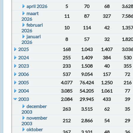
april 2026
5
70
68
3.62
maart
11
87
327
7.58
2026
februari
10
114
42
1.35
2026
januari
8
57
32
1.82
2026
2025
168
1.043
1.407
3.03
2024
255
1.409
384
530
2023
233
1.508
40
355
2006
537
9.054
157
72
2005
4.077
76.424
1.250
216
2004
3.085
54.205
1.061
77
2003
2.084
29.945
433
39
december
263
3.515
62
35
2003
november
212
2.866
54
29
2003
oktober
267
3.101
48
36