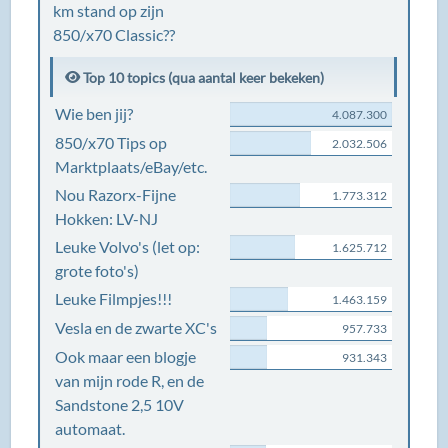
km stand op zijn
850/x70 Classic??
Top 10 topics (qua aantal keer bekeken)
Wie ben jij?
4.087.300
850/x70 Tips op
2.032.506
Marktplaats/eBay/etc.
Nou Razorx-Fijne
1.773.312
Hokken: LV-NJ
Leuke Volvo's (let op:
1.625.712
grote foto's)
Leuke Filmpjes!!!
1.463.159
Vesla en de zwarte XC's
957.733
Ook maar een blogje
931.343
van mijn rode R, en de
Sandstone 2,5 10V
automaat.