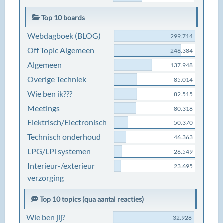
Top 10 boards
Webdagboek (BLOG)
299.714
Off Topic Algemeen
246.384
Algemeen
137.948
Overige Techniek
85.014
Wie ben ik???
82.515
Meetings
80.318
Elektrisch/Electronisch
50.370
Technisch onderhoud
46.363
LPG/LPi systemen
26.549
Interieur-/exterieur
23.695
verzorging
Top 10 topics (qua aantal reacties)
Wie ben jij?
32.928