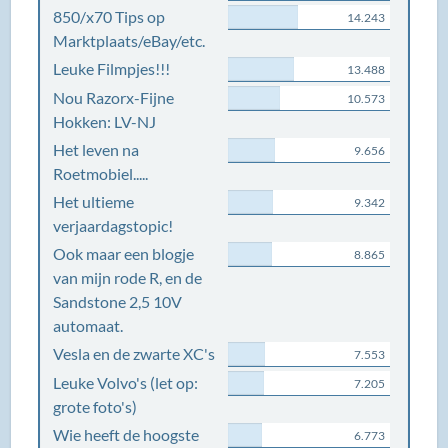
850/x70 Tips op
14.243
Marktplaats/eBay/etc.
Leuke Filmpjes!!!
13.488
Nou Razorx-Fijne
10.573
Hokken: LV-NJ
Het leven na
9.656
Roetmobiel.....
Het ultieme
9.342
verjaardagstopic!
Ook maar een blogje
8.865
van mijn rode R, en de
Sandstone 2,5 10V
automaat.
Vesla en de zwarte XC's
7.553
Leuke Volvo's (let op:
7.205
grote foto's)
Wie heeft de hoogste
6.773