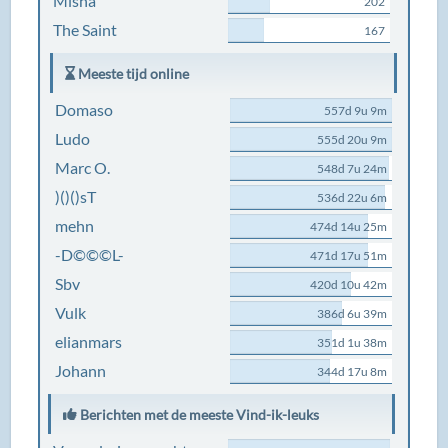
Misha
202
The Saint
167
Meeste tijd online
Domaso
557d 9u 9m
Ludo
555d 20u 9m
Marc O.
548d 7u 24m
)()()sT
536d 22u 6m
mehn
474d 14u 25m
-D©©©L-
471d 17u 51m
Sbv
420d 10u 42m
Vulk
386d 6u 39m
elianmars
351d 1u 38m
Johann
344d 17u 8m
Berichten met de meeste Vind-ik-leuks