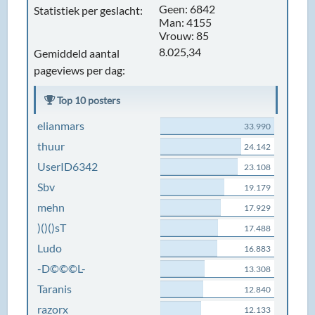
Geen: 6842
Statistiek per geslacht:
Man: 4155
Vrouw: 85
8.025,34
Gemiddeld aantal
pageviews per dag:
Top 10 posters
elianmars
33.990
thuur
24.142
UserID6342
23.108
Sbv
19.179
mehn
17.929
)()()sT
17.488
Ludo
16.883
-D©©©L-
13.308
Taranis
12.840
razorx
12.133