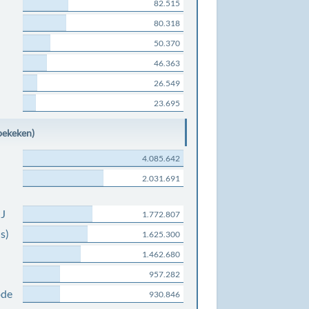
82.515
80.318
50.370
46.363
26.549
23.695
bekeken)
4.085.642
2.031.691
NJ
1.772.807
s)
1.625.300
1.462.680
957.282
ode
930.846