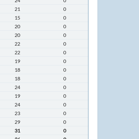
24
0
21
0
15
0
20
0
20
0
22
0
22
0
19
0
18
0
18
0
24
0
19
0
24
0
23
0
29
0
31
0