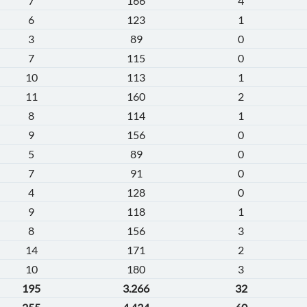
7
166
4
6
123
1
3
89
0
7
115
0
10
113
1
11
160
2
8
114
1
9
156
0
5
89
0
7
91
0
4
128
0
9
118
1
8
156
3
14
171
2
10
180
3
195
3.266
32