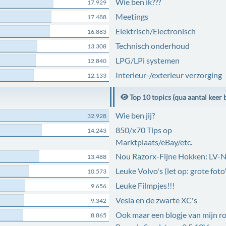
Wie ben ik???
17.929
Meetings
17.488
Elektrisch/Electronisch
16.883
Technisch onderhoud
13.308
LPG/LPi systemen
12.840
Interieur-/exterieur verzorging
12.133
Top 10 topics (qua aantal keer 
Wie ben jij?
32.928
850/x70 Tips op
14.243
Marktplaats/eBay/etc.
Nou Razorx-Fijne Hokken: LV-
13.488
Leuke Volvo's (let op: grote foto'
10.573
Leuke Filmpjes!!!
9.656
Vesla en de zwarte XC's
9.342
Ook maar een blogje van mijn r
8.865