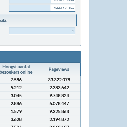
344d 17u 8m
euks
1
Hoogst aantal
Pageviews
bezoekers online
7.586
33.322.078
5.212
2.383.642
3.045
9.748.824
2.886
6.078.447
1.579
9.325.863
3.628
2.194.872