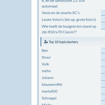
R, en de Sandstone 2,5 10V
automaat.
Vesla en de zwarte XC's
Leuke Volvo's (let op: grote foto's)
Wie heeft de hoogste km stand op
zijn 850/x70 Classic??
Top 10 topicstarters
Ben
thuur
Vulk
mehn
Johann
blauweroffel
mario850
Schnappi
Misha