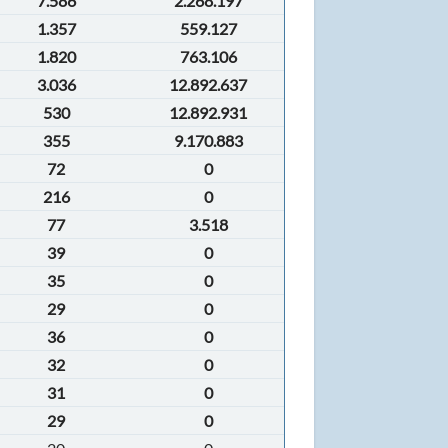
7.586
2.268.197
1.357
559.127
1.820
763.106
3.036
12.892.637
530
12.892.931
355
9.170.883
72
0
216
0
77
3.518
39
0
35
0
29
0
36
0
32
0
31
0
29
0