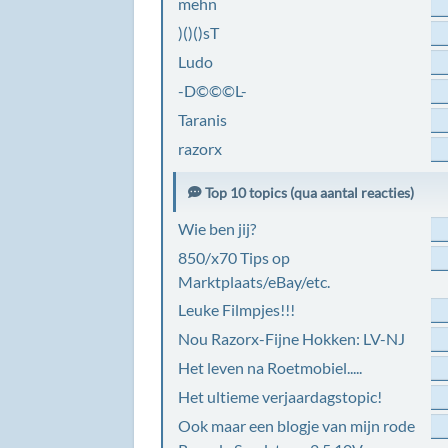
mehn
)()()sT
Ludo
-D©©©L-
Taranis
razorx
Top 10 topics (qua aantal reacties)
Wie ben jij?
850/x70 Tips op
Marktplaats/eBay/etc.
Leuke Filmpjes!!!
Nou Razorx-Fijne Hokken: LV-NJ
Het leven na Roetmobiel.....
Het ultieme verjaardagstopic!
Ook maar een blogje van mijn rode