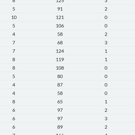
8
125
3
5
91
2
10
121
0
5
106
0
4
58
2
7
68
3
7
124
1
8
119
1
8
108
0
5
80
0
4
87
0
4
58
0
8
65
1
6
97
2
6
97
3
6
89
2