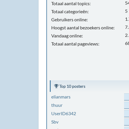
5
Totaal aantal topics:
5
Totaal categorieën:
1
Gebruikers online:
7
Hoogst aantal bezoekers online:
2
Vandaag online:
6
Totaal aantal pageviews:
Top 10 posters
elianmars
thuur
UserID6342
Sbv