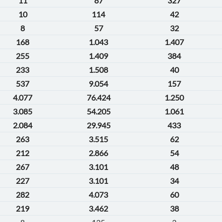
11
87
327
10
114
42
8
57
32
168
1.043
1.407
255
1.409
384
233
1.508
40
537
9.054
157
4.077
76.424
1.250
3.085
54.205
1.061
2.084
29.945
433
263
3.515
62
212
2.866
54
267
3.101
48
227
3.101
34
282
4.073
60
219
3.462
38