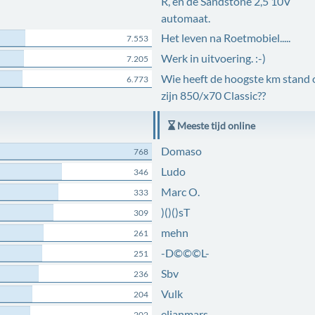
R, en de Sandstone 2,5 10V
automaat.
Het leven na Roetmobiel.....
7.553
Werk in uitvoering. :-)
7.205
Wie heeft de hoogste km stand 
6.773
zijn 850/x70 Classic??
Meeste tijd online
Domaso
768
Ludo
346
Marc O.
333
)()()sT
309
mehn
261
-D©©©L-
251
Sbv
236
Vulk
204
elianmars
202