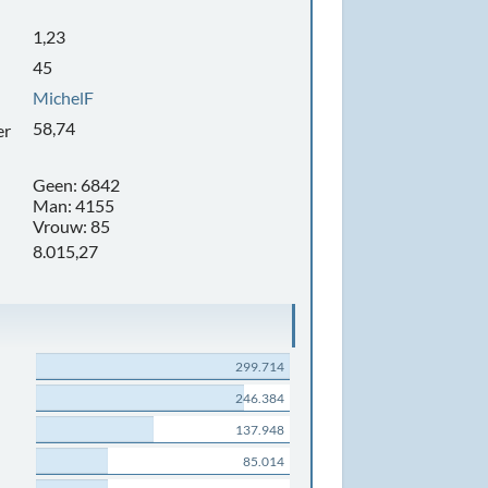
1,23
45
MichelF
58,74
er
Geen: 6842
Man: 4155
Vrouw: 85
8.015,27
299.714
246.384
137.948
85.014