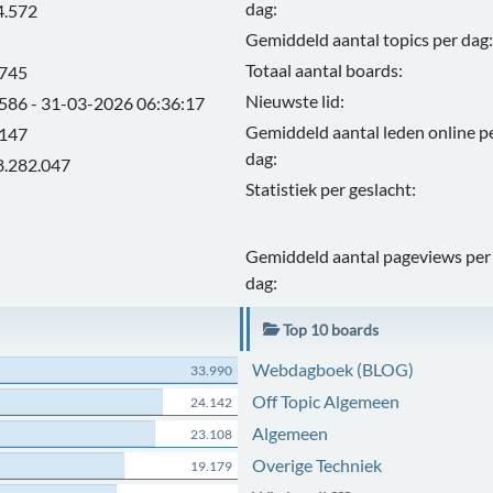
dag:
4.572
Gemiddeld aantal topics per dag:
Totaal aantal boards:
.745
Nieuwste lid:
.586 - 31-03-2026 06:36:17
Gemiddeld aantal leden online p
.147
dag:
8.282.047
Statistiek per geslacht:
Gemiddeld aantal pageviews per
dag:
Top 10 boards
Webdagboek (BLOG)
33.990
Off Topic Algemeen
24.142
Algemeen
23.108
Overige Techniek
19.179