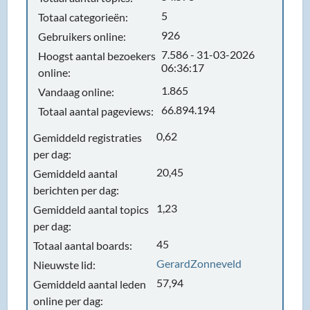
5
Totaal categorieën:
926
Gebruikers online:
7.586 - 31-03-2026
Hoogst aantal bezoekers
06:36:17
online:
1.865
Vandaag online:
66.894.194
Totaal aantal pageviews:
0,62
Gemiddeld registraties
per dag:
20,45
Gemiddeld aantal
berichten per dag:
1,23
Gemiddeld aantal topics
per dag:
45
Totaal aantal boards:
GerardZonneveld
Nieuwste lid:
57,94
Gemiddeld aantal leden
online per dag: