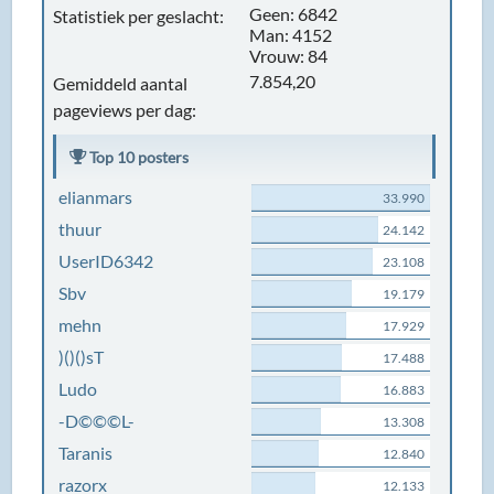
Geen: 6842
Statistiek per geslacht:
Man: 4152
Vrouw: 84
7.854,20
Gemiddeld aantal
pageviews per dag:
Top 10 posters
elianmars
33.990
thuur
24.142
UserID6342
23.108
Sbv
19.179
mehn
17.929
)()()sT
17.488
Ludo
16.883
-D©©©L-
13.308
Taranis
12.840
razorx
12.133