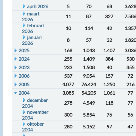
april 2026
5
70
68
3.62
maart
11
87
327
7.58
2026
februari
10
114
42
1.35
2026
januari
8
57
32
1.82
2026
2025
168
1.043
1.407
3.03
2024
255
1.409
384
530
2023
233
1.508
40
355
2006
537
9.054
157
72
2005
4.077
76.424
1.250
216
2004
3.085
54.205
1.061
77
december
278
4.549
118
77
2004
november
300
5.854
76
56
2004
oktober
280
5.152
97
47
2004