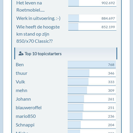
Het leven na
902.692
Roetmobiel.....
Werk in uitvoering. :-)
884.697
Wie heeft de hoogste
852.199
km stand op zijn
850/x70 Classic??
Top 10 topicstarters
Ben
768
thuur
346
Vulk
333
mehn
309
Johann
261
blauweroffel
251
mario850
236
Schnappi
204