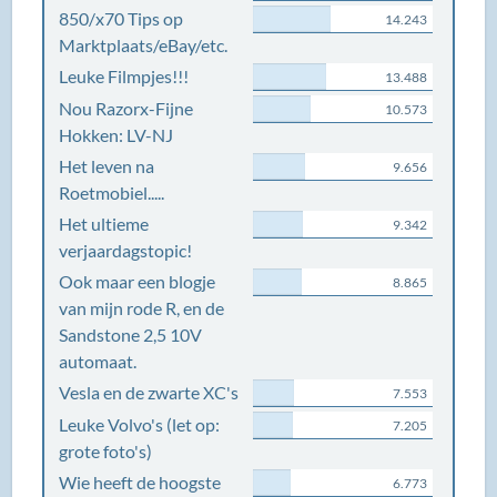
850/x70 Tips op
14.243
Marktplaats/eBay/etc.
Leuke Filmpjes!!!
13.488
Nou Razorx-Fijne
10.573
Hokken: LV-NJ
Het leven na
9.656
Roetmobiel.....
Het ultieme
9.342
verjaardagstopic!
Ook maar een blogje
8.865
van mijn rode R, en de
Sandstone 2,5 10V
automaat.
Vesla en de zwarte XC's
7.553
Leuke Volvo's (let op:
7.205
grote foto's)
Wie heeft de hoogste
6.773