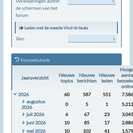
Veranderingen achter
1
de schermen van het
forum
Leden met de meeste Vind-ik-leuks
Ben
1
Forumhistorie
Hoogs
Nieuwe
Nieuwe
Nieuwe
aanta
Jaaroverzicht
topics
berichten
leden
bezoek
onlin
2026
60
587
551
7.58
augustus
0
5
1
5.21
2026
juli 2026
6
67
23
3.04
juni 2026
10
85
17
2.88
mei 2026
10
102
41
1.57