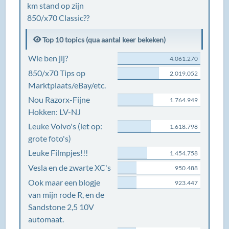
km stand op zijn
850/x70 Classic??
Top 10 topics (qua aantal keer bekeken)
Wie ben jij?
4.061.270
850/x70 Tips op
2.019.052
Marktplaats/eBay/etc.
Nou Razorx-Fijne
1.764.949
Hokken: LV-NJ
Leuke Volvo's (let op:
1.618.798
grote foto's)
Leuke Filmpjes!!!
1.454.758
Vesla en de zwarte XC's
950.488
Ook maar een blogje
923.447
van mijn rode R, en de
Sandstone 2,5 10V
automaat.