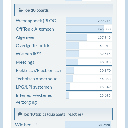
Top 10 boards
Webdagboek (BLOG)
299.714
Off Topic Algemeen
246.383
Algemeen
137.948
Overige Techniek
85.014
Wie ben ik???
82.515
Meetings
80.318
Elektrisch/Electronisch
50.370
Technisch onderhoud
46.363
LPG/LPi systemen
26.549
Interieur-/exterieur
23.695
verzorging
Top 10 topics (qua aantal reacties)
Wie ben jij?
32.928