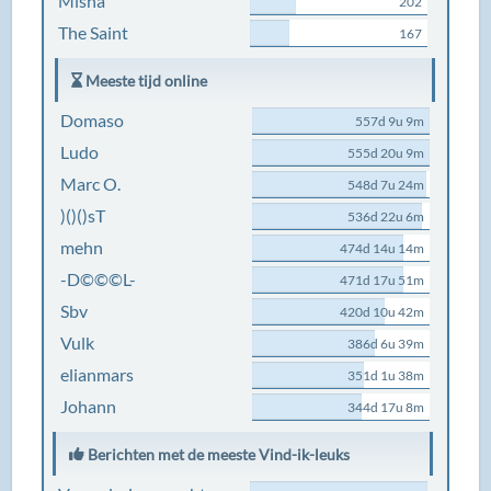
Misha
202
The Saint
167
Meeste tijd online
Domaso
557d 9u 9m
Ludo
555d 20u 9m
Marc O.
548d 7u 24m
)()()sT
536d 22u 6m
mehn
474d 14u 14m
-D©©©L-
471d 17u 51m
Sbv
420d 10u 42m
Vulk
386d 6u 39m
elianmars
351d 1u 38m
Johann
344d 17u 8m
Berichten met de meeste Vind-ik-leuks