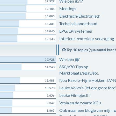
Wie ben ik???
17.929
Meetings
17.488
Elektrisch/Electronisch
16.883
Technisch onderhoud
13.308
LPG/LPi systemen
12.840
Interieur-/exterieur verzorging
12.133
Top 10 topics (qua aantal keer 
Wie ben jij?
32.928
850/x70 Tips op
14.243
Marktplaats/eBay/etc.
Nou Razorx-Fijne Hokken: LV-
13.488
Leuke Volvo's (let op: grote foto'
10.573
Leuke Filmpjes!!!
9.656
Vesla en de zwarte XC's
9.342
Ook maar een blogje van mijn r
8.865