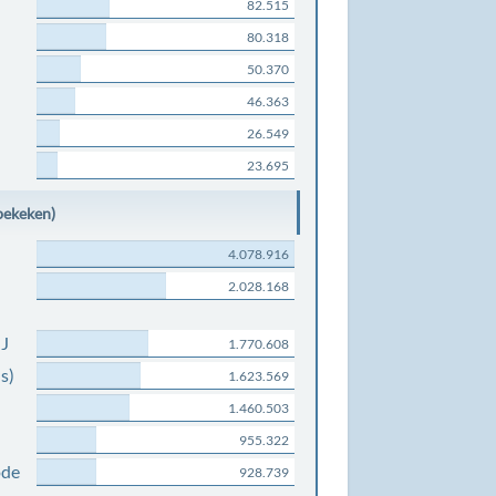
82.515
80.318
50.370
46.363
26.549
23.695
bekeken)
4.078.916
2.028.168
NJ
1.770.608
s)
1.623.569
1.460.503
955.322
ode
928.739