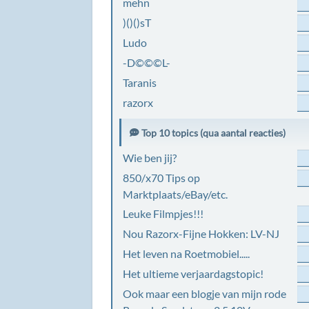
mehn
)()()sT
Ludo
-D©©©L-
Taranis
razorx
Top 10 topics (qua aantal reacties)
Wie ben jij?
850/x70 Tips op
Marktplaats/eBay/etc.
Leuke Filmpjes!!!
Nou Razorx-Fijne Hokken: LV-NJ
Het leven na Roetmobiel.....
Het ultieme verjaardagstopic!
Ook maar een blogje van mijn rode