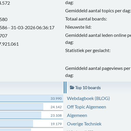
dag:
4.572
Gemiddeld aantal topics per dag:
Totaal aantal boards:
.580
Nieuwste lid:
.586 - 31-03-2026 06:36:17
Gemiddeld aantal leden online p
.707
dag:
7.921.061
Statistiek per geslacht:
Gemiddeld aantal pageviews per
dag:
Top 10 boards
Webdagboek (BLOG)
33.990
Off Topic Algemeen
24.142
Algemeen
23.108
Overige Techniek
19.179