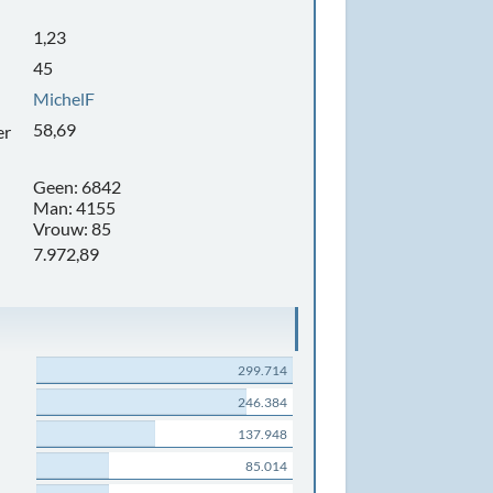
1,23
45
MichelF
58,69
er
Geen: 6842
Man: 4155
Vrouw: 85
7.972,89
299.714
246.384
137.948
85.014