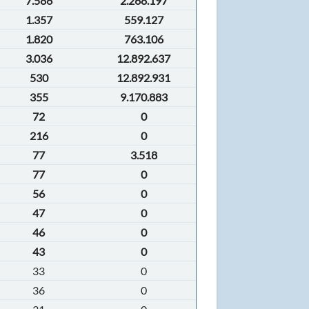
7.586
2.268.197
1.357
559.127
1.820
763.106
3.036
12.892.637
530
12.892.931
355
9.170.883
72
0
216
0
77
3.518
77
0
56
0
47
0
46
0
43
0
33
0
36
0