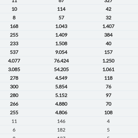
11
87
327
10
114
42
8
57
32
168
1.043
1.407
255
1.409
384
233
1.508
40
537
9.054
157
4.077
76.424
1.250
3.085
54.205
1.061
278
4.549
118
300
5.854
76
280
5.152
97
266
4.880
70
255
4.806
108
11
146
4
6
182
5