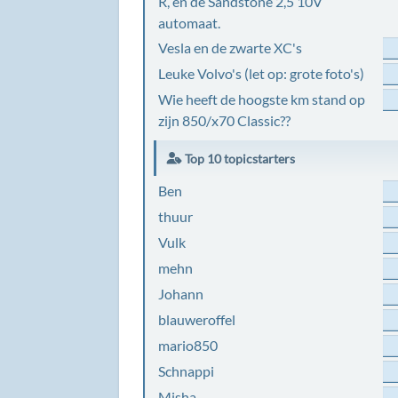
R, en de Sandstone 2,5 10V
automaat.
Vesla en de zwarte XC's
Leuke Volvo's (let op: grote foto's)
Wie heeft de hoogste km stand op
zijn 850/x70 Classic??
Top 10 topicstarters
Ben
thuur
Vulk
mehn
Johann
blauweroffel
mario850
Schnappi
Misha