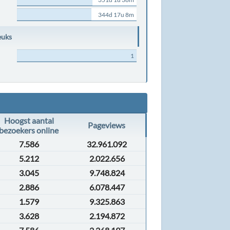
344d 17u 8m
euks
1
Hoogst aantal
Pageviews
bezoekers online
7.586
32.961.092
5.212
2.022.656
3.045
9.748.824
2.886
6.078.447
1.579
9.325.863
3.628
2.194.872