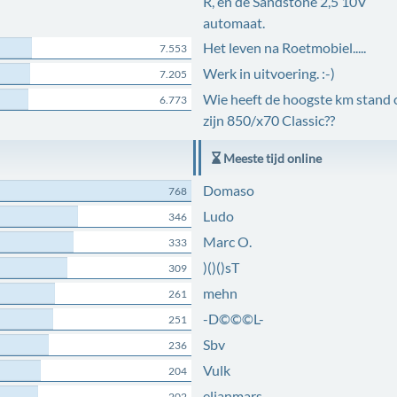
R, en de Sandstone 2,5 10V
automaat.
Het leven na Roetmobiel.....
7.553
Werk in uitvoering. :-)
7.205
Wie heeft de hoogste km stand 
6.773
zijn 850/x70 Classic??
Meeste tijd online
Domaso
768
Ludo
346
Marc O.
333
)()()sT
309
mehn
261
-D©©©L-
251
Sbv
236
Vulk
204
elianmars
202