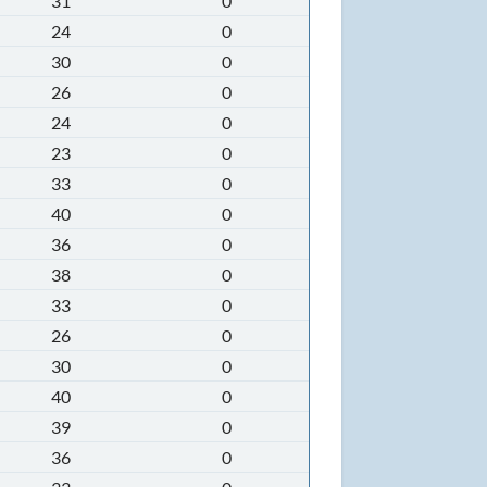
31
0
24
0
30
0
26
0
24
0
23
0
33
0
40
0
36
0
38
0
33
0
26
0
30
0
40
0
39
0
36
0