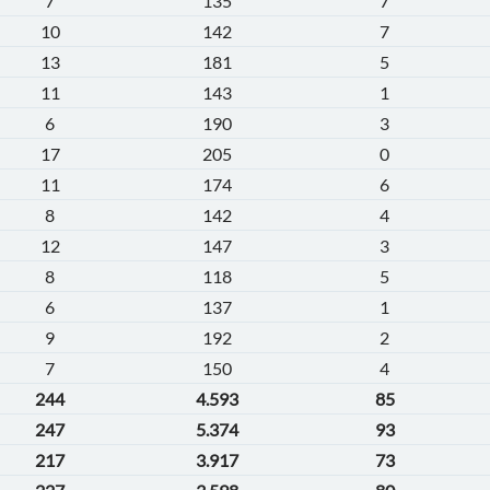
7
135
7
10
142
7
13
181
5
11
143
1
6
190
3
17
205
0
11
174
6
8
142
4
12
147
3
8
118
5
6
137
1
9
192
2
7
150
4
244
4.593
85
247
5.374
93
217
3.917
73