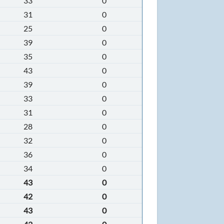
33
0
31
0
25
0
39
0
35
0
43
0
39
0
33
0
31
0
28
0
32
0
36
0
34
0
43
0
42
0
43
0