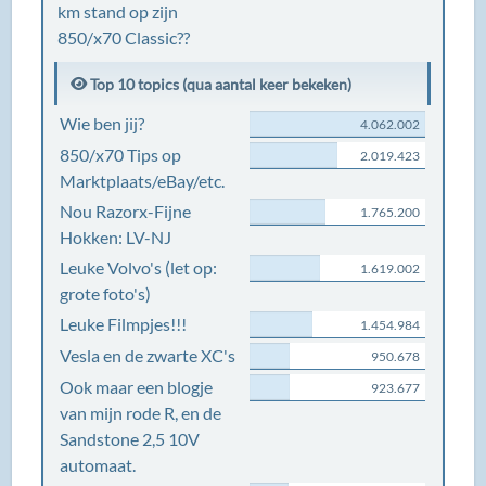
km stand op zijn
850/x70 Classic??
Top 10 topics (qua aantal keer bekeken)
Wie ben jij?
4.062.002
850/x70 Tips op
2.019.423
Marktplaats/eBay/etc.
Nou Razorx-Fijne
1.765.200
Hokken: LV-NJ
Leuke Volvo's (let op:
1.619.002
grote foto's)
Leuke Filmpjes!!!
1.454.984
Vesla en de zwarte XC's
950.678
Ook maar een blogje
923.677
van mijn rode R, en de
Sandstone 2,5 10V
automaat.