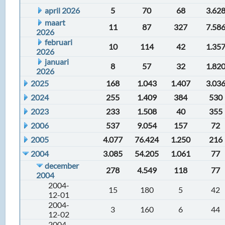
april 2026
5
70
68
3.62
maart
11
87
327
7.58
2026
februari
10
114
42
1.35
2026
januari
8
57
32
1.82
2026
2025
168
1.043
1.407
3.03
2024
255
1.409
384
530
2023
233
1.508
40
355
2006
537
9.054
157
72
2005
4.077
76.424
1.250
216
2004
3.085
54.205
1.061
77
december
278
4.549
118
77
2004
2004-
15
180
5
42
12-01
2004-
3
160
6
44
12-02
2004-