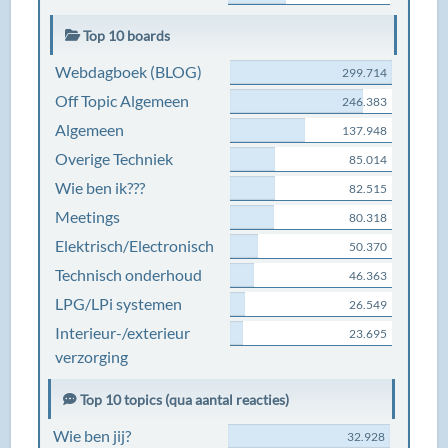
Top 10 boards
Webdagboek (BLOG)
299.714
Off Topic Algemeen
246.383
Algemeen
137.948
Overige Techniek
85.014
Wie ben ik???
82.515
Meetings
80.318
Elektrisch/Electronisch
50.370
Technisch onderhoud
46.363
LPG/LPi systemen
26.549
Interieur-/exterieur
23.695
verzorging
Top 10 topics (qua aantal reacties)
Wie ben jij?
32.928