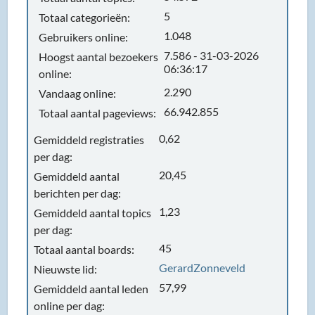
5
Totaal categorieën:
1.048
Gebruikers online:
7.586 - 31-03-2026
Hoogst aantal bezoekers
06:36:17
online:
2.290
Vandaag online:
66.942.855
Totaal aantal pageviews:
0,62
Gemiddeld registraties
per dag:
20,45
Gemiddeld aantal
berichten per dag:
1,23
Gemiddeld aantal topics
per dag:
45
Totaal aantal boards:
GerardZonneveld
Nieuwste lid:
57,99
Gemiddeld aantal leden
online per dag: