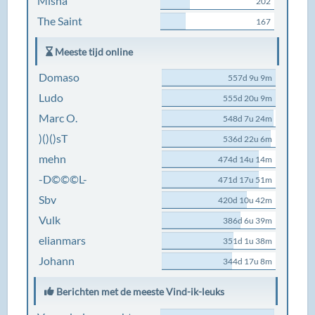
Misha
202
The Saint
167
Meeste tijd online
Domaso
557d 9u 9m
Ludo
555d 20u 9m
Marc O.
548d 7u 24m
)()()sT
536d 22u 6m
mehn
474d 14u 14m
-D©©©L-
471d 17u 51m
Sbv
420d 10u 42m
Vulk
386d 6u 39m
elianmars
351d 1u 38m
Johann
344d 17u 8m
Berichten met de meeste Vind-ik-leuks