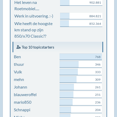
Het leven na
902.881
Roetmobiel.....
Werk in uitvoering. :-)
884.821
Wie heeft de hoogste
852.364
km stand op zijn
850/x70 Classic??
Top 10 topicstarters
Ben
768
thuur
346
Vulk
333
mehn
309
Johann
261
blauweroffel
251
mario850
236
Schnappi
204