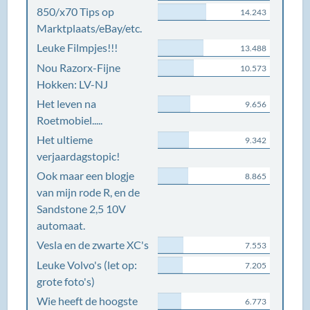
850/x70 Tips op
14.243
Marktplaats/eBay/etc.
Leuke Filmpjes!!!
13.488
Nou Razorx-Fijne
10.573
Hokken: LV-NJ
Het leven na
9.656
Roetmobiel.....
Het ultieme
9.342
verjaardagstopic!
Ook maar een blogje
8.865
van mijn rode R, en de
Sandstone 2,5 10V
automaat.
Vesla en de zwarte XC's
7.553
Leuke Volvo's (let op:
7.205
grote foto's)
Wie heeft de hoogste
6.773