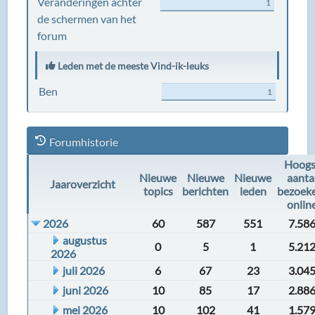
Veranderingen achter
1
de schermen van het
forum
Leden met de meeste Vind-ik-leuks
Ben
1
Forumhistorie
Hoogs
Nieuwe
Nieuwe
Nieuwe
aanta
Jaaroverzicht
topics
berichten
leden
bezoek
onlin
2026
60
587
551
7.58
augustus
0
5
1
5.21
2026
juli 2026
6
67
23
3.04
juni 2026
10
85
17
2.88
mei 2026
10
102
41
1.57