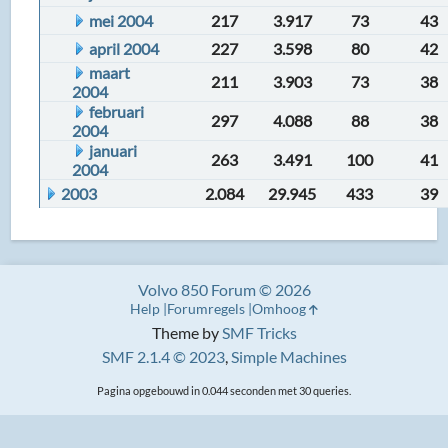
mei 2004
217
3.917
73
43
april 2004
227
3.598
80
42
maart
211
3.903
73
38
2004
februari
297
4.088
88
38
2004
januari
263
3.491
100
41
2004
2003
2.084
29.945
433
39
Volvo 850 Forum © 2026
Help
Forumregels
Omhoog
Theme by
SMF Tricks
SMF 2.1.4 © 2023
,
Simple Machines
Pagina opgebouwd in 0.044 seconden met 30 queries.