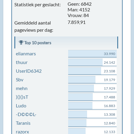
Geen: 6842
Statistiek per geslacht:
Man: 4152
Vrouw: 84
7.859,91
Gemiddeld aantal
pageviews per dag:
Top 10 posters
elianmars
33.990
thuur
24.142
UserID6342
23.108
Sbv
19.179
mehn
17.929
)()()sT
17.488
Ludo
16.883
-D©©©L-
13.308
Taranis
12.840
razorx
12.133